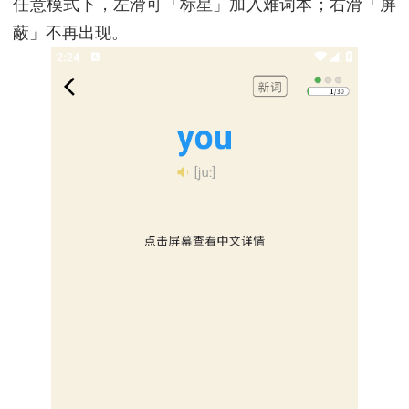
任意模式下，左滑可「标星」加入难词本；右滑「屏
蔽」不再出现。