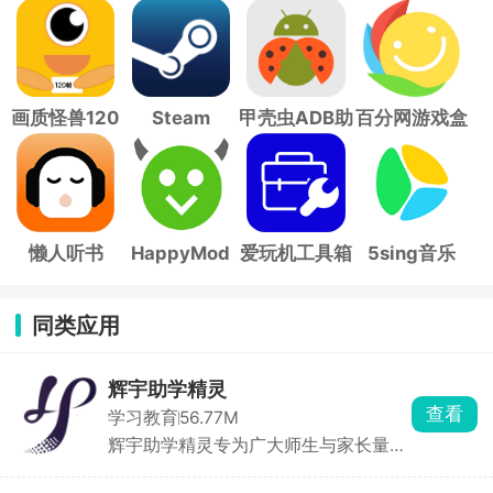
画质怪兽120
Steam
甲壳虫ADB助
百分网游戏盒
帧
手
子
懒人听书
HappyMod
爱玩机工具箱
5sing音乐
同类应用
辉宇助学精灵
查看
学习教育
56.77M
辉宇助学精灵专为广大师生与家长量身
打造，是家校沟通、辅助学习的得力助
手。软件主打一站式家校通服务，平台