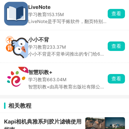
一线上考核，错题自动归档，学完课程
LiveNote
就能参与测评，达标后直接生成可保存
查看
学习教育
153.15M
打印的电子培训证书。自动记录累计学
LiveNote是手写手账软件，翻页特别真
习学时，进度清晰可查。
实，跟翻纸质本子一样，写字都很顺
滑。能插入图片、语音，还能把照片裁
成各种奇怪形状，排版超自由。里面有
小小不背
好多现成模板和贴纸。写完能导出，还
查看
学习教育
233.37M
能云同步备份。界面干净好看，日常记
小小不背是不背单词推出的专门给6到
日记、做手账、写笔记都合适，喜欢手
12岁小学生用的背单词软件，课堂学到
写感的一定会爱。
哪里就能跟着背哪里。不靠死记硬背，
用图片、原声例句理解单词。还有AI纠
智慧职教+
正发音，有音节拼写、键盘拼写、手写
查看
学习教育
663.04M
拼写多种练习。家长可以查看每日学习
智慧职教+由高等教育出版社有限公司
时长、掌握情况，自动接收学情报告，
官方打造，里面收录了上千块专业的精
方便监督学习。
品课程资源免费使用，支持多样的课堂
活动效果，既能帮助教师们轻松地管理
相关教程
学生和课程，在平台上直接布置和批改
作业，更新学生学习动态；又能帮助学
生们在课外之余勤能补拙，随时随地进
Kapi相机典雅系列胶片滤镜使用
行提问，更好的进行学习。