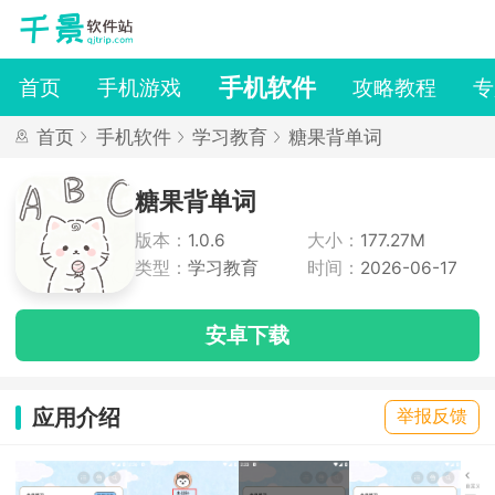
手机软件
首页
手机游戏
攻略教程
专
首页
手机软件
学习教育
糖果背单词
糖果背单词
版本：
1.0.6
大小：
177.27M
类型：
学习教育
时间：
2026-06-17
安卓下载
应用介绍
举报反馈