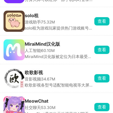
个账号，几乎所有应用都能双开甚至多
立马配送，享受安全的在线购物体验。
开，工作生活互不干扰，游戏大小号同
时在线。分身运行稳定，消息接收及
solo租
时，官方强调比市面上其他双开软件更
查看
游戏助手
75.32M
安全。
solo租为游戏玩家提供热门游戏账号的
按需租赁服务。汇集了全品类热门手游
的高端账号资源，满足用户低成本体验
高端账号的需求。支持按小时、按天等
MiraiMind汉化版
多种租赁模式，用户可根据需求选择短
查看
人工智能
60.10M
时租赁或长期租赁，降低体验成本。每
MiraiMind汉化版被定位为日本最受欢
笔订单都有平台担保，租前账号状态透
迎的御宅文化产品之一，面向二次元爱
明展示，租中出现问题客服10分钟内响
好者。软件以AI智能引擎为核心，拥有
应，租后自动解绑，全程无后顾之忧。
多种不同性格的AI角色可供自由选择，
欧歌影视
无论高冷、热情还是温柔，每一位都拥
查看
音影视频
34.67M
有独立的背景故事与独特人格。玩家还
欧歌影视各型号适配智能电视等大屏设
可亲手创造专属虚拟角色，自由设定外
备，拥有海量影视资源，电影、剧集、
貌与性格，让TA成为只属于你的恋人或
动漫、综艺种类齐全，片源丰富且更新
伙伴。
迅速。支持高清播放与精准搜索，智能
MeowChat
推荐功能可依据观看历史推送个性化内
查看
社交聊天
53.30M
容。全程无广告干扰，永久免费使用，