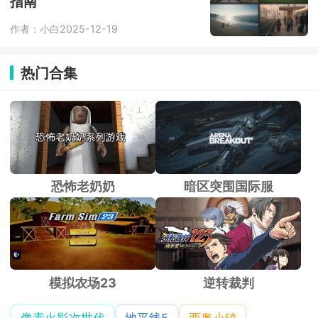
指南
作者：小白
2025-12-19
热门合集
恐怖老奶奶
暗区突围国际服
模拟农场23
逆转裁判
像素火影次世代
地平线5
西奥小镇