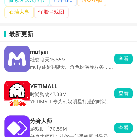
石油大亨
怪胎马戏团
最新更新
mufyai
查看
社交聊天
15.55M
mufyai提供聊天、角色扮演等服务，在
此软件中能够与众多的二次元角色进行
对话，每天登录签到即可领取猫粮，猫
粮，猫罐头，鱼缸都是等价货币，可以
YETIMALL
用于创建角色和剧本等，在mufyai中你
查看
时尚购物
47.88M
就是主角，人人都是创作者，构筑出了
YETIMALL专为韩娱明星打造的时尚周
一个完全沉浸式的虚拟交互天地，与众
边购物软件，涵盖了时尚服饰、明星签
多的角色互动，获得不同的情感反馈。
名照、专辑以及应援棒等等，官方正版
周边产品，全平台有保障，商品类别分
分身大师
类详细，能够购买到心仪的物品，多件
查看
游戏助手
70.59M
商品一起购买还有优惠哟，更有独特的
分身大师可以让你一部手机同时登录多
签名礼物免费送，一键下单，48小时内