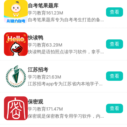
消息推送及时高效，学业成绩、校园动
自考笔果题库
态一目了然。在这里，家长和老师能够
查看
学习教育
161.23M
无障碍实时沟通，高效对接孩子的学习
自考笔果题库专为自考考生打造的备考
问题。以科技连接家校，用陪伴助力成
刷题软件，汇聚各科历年考试真题，每
长，共同为孩子打造温馨舒适的学习天
道习题附带完整答案与细致考点解析，
地。
精准贴合自考考纲，依靠优质题库资
快读鸭
源，已累计帮助超百万考生顺利通过自
查看
学习教育
63.29M
考，成功申领正规学历文凭。
快读鸭是语拍照点读学习软件，拿手机
一拍课本、卷子就能出声朗读，想学哪
个单词、句子直接点，遇到难句子软件
自动拆分解析，生词随手收藏。生词本
江苏招考
可导出打印默写卷，碎片化随时拍题学
查看
学习教育
21.63M
习。
江苏招考app专为江苏省内本地学子们
打造的招考信息平台，在此能够第一时
间了解掌握最新考试信息动态，提供了
在线查分、智能选校、留学资讯以及自
保密观
考相关信息功能，整合了历年真题和资
查看
学习教育
171.47M
源库，是江苏考生必备的招考工具。
保密观是保密教育专用学习软件，内容
全部源自权威保密刊物与政策文件，信
息严谨无偏差。支持每日自测、单位统