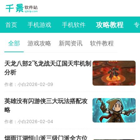
攻略教程
首页
手机游戏
手机软件
专
全部
游戏攻略
新闻资讯
软件教程
天龙八部2飞龙战天辽国天牢机制
分析
作者：小白
2026-02-09
英雄没有闪游侠三大玩法搭配攻
略
作者：小白
2026-02-04
烟雨江湖恒山派三级门派全方位