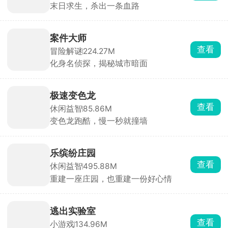
末日求生，杀出一条血路
案件大师
查看
冒险解谜
224.27M
化身名侦探，揭秘城市暗面
极速变色龙
查看
休闲益智
85.86M
变色龙跑酷，慢一秒就撞墙
乐缤纷庄园
查看
休闲益智
495.88M
重建一座庄园，也重建一份好心情
逃出实验室
查看
小游戏
134.96M