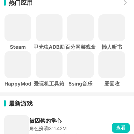
热门应用
Steam
甲壳虫ADB助
百分网游戏盒
懒人听书
手
子
HappyMod
爱玩机工具箱
5sing音乐
爱回收
最新游戏
被囚禁的掌心
查看
角色扮演
311.42M