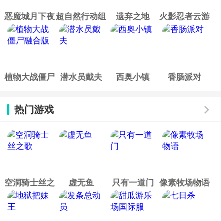
恶魔城月下夜
超自然行动组
遗弃之地
火影忍者云游
想曲
戏
植物大战僵尸
潜水员戴夫
西奥小镇
香肠派对
融合版
热门游戏
空洞骑士丝之
虚无鱼
只有一道门
像素牧场物语
歌