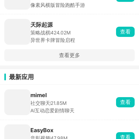
像素风横版冒险跑酷手游
天际起源
查看
策略战棋
424.02M
异世界卡牌冒险启程
查看更多
最新应用
mimel
查看
社交聊天
21.85M
AI互动恋爱剧情聊天
EasyBox
查看
音影视频
47.98M