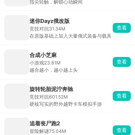
指尖轻触，解锁心动瞬间
迷你Dayz俄改版
查看
竞技对抗
31.34M
在原版基础上加入大量俄式装备与载具
合成小芝麻
查看
小游戏
23.81M
越合越小，越小越上头
旋转轮胎泥泞奔驰
查看
竞技对抗
601.52M
硬核写实的野外越野卡车模拟手游
追着丧尸跑2
查看
冒险解谜
75.04M