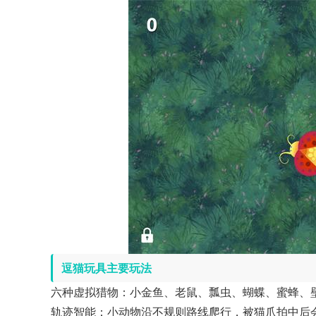
逗猫玩具主要玩法
六种虚拟猎物：小金鱼、老鼠、瓢虫、蝴蝶、蜜蜂、
轨迹智能：小动物沿不规则路线爬行，被猫爪拍中后会