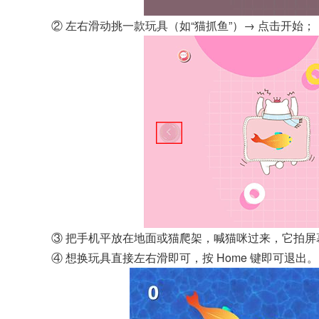
② 左右滑动挑一款玩具（如“猫抓鱼”）→ 点击开始；
③ 把手机平放在地面或猫爬架，喊猫咪过来，它拍屏
④ 想换玩具直接左右滑即可，按 Home 键即可退出。