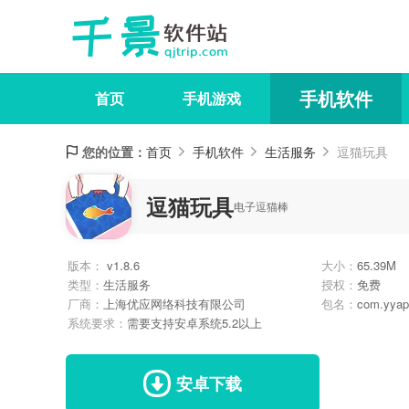
手机软件
首页
手机游戏
您的位置：
首页
手机软件
生活服务
逗猫玩具
逗猫玩具
电子逗猫棒
版本：
v1.8.6
大小：
65.39M
类型：
生活服务
授权：
免费
厂商：
上海优应网络科技有限公司
包名：
com.yyap
系统要求：
需要支持安卓系统5.2以上
安卓下载