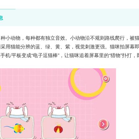
息
多种小动物，每种都有独立音效。小动物沿不规则路线爬行，被
调采用猫能分辨的蓝、绿、黄、紫，视觉刺激更强。猫咪拍屏幕
机/平板变成“电子逗猫棒”，让猫咪追着屏幕里的“猎物”扑打，