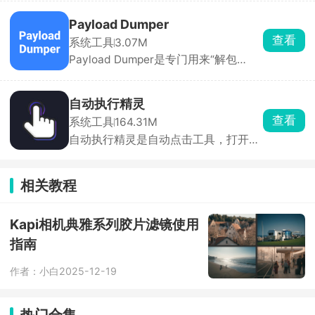
饥荒、胡闹厨房这类只能本地WiFi联机
的游戏，所有人都装上这个APP，房主
Payload Dumper
直接选游戏开房间，把房间号发给朋
查看
系统工具
3.07M
友，对方输入房间号加入组网，俩人就
Payload Dumper是专门用来“解包
跟一个房间连一个WiFi一样，进游戏局
Android OTA 更新包”的手机端工具，
域网房间就能搜到彼此开黑。除了打游
把官方固件里的 payload.bin 拆分成
戏，偶尔也能用来远程访问家里的文件
boot.img、system.img、vendor.img
设备，功能很实在。
自动执行精灵
等独立镜像文件，方便刷机、Root、救
查看
系统工具
164.31M
砖或做 ROM 对比。自带文件选择器 +
自动执行精灵是自动点击工具，打开无
进度条，无需敲命令。摆脱电脑与命令
障碍权限就能用。点击录制，手动操作
行，在手机上点几下就能完成，是刷机
一遍点击、滑动、长按，然后保存操作
党、Root 党、ROM 开发者的随身解包
循环回放，能调点击快慢、按压时长、
利器 。
相关教程
循环次数。日常能用的场景特别多，手
游挂机收资源、重复日常任务，各类
APP 每日一键签到，看小说、短视频设
Kapi相机典雅系列胶片滤镜使用
置自动翻页滑动，做好的脚本可以生成
指南
分享码发给朋友直接导入使用。
作者：小白
2025-12-19
热门合集