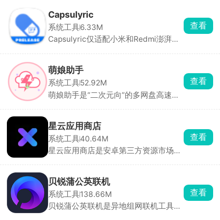
软件，支持多种格式的文件，界面简
单，功能全部免费使用，能够快速的解
Capsulyric
压各种格式的文件文档，有序地归纳整
查看
系统工具
6.33M
理，是用户在处理压缩文件时的好帮
Capsulyric仅适配小米和Redmi澎湃系
手。
统，这是一款第三方状态栏超级岛歌词
工具，主打在系统超级岛胶囊区域展示
滚动实时歌词，不遮挡屏幕画面，进度
萌娘助手
条跟随歌曲专辑封面自动动态变色。
查看
系统工具
52.92M
萌娘助手是“二次元向”的多网盘高速下
载器，百度、夸克、123 云盘三家通
吃，单文件最高 150 GB，断点续传。
首页关键词直达，可搜动漫、漫画、游
星云应用商店
戏、学习资料，链接有效性实时检测 。
查看
系统工具
40.64M
如果你是 ACG 资源党，又苦于百度网
星云应用商店是安卓第三方资源市场，
盘 10 KB/s，萌娘助手就是现成的“二次
找冷门软件特别顺手。分成工具、游
元加速外挂”。
戏、社交、影音几大板块，顶部搜索框
直接搜名字，点下载之后自动帮你完成
贝锐蒲公英联机
安装。每款软件都附带简介、截图、版
查看
系统工具
138.66M
本号，能看清是什么用途再下载，还能
贝锐蒲公英联机是异地组网联机工具，
查看历史旧版本，新版本不好用可以降
像泰拉瑞亚、星露谷物语、我的世界、
级安装。