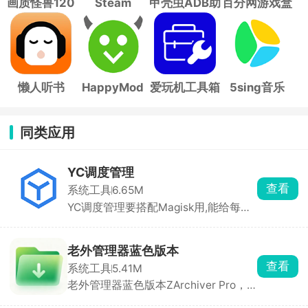
画质怪兽120
Steam
甲壳虫ADB助
百分网游戏盒
帧
手
子
懒人听书
HappyMod
爱玩机工具箱
5sing音乐
同类应用
YC调度管理
查看
系统工具
6.65M
YC调度管理要搭配Magisk用,能给每个
App单独设省电、均衡、性能、极速，
玩游戏开极速能更稳帧，日常用省电模
式更耐用。还能设置屏幕刷新率，高刷
老外管理器蓝色版本
更流畅。能看CPU温度、帧率，一键清
查看
系统工具
5.41M
后台，解决手机越用越卡、玩游戏掉帧
老外管理器蓝色版本ZArchiver Pro，
的问题。
支持32位系统，这是一款手机文件解压