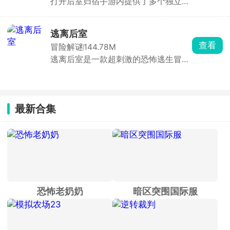
打开后室归宿手游内提供了多个独立章
节，每个章节都有不同的怪物出现，进
后室系列合集页面整合了后室题材所有的游戏版本，体验到
入到全新后室场景内探索，搜集关键线
不一样的冒险乐趣。进入到不同的后室密室场景内探索，每
索，解开各种烧脑谜题，与环境互动，
逃离后室
一处都充满着紧张刺激的挑战，在这个充满诡异的混黄色室
更新时间：2026-06-17
破译机关，顺利的找到逃离后室的出
查看
冒险解谜
144.78M
内场景内冒险，应对各种恐怖生物。后室游戏支持多人联机
口，找到归宿。
逃离后室是一款超刺激的恐怖逃生冒险
模式，邀请好友一起开展追逐。
手游，将带你踏入一场毛骨悚然的求生
之旅。游戏里，玩家置身于巨大废弃迷
宫，阴森恐怖的氛围扑面而来，压迫感
直接拉满。它以逃生和解谜为核心玩
最新合集
法，玩家需搜遍每个角落，破解谜题、
收集线索，寻找出口，同时收集杏仁水
维持精神健康，防止崩溃。途中，危险
如影随形，各种敌对实体随时出没，它
们对光与声响极为敏感，会追踪攻击玩
家，因此必须时刻保持警惕，小心翼翼
行动，借助道具悄无声息地探寻正确逃
生路。游戏采用暗黑风格设计，压迫感
十足的黄色调场景搭配闪烁灯光，恐怖
恐怖老奶奶
暗区突围国际服
氛围直接拉满。每张地图都独具特色，
还有丰富有趣的挑战模式。快来下载逃
离后室，在暗黑迷宫中开启惊悚逃生大
冒险，看看你能否成功生存！