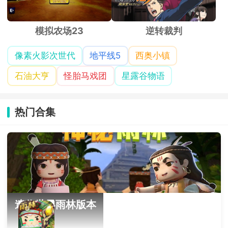
模拟农场23
逆转裁判
像素火影次世代
地平线5
西奥小镇
石油大亨
怪胎马戏团
星露谷物语
热门合集
迷你世界雨林版本