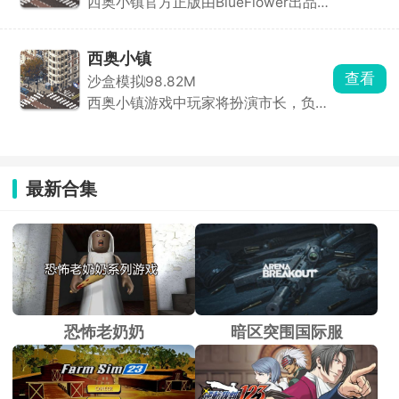
西奥小镇官方正版由BlueFlower出品，
采用像素画风，在手机上建造属于你自
西奥小镇是一款以城市建设为核心的模拟养成类游戏，采用
己的繁荣小镇。开局什么都没有，给你
像素画风，从一片空地开始，首先要做的就是修缮道路，建
一块地皮，以城市规划师的身份，划分
西奥小镇
设各种建筑物和高楼大厦，划分住宅区、商业区和工业区，
更新时间：2026-06-22
小镇区域，建设学校、医院、小区，高
查看
沙盒模拟
98.82M
水、电、垃圾处理也是重中之重，合理的规划小镇发展规
楼大厦等，为了城市的繁荣和发展，
西奥小镇游戏中玩家将扮演市长，负责
水、电、垃圾处理也要解决，为居民提
模，让小镇在你的手中变得更加繁荣。
规划和建设自己的城市。从零开始建
供舒适的生活水平，建设经济繁荣的西
设，合理划分住宅区、商业区、工业区
奥小镇城市。
等，铺设道路让居民行动通畅，建设水
电等基础设施提高居民满意度，吸引居
最新合集
民入住，逐步将小镇发展为繁华都市。
恐怖老奶奶
暗区突围国际服