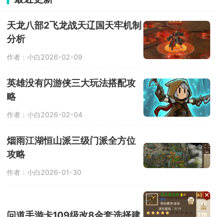
天龙八部2飞龙战天辽国天牢机制
分析
作者：小白
2026-02-09
英雄没有闪游侠三大玩法搭配攻
略
作者：小白
2026-02-04
烟雨江湖恒山派三级门派全方位
攻略
作者：小白
2026-01-30
问道手游卡109级改8金套选择建