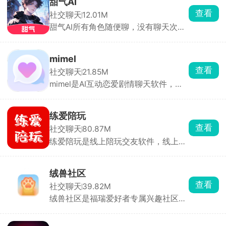
甜气AI
自定义。操作简单，适合解压、倾诉、
国追星、买周边、做公益“三合一”的用
查看
社交聊天
12.01M
玩角色扮演。
户。
甜气AI所有角色随便聊，没有聊天次数
限制。校园少年、古风仙侠、科幻、温
柔恋人各种人设全都有，可以给他发消
息，发图片，自定义聊天走向。对平台
mimel
提供的角色不感兴趣，还可以自行创建
查看
社交聊天
21.85M
新角色，从外貌到性格、背景、说话风
mimel是AI互动恋爱剧情聊天软件，角
格全都可以自定义，随时随地开启沉浸
色库分类齐全，包含忠犬、傲娇、病
式对话。
娇、校园学长、偶像、异世界角色等，
点开就能一对一私聊。也可以自定义创
练爱陪玩
建专属AI，从零打造专属虚拟伴侣，所
查看
社交聊天
80.87M
有互动剧情全由你掌控。
练爱陪玩是线上陪玩交友软件，线上陪
玩支持王者、吃鸡、原神、金铲铲等热
门手游，可找技术打手冲段位，或是娱
乐型陪玩唠嗑整活。也有非游戏陪伴选
绒兽社区
择，语音视频聊天、声优哄睡、早起叫
查看
社交聊天
39.82M
醒、唱歌才艺表演、虚拟恋人体验，直
绒兽社区是福瑞爱好者专属兴趣社区，
接给心仪的陪玩下单，平台派单速度
直接匹配同城圈内小伙伴随缘交友，支
快。
持私聊、群聊，发图、发文件沟通约稿