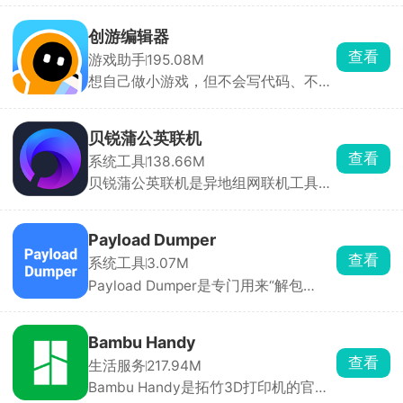
戏，直接推送到家里主机自动下载安
装，主机硬盘满了也能在手机上删旧游
创游编辑器
戏腾空间，不用挨个在主机操作整理。
查看
游戏助手
195.08M
港服经常有大折扣、限时喜加一、PS
想自己做小游戏，但不会写代码、不会
会员免费游戏，APP 会直接弹窗提醒，
画画，那可以用创游编辑器。手机上就
蹲低价薅羊毛特别方便，新作也能直接
能做，只需拖拽人物、道具就能搭建。
手机预购，上线自动解锁。
新手照着模板改一改，十几分钟就能做
贝锐蒲公英联机
出一张可玩的关卡。做完作品一键发布
查看
系统工具
138.66M
到社区，全网玩家都能玩你做的游戏，
贝锐蒲公英联机是异地组网联机工具，
还能刷别人做的小游戏玩。除了做游
像泰拉瑞亚、星露谷物语、我的世界、
戏，也能拿来做像素动画、互动小故
饥荒、胡闹厨房这类只能本地WiFi联机
事，主打一个释放脑洞。
的游戏，所有人都装上这个APP，房主
Payload Dumper
直接选游戏开房间，把房间号发给朋
查看
系统工具
3.07M
友，对方输入房间号加入组网，俩人就
Payload Dumper是专门用来“解包
跟一个房间连一个WiFi一样，进游戏局
Android OTA 更新包”的手机端工具，
域网房间就能搜到彼此开黑。除了打游
把官方固件里的 payload.bin 拆分成
戏，偶尔也能用来远程访问家里的文件
boot.img、system.img、vendor.img
设备，功能很实在。
Bambu Handy
等独立镜像文件，方便刷机、Root、救
查看
生活服务
217.94M
砖或做 ROM 对比。自带文件选择器 +
Bambu Handy是拓竹3D打印机的官方
进度条，无需敲命令。摆脱电脑与命令