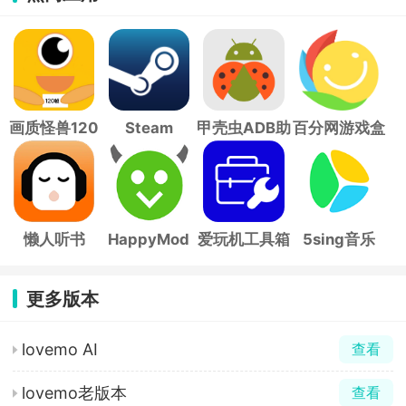
画质怪兽120
Steam
甲壳虫ADB助
百分网游戏盒
帧
手
子
懒人听书
HappyMod
爱玩机工具箱
5sing音乐
更多版本
lovemo AI
查看
lovemo老版本
查看