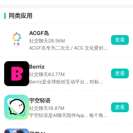
同类应用
ACGF岛
查看
社交聊天
28.56M
ACGF岛专为二次元 / ACG 文化爱好者
打造的轻量级社区交流与创作分享平
台，聚焦于动漫、漫画、游戏和轻小说
等二次元核心内容，创作者可以自由发
Berriz
布自己的作品，还可以一键参与自己喜
查看
社交聊天
62.77M
欢的话题，发表观点、分享心得，与其
Berriz是全球粉丝互动平台，对标
他漫友随时在线互动。
Hybe 的 Weverse，面向全球多语种用
户，内置 28 种语言实时翻译，同时覆
盖 K-Pop、演员、网红甚至二次元IP，
宇空轻语
让追星、买周边、做公益、多国聊天都
查看
社交聊天
18.87M
在一个 App 完成。支持直播、多机位全
宇空轻语是AI聊天陪伴App，每个角色
息舞台、幕后视频、语音留言、线上签
有独立人设、背景故事、对话风格，24
售，时间轴形式收录艺人从出道到巅峰
小时在线秒回。也能自定义角色，头
的高清影像。粉丝点亮虚拟星星就能做
像、名字、性格、背景、开场白都支持
慈善，二创还能上偶像主页。适合想跨