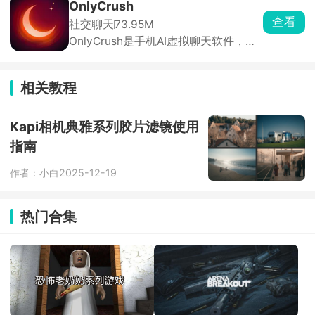
很顺畅。画师可以上架稿件接单，普通
OnlyCrush
玩家可以发布作品，圈内创作供需对接
查看
社交聊天
73.95M
很直接。圈内同好聚集度很高，不用在
OnlyCrush是手机AI虚拟聊天软件，广
综合平台费劲找同好。
场有各种设定的AI角色。自带固定性
格、说话习惯和背景介绍，不用费心调
教，挑一个感兴趣的直接开聊。免费基
相关教程
础对话没有严格次数限制，闲暇闲聊完
全够用。还有夜间电台讲故事、念文
案，熬夜、失眠的时候用来放松助眠刚
Kapi相机典雅系列胶片滤镜使用
刚好。
指南
作者：小白
2025-12-19
热门合集