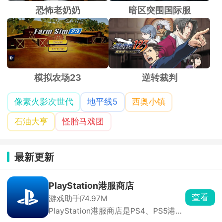
恐怖老奶奶
暗区突围国际服
模拟农场23
逆转裁判
像素火影次世代
地平线5
西奥小镇
石油大亨
怪胎马戏团
最新更新
PlayStation港服商店
查看
游戏助手
74.97M
PlayStation港服商店是PS4、PS5港服
账号玩家必装软件，手机直接下单买游