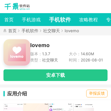
手机软件
首页
手机游戏
攻略教程
专
首页
手机软件
社交聊天
lovemo
lovemo
版本：
1.3.7
大小：
14.60M
类型：
社交聊天
时间：
2026-08-01
安卓下载
应用介绍
举报反馈