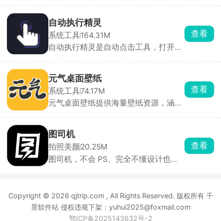
遥控器，看中模型后点一键打印，APP
行，在手机上点几下就能完成，是刷机
自动切片并下发任务，无需手动导
党、Root 党、ROM 开发者的随身解包
STL。打印结束后自动生成15s缩时短
利器 。
自动执行精灵
片，可直接保存到相册。同一账号可绑
查看
系统工具
164.31M
定多台打印机，实时查看剩余耗材、打
自动执行精灵是自动点击工具，打开无
印进度。打印完成、耗材耗尽、温度异
障碍权限就能用。点击录制，手动操作
常均通过系统通知，新手也能轻松玩转
一遍点击、滑动、长按，然后保存操作
3D打印机。
循环回放，能调点击快慢、按压时长、
元气桌面壁纸
循环次数。日常能用的场景特别多，手
查看
系统工具
74.17M
游挂机收资源、重复日常任务，各类
元气桌面壁纸提供海量壁纸资源，涵盖
APP 每日一键签到，看小说、短视频设
自然风光、动漫游戏、明星偶像、抽象
置自动翻页滑动，做好的脚本可以生成
艺术等多种类型，壁纸库持续更新，部
分享码发给朋友直接导入使用。
分壁纸支持用户自定义互动效果，如根
图司机
据鼠标位置变化、点击触发动画等，让
查看
拍照美颜
20.25M
桌面更加个性化。同时提供多种主题和
图司机，不会 PS、完全不懂设计也能
皮肤选择，用户可以根据个人喜好自定
作图。点开喜欢的模板，直接修改文字
义桌面的外观和风格。还有天气预报、
内容、价格、店名，替换自己的产品照
日历、待办事项等桌面小组件，用户可
片，就能直接保存导出，十几秒就能做
以根据需求自由选择和调整。
Copyright © 2026 qjtrip.com , All Rights Reserved. 版权所有 千
出一张像样的海报，不用花钱找美工。
自带 AI 一键抠图，商品、人像抠边很
景软件站 侵权违规下架：yuhui2025@foxmail.com
干净，做合成图、换背景特别省事，还
鄂ICP备2025143632号-2