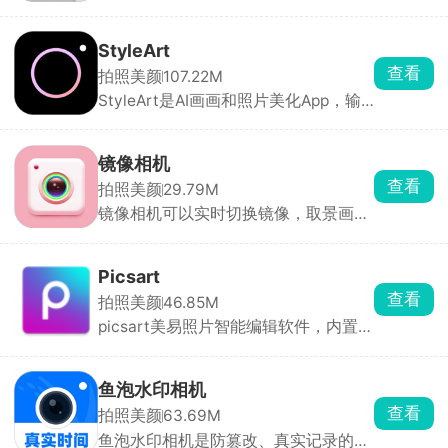
片，用这款相机APP就能一键复刻。内
置十多款经典机型滤镜，不用后期调色
直出成片。不光是直接拍照，手机相册
StyleArt
里的旧照片、视频也能导进去套复古滤
查看
拍照美颜
107.22M
镜，还能手动微调。A620专门拍人
StyleArt是AI画画和照片美化App，输
像，闪光灯一开就是冷白皮奶油肌自
入描述就能生成各种风格的艺术图，几
拍。IXUS95是暖黄日落颗粒感，街
秒出图。上传照片能一键变成二次元卡
头、夜景拍照超有年代感。U300清冷
通形象，还有证件照模板直接套用。生
蓝调，拍海边、日系风景绝配。还有
镜像相机
成的图高清无水印。轻松做原创美图、
DCR复古DV模式，直接录制老旧录像画
查看
拍照美颜
29.79M
把照片玩出花样。
风短视频，做怀旧Vlog刚刚好。
镜像相机可以实时切换镜像，取景画面
直接改成旁人视角，拍照、录视频全程
不会左右翻转，印字卫衣、招牌、证件
自拍再也不会文字颠倒。除了矫正视
Picsart
角，它还能玩创意对称拍照，不用拍完
查看
拍照美颜
46.85M
再用修图软件翻转裁剪。适合日常自
picsart美易照片智能编辑软件，内置强
拍、穿搭对镜拍、证件记录、拍对称创
大的功能全方位智能美化你的图片，内
意照片，嫌弃原相机自拍画面翻转不协
置上千款免费模板直接套用，尽情的发
调的，用它拍照直观又省心。
挥你的创作，制作出专业的大师级别图
鱼泡水印相机
片。picsart软件中提供了海量精美贴
查看
拍照美颜
63.69M
纸、精美滤镜，可以随意的对图片进行
鱼泡水印相机是防篡改、真实记录的水
编辑，体验到最专业的修图过程。