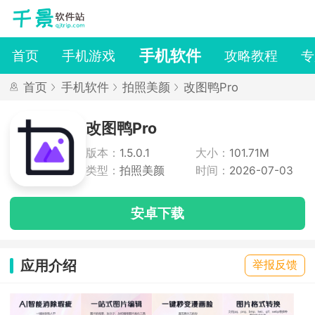
手机软件
首页
手机游戏
攻略教程
专
首页
手机软件
拍照美颜
改图鸭Pro
改图鸭Pro
版本：
1.5.0.1
大小：
101.71M
类型：
拍照美颜
时间：
2026-07-03
安卓下载
应用介绍
举报反馈