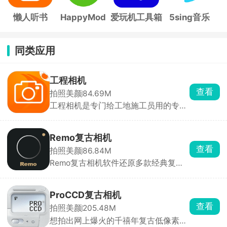
懒人听书
HappyMod
爱玩机工具箱
5sing音乐
同类应用
工程相机
查看
拍照美颜
84.69M
工程相机是专门给工地施工员用的专业
相机，拍照一瞬间自动打上全套防伪信
息，精准北京时间、GPS定位、现场天
气，还能填上项目名称、施工楼栋，后
Remo复古相机
期没办法修图篡改照片时间地点，照片
查看
拍照美颜
86.84M
直接就能当做工作凭证，避免后期扯皮
Remo复古相机软件还原多款经典复古
不认账。照片本地和云端双重备份，不
相机的出片效果，提供超多复古滤镜与
用担心手机损坏丢失施工资料。
颗粒特效，操作简单、极易上手。新手
也能轻松拍出充满复古质感、氛围感十
ProCCD复古相机
足的胶片照片，让普通照片一秒变高
查看
拍照美颜
205.48M
级、有格调。
想拍出网上爆火的千禧年复古低像素照