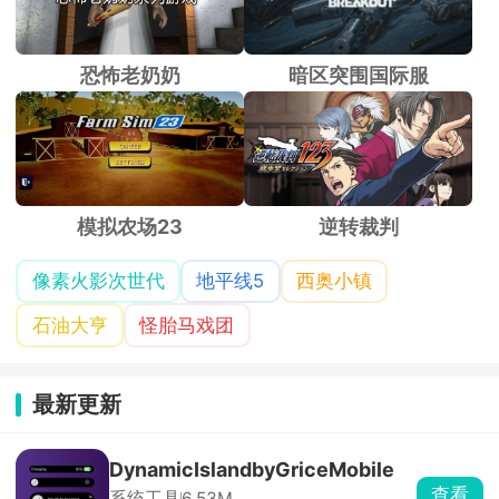
恐怖老奶奶
暗区突围国际服
模拟农场23
逆转裁判
像素火影次世代
地平线5
西奥小镇
石油大亨
怪胎马戏团
最新更新
DynamicIslandbyGriceMobile
查看
系统工具
6.53M