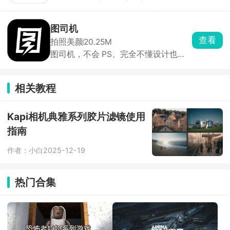
印相机，特别适合工地、外勤、物业、
销售等需要现场留痕的场景。拍照自动
加上改不了的时间、地点、天气等水
图司机
印，防止照片作假。适合现场打卡、工
查看
拍照美颜
20.25M
程验收、巡检留痕。
图司机，不会 PS、完全不懂设计也能
作图。点开喜欢的模板，直接修改文字
内容、价格、店名，替换自己的产品照
片，就能直接保存导出，十几秒就能做
相关教程
出一张像样的海报，不用花钱找美工。
自带 AI 一键抠图，商品、人像抠边很
干净，做合成图、换背景特别省事，还
Kapi相机典雅系列胶片滤镜使用
有拼图、加水印、做动图小工具，低成
指南
本快速出图，性价比很高。
作者：小白
2025-12-19
热门合集