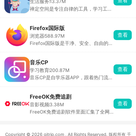
查看
生活服务
13.37M
源，清晰度从标清到蓝光自由选。
禅定空间是专注自律的工具，学习工作
忍不住刷短视频，开启设定时长后，除
了打电话、相机，所有软件直接锁死打
不开，弹窗通知全部屏蔽，想刷抖音、
Firefox国际版
打游戏完全没机会。后台完整记录每日
查看
浏览器
588.97M
专注时长、玩手机时长、锁机次数，用
Firefox国际版是干净、安全、自由的浏
图表直观看见时间花在哪，方便复盘调
览器，默认拦截所有广告跟踪，无广告
整作息。还有强制懒人闹钟，必须起身
推送，界面清爽。支持隐私模式、阅读
完成小操作才能关掉闹钟，改善赖床。
器、跨设备同步，密码自动保存填充。
音乐CP
能装广告拦截等插件，自定义主题和布
查看
学习教育
200.87M
局。
音乐CP是自学乐器APP，跟着热门流行
歌练琴，边闯关边学会弹唱。整首歌会
拆成旋律、和弦、分解、扫弦四个阶段
循序渐进练，零基础也能稳步上手，不
FreeOK免费追剧
用硬啃枯燥乐理教材。全网热门流行曲
查看
音影视频
3.38M
持续更新，还有音乐社区，能看其他新
FreeOK免费追剧软件里面汇集了全网
手的练琴作品，互相交流打卡，一个人
热门影视，即开即看，随时随地开启自
练琴不会太孤单。
由的追剧时光。各种类型的影视作品应
有尽有，新品电视剧、经典电影、综艺
Copyright © 2026 qjtrip.com , All Rights Reserved. 版权所有 千
节目以及热门动漫等等，涵盖多元影视