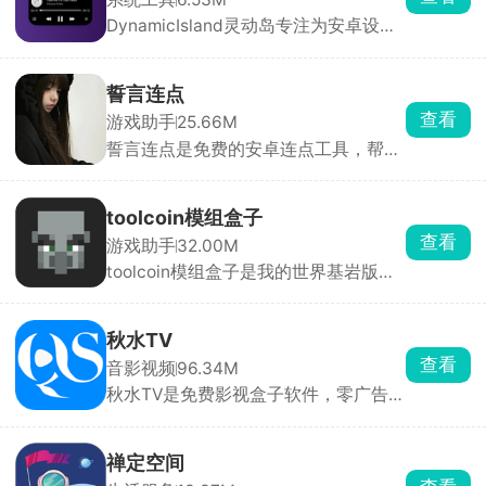
DynamicIsland灵动岛专注为安卓设备
带来媲美iOS系统的灵动岛交互与视觉
体验。软件支持全局高度自定义，从灵
动岛的尺寸、位置、圆角、透明度，到
誓言连点
组件样式、通知动效、配色主题、交互
查看
游戏助手
25.66M
逻辑均可自由调节，用户可根据机型与
誓言连点是免费的安卓连点工具，帮你
审美打造独一无二的桌面形态。
自动点屏幕、解放双手。打开后只要开
启无障碍和悬浮窗权限就能用，还能录
制一整套手势循环回放。参数可以自由
toolcoin模组盒子
调整，间隔能设到毫秒，还带随机偏移
查看
游戏助手
32.00M
和抖动，更像真人操作，不容易被检
toolcoin模组盒子是我的世界基岩版模
测。
组资源工具箱，模组分好类，软件会自
动检测你的游戏版本，避开版本冲突导
致闪退，点一下直接导入游戏。换装、
秋水TV
改画面质感直接套用，还能提前预览皮
查看
音影视频
96.34M
肤全身效果，挑起来很直观。还能上传
秋水TV是免费影视盒子软件，零广告免
自制皮肤、模组、地图分享给其他玩
费追剧看电视。点播资源特别全，院线
家。
新电影、国产连续剧、海外剧集、综
艺、动漫、纪录片全都有，播放支持多
禅定空间
条线路切换，家里网络卡顿可以切换