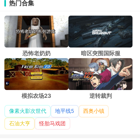
热门合集
恐怖老奶奶
暗区突围国际服
模拟农场23
逆转裁判
像素火影次世代
地平线5
西奥小镇
石油大亨
怪胎马戏团