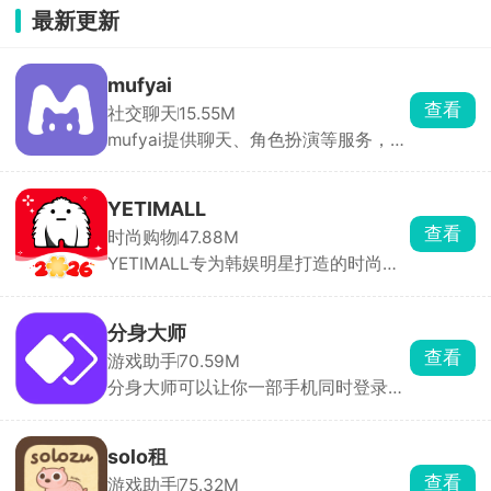
最新更新
mufyai
查看
社交聊天
15.55M
mufyai提供聊天、角色扮演等服务，在
此软件中能够与众多的二次元角色进行
对话，每天登录签到即可领取猫粮，猫
粮，猫罐头，鱼缸都是等价货币，可以
YETIMALL
用于创建角色和剧本等，在mufyai中你
查看
时尚购物
47.88M
就是主角，人人都是创作者，构筑出了
YETIMALL专为韩娱明星打造的时尚周
一个完全沉浸式的虚拟交互天地，与众
边购物软件，涵盖了时尚服饰、明星签
多的角色互动，获得不同的情感反馈。
名照、专辑以及应援棒等等，官方正版
周边产品，全平台有保障，商品类别分
分身大师
类详细，能够购买到心仪的物品，多件
查看
游戏助手
70.59M
商品一起购买还有优惠哟，更有独特的
分身大师可以让你一部手机同时登录多
签名礼物免费送，一键下单，48小时内
个账号，几乎所有应用都能双开甚至多
立马配送，享受安全的在线购物体验。
开，工作生活互不干扰，游戏大小号同
时在线。分身运行稳定，消息接收及
solo租
时，官方强调比市面上其他双开软件更
查看
游戏助手
75.32M