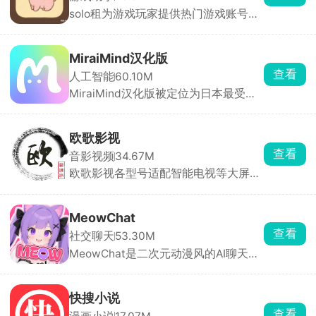
安全。
solo租为游戏玩家提供热门游戏账号的
按需租赁服务。汇集了全品类热门手游
的高端账号资源，满足用户低成本体验
高端账号的需求。支持按小时、按天等
MiraiMind汉化版
多种租赁模式，用户可根据需求选择短
查看
人工智能
60.10M
时租赁或长期租赁，降低体验成本。每
MiraiMind汉化版被定位为日本最受欢
笔订单都有平台担保，租前账号状态透
迎的御宅文化产品之一，面向二次元爱
明展示，租中出现问题客服10分钟内响
好者。软件以AI智能引擎为核心，拥有
应，租后自动解绑，全程无后顾之忧。
多种不同性格的AI角色可供自由选择，
欧歌影视
无论高冷、热情还是温柔，每一位都拥
查看
音影视频
34.67M
有独立的背景故事与独特人格。玩家还
欧歌影视各型号适配智能电视等大屏设
可亲手创造专属虚拟角色，自由设定外
备，拥有海量影视资源，电影、剧集、
貌与性格，让TA成为只属于你的恋人或
动漫、综艺种类齐全，片源丰富且更新
伙伴。
迅速。支持高清播放与精准搜索，智能
MeowChat
推荐功能可依据观看历史推送个性化内
查看
社交聊天
53.30M
容。全程无广告干扰，永久免费使用，
MeowChat是二次元动漫风的AI聊天
让你轻松享受大屏追剧的快乐。
App，里面全是动漫风角色，猫娘、女
仆、古风妹子都有，每个人设都很完
整，聊天像进了动漫剧情，AI回复贴合
快搜小说
人设。适合喜欢二次元、猫娘、剧情代
查看