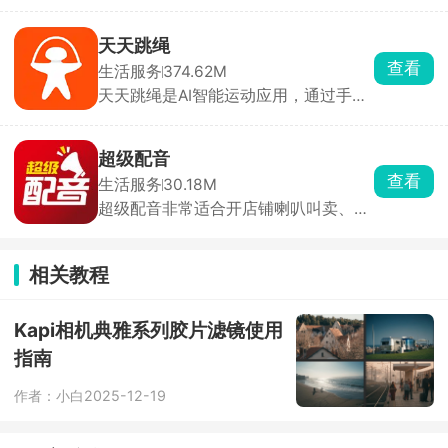
绑定退休人员信息，通过刷脸认证，在
线审核非常的迅速，能够有效的提高养
老金申请效率，无需亲自前往社保机
天天跳绳
构，在手机上就能领取养老金，在享受
查看
生活服务
374.62M
社保待遇时的方便与安全。
天天跳绳是AI智能运动应用，通过手机
摄像头实时捕捉人体动作，实现无穿戴
设备自动计数，自动记录运动时长、次
数及消耗热量，生成数据报告与打卡日
超级配音
历。还有AR体感游戏，如吃豆人、切水
查看
生活服务
30.18M
果、投篮机等，通过肢体动作操控角
超级配音非常适合开店铺喇叭叫卖、短
色，增加运动趣味性。提供300+官方
视频配旁白、做活动广播用，和机器配
认证训练课程，支持用户自由组合训练
音不一样，声音有激情，接地气叫卖也
计划或参与线上团课。教师可通过App
有。新手懒得写稿子也省事，软件里有
布置跳绳、仰卧起坐等体育作业，并查
相关教程
各行各业现成模板，服装清仓、水果店
看学生完成情况，家长可实时监督孩子
活动、电动车促销、开业活动全都有，
运动进度。
直接改价格、店名就能用。
Kapi相机典雅系列胶片滤镜使用
指南
作者：小白
2025-12-19