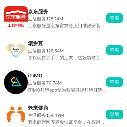
自动切片并下发任务，无需手动导
疼。
STL。打印结束后自动生成15s缩时短
京东服务
片，可直接保存到相册。同一账号可绑
查看
生活服务
128.14M
定多台打印机，实时查看剩余耗材、打
京东服务是京东官方给上门维修安装师
印进度。打印完成、耗材耗尽、温度异
傅用的工作App，师傅用它接单、预
常均通过系统通知，新手也能轻松玩转
约、打卡、完工、收款，全程手机操
3D打印机。
作，还有人脸识别和定位防作弊。能推
颂拼豆
广延保拿提成，还能在线培训考试，是
查看
生活服务
126.54M
京东上门服务的专用工具。
喜欢玩拼豆手工的朋友，这款颂拼豆绝
对是刚需工具，相册上传照片一键转换
成带网格的拼豆图纸。自动匹配拼豆标
准色号，直接算出每种颜色豆子要用多
iTiMO
少颗。手里豆子颜色不够能直接合并相
查看
生活服务
70.74M
近色彩、一键替换缺的色号，还能开启
iTiMO耳镜app专为智能可视耳镜打造
颜色高亮模式，做手工的时候对应格子
的专业连接与实时成像工具，通过软件
找颜色一目了然。不光做拼豆能用，十
完成设备配对，即可在手机屏幕上实时
字绣、钻石画做像素底稿也能拿来用。
高清预览来自耳镜微型摄像头的画面。
老来健康
软件不仅能满足日常居家耳道清洁查看
查看
生活服务
154.49M
需求，更可便捷地用于耳鼻口等部位的
老来健康网养老金认证平台，在应用中
精细化检查。