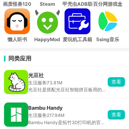
画质怪兽120
Steam
甲壳虫ADB助
百分网游戏盒
帧
手
子
懒人听书
HappyMod
爱玩机工具箱
5sing音乐
同类应用
光豆社
查看
生活服务
73.81M
光豆社是搭配光豆社智能拼豆板用的配
套APP，网上看中的拼豆图纸，直接复
制链接粘贴解析，或者直接上传照片截
图，软件一键转成拼豆图纸。选好颜色
Bambu Handy
之后，拼豆板对应位置直接亮灯，照着
查看
生活服务
217.94M
亮光放豆子就行，不用对照图纸一点点
Bambu Handy是拓竹3D打印机的官方
数行列，复杂多色大图制作速度直接翻
遥控器，看中模型后点一键打印，APP
倍，长时间做手工也不容易眼花颈椎