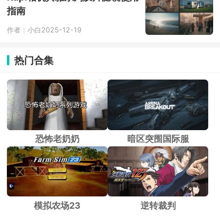
元加速外挂”。
指南
作者：小白
2025-12-19
热门合集
恐怖老奶奶
暗区突围国际服
模拟农场23
逆转裁判