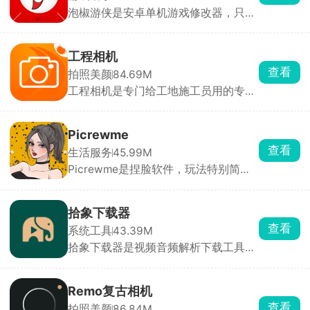
泡椒游侠是安卓单机游戏修改器，只有
2MB大小，不用Root也能基础改数据。
打开悬浮球，游戏里直接搜金币、血量
数值，改完锁定就行。还能加速、自动
工程相机
挂机。适配各种模拟器老游戏。但只能
查看
拍照美颜
84.69M
玩单机，联网手游用了会封号，新游戏
工程相机是专门给工地施工员用的专业
加密可能改不了，iOS 也用不了。
相机，拍照一瞬间自动打上全套防伪信
息，精准北京时间、GPS定位、现场天
气，还能填上项目名称、施工楼栋，后
Picrewme
期没办法修图篡改照片时间地点，照片
查看
生活服务
45.99M
直接就能当做工作凭证，避免后期扯皮
Picrewme是捏脸软件，玩法特别简
不认账。照片本地和云端双重备份，不
单，平台内有成套捏脸模板，画风五花
用担心手机损坏丢失施工资料。
八门，直接挑一个喜欢的模板进去自定
义就行。分开选择肤色、脸型、前后发
拾象下载器
型等，颜色自由换，不喜欢的配饰直接
查看
系统工具
43.39M
点叉删掉，还能调整位置和大小。懒得
拾象下载器是视频音频解析下载工具，
慢慢搭配直接点骰子随机生成，经常开
抖音、小红书、B 站、微博还有海外平
出意外好看的神仙造型。做好的形象直
台短视频全都能解析下载。操作简单，
接无水印保存图片，用来当微信、
直接复制视频链接粘贴到软件首页解
QQ、游戏头像刚刚好。
Remo复古相机
析，或是在刷视频时点分享，直接跳转
查看
拍照美颜
86.84M