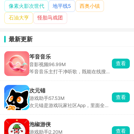
像素火影次世代
地平线5
西奥小镇
石油大亨
怪胎马戏团
最新更新
笒音音乐
查看
音影视频
96.99M
笒音音乐主打干净听歌，既能在线搜全
网歌曲，又能当做本地音乐播放器用。
曲库整合了各大平台音源，分区分得明
明白白，直接搜歌名、歌手就能播放，
次元锚
还能直接导入歌单一键迁移收藏，不用
查看
游戏助手
57.53M
重新手动加歌。喜欢高品质听歌的可以
次元锚是游戏玩家社区App，里面全是
直接拉满无损音质，好听的曲子能直接
3A、端游、二次元手游的深度攻略，原
缓存到本地。没有多余直播、商城、社
神、魔兽、吃鸡这些热门游戏都有独立
交功能，全部重心放在播放上。
专区。高玩写的攻略特别硬核，从开荒
泡椒游侠
到隐藏要素都讲得很细。能发动态、聊
查看
游戏助手
2.20M
话题、找队友开黑，社区氛围挺纯粹。