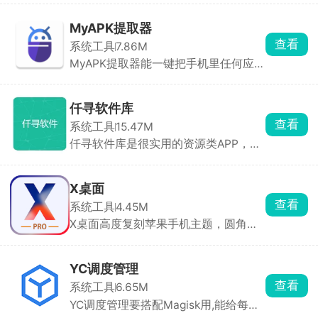
台短视频全都能解析下载。操作简单，
直接复制视频链接粘贴到软件首页解
MyAPK提取器
析，或是在刷视频时点分享，直接跳转
查看
系统工具
7.86M
拾象识别，下载好的素材会统一存在在
MyAPK提取器能一键把手机里任何应用
媒体库里。整体界面干干净净，没有开
导出成APK安装包，还能查看应用权
屏广告、强制会员，全部核心下载功能
限、版本、签名等详细信息，提取图
免费使用。
标。本地APK也能统一管理，可排序、
仟寻软件库
搜索、批量删或分享。想备份App、分
查看
系统工具
15.47M
享安装包或清理旧安装包，用它都很方
仟寻软件库是很实用的资源类APP，很
便，干净又好用。
多官方应用商店找不到的小众软件都能
在这搜到。它不用登录就能用，界面简
洁，没有乱七八糟的广告，下载速度也
X桌面
比较稳定。软件更新也比较及时，经常
查看
系统工具
4.45M
会上新热门资源，适合想找各种实用小
X桌面高度复刻苹果手机主题，圆角图
工具、免费看剧看小说的人。
标、桌面布局、上下滑动动画、底部
dock 栏全都照着 iOS 做，还有配套苹
果风格壁纸、时钟天气小组件。手势操
YC调度管理
作能自定义，上滑调出快捷控制中心、
查看
系统工具
6.65M
双指捏合编辑桌面，贴合苹果的使用习
YC调度管理要搭配Magisk用,能给每个
惯。