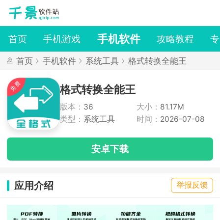
手机软件
首页
手机游戏
攻略教程
专
首页
手机软件
系统工具
格式转换全能王
格式转换全能王
版本：
36
大小：
81.17M
类型：
系统工具
时间：
2026-07-08
安卓下载
应用介绍
举报反馈