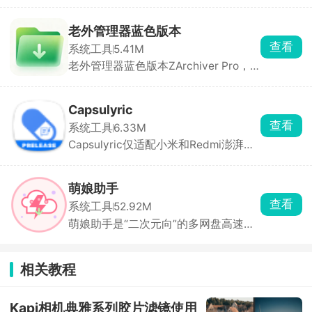
App单独设省电、均衡、性能、极速，
玩游戏开极速能更稳帧，日常用省电模
式更耐用。还能设置屏幕刷新率，高刷
老外管理器蓝色版本
更流畅。能看CPU温度、帧率，一键清
查看
系统工具
5.41M
后台，解决手机越用越卡、玩游戏掉帧
老外管理器蓝色版本ZArchiver Pro，
的问题。
支持32位系统，这是一款手机文件解压
软件，支持多种格式的文件，界面简
单，功能全部免费使用，能够快速的解
Capsulyric
压各种格式的文件文档，有序地归纳整
查看
系统工具
6.33M
理，是用户在处理压缩文件时的好帮
Capsulyric仅适配小米和Redmi澎湃系
手。
统，这是一款第三方状态栏超级岛歌词
工具，主打在系统超级岛胶囊区域展示
滚动实时歌词，不遮挡屏幕画面，进度
萌娘助手
条跟随歌曲专辑封面自动动态变色。
查看
系统工具
52.92M
萌娘助手是“二次元向”的多网盘高速下
载器，百度、夸克、123 云盘三家通
吃，单文件最高 150 GB，断点续传。
首页关键词直达，可搜动漫、漫画、游
相关教程
戏、学习资料，链接有效性实时检测 。
如果你是 ACG 资源党，又苦于百度网
盘 10 KB/s，萌娘助手就是现成的“二次
Kapi相机典雅系列胶片滤镜使用