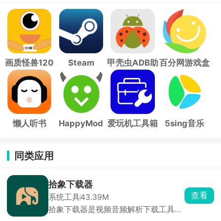
画质怪兽120
Steam
甲壳虫ADB助
百分网游戏盒
帧
手
子
懒人听书
HappyMod
爱玩机工具箱
5sing音乐
同类应用
拾象下载器
查看
系统工具
43.39M
拾象下载器是视频音频解析下载工具，
抖音、小红书、B 站、微博还有海外平