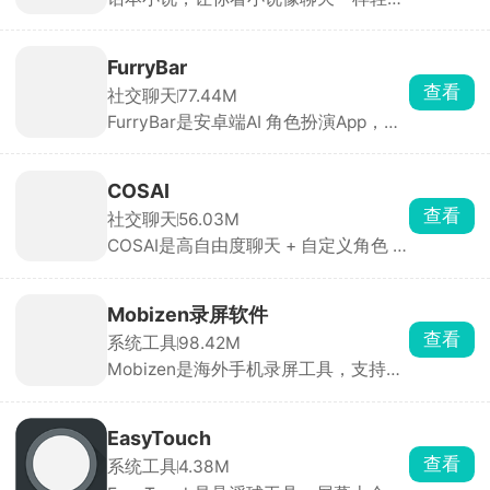
松。通过人物对话推动情节发展，辅以
表情包增强沉浸感，实时参与剧情互
动。支持读者在评论区以角色身份发
FurryBar
言，与作者实时交流。涵盖言情、玄
查看
社交聊天
77.44M
幻、武侠、科幻等主流题材，同时聚焦
FurryBar是安卓端AI 角色扮演App，中
明星同人、影视同人等，推出专题合集
文别称“冒险酒馆”。用户既可以和官方/
方便用户发现内容。对于想要试水网络
他人创建的毛茸茸角色谈恋爱、跑团冒
文学的新手作家来说也十分友好，单本
险，也能在社区里晒自己的绘画、兽
作品有效字数达1万字、累计更新7天且
COSAI
装、写作和梗图，整体氛围偏二次元、
日更1000字即可签约，审核通过后收
查看
社交聊天
56.03M
偏 fur 向。适合兽圈爱好者、语C玩
益可提现至微信。包括广告分成、打赏
COSAI是高自由度聊天 + 自定义角色 +
家、剧本杀/跑团党、绘画写作者。喜
分成（作者获80%）、会员订阅分成
互动剧情的虚拟社交 App，基本无敏感
欢兽圈文化 or 想体验“ GPT 跑团”的朋
等，多元收益模式，让创作更有动力。
词过滤，用户可畅所欲言。支持文字、
友值得一试。
语音、图片三种输入，AI 可回图片/语
Mobizen录屏软件
音，部分角色还能发送表情包与情绪动
查看
系统工具
98.42M
作。内置 100+ 立绘角色，每个角色都
Mobizen是海外手机录屏工具，支持高
有独立背景线与语音包，可自定义外
清游戏录屏、讲课教程录制，悬浮小圆
貌、性格、声线与剧情剧本，AI 会记录
点一键启动和停止。最高支持1080P、
用户偏好、历史对话与情绪走向，越聊
60帧高帧率录制，玩王者、吃鸡录制连
越贴合个人风格。既能 24 h 陪聊，也
EasyTouch
招画面丝滑不卡顿。可以同时录手机内
能写互动剧、群聊飙戏，是目前自由度
查看
系统工具
4.38M
部游戏音效 + 麦克风人声。自带剪辑，
较高的 AI 树洞与创作工具。