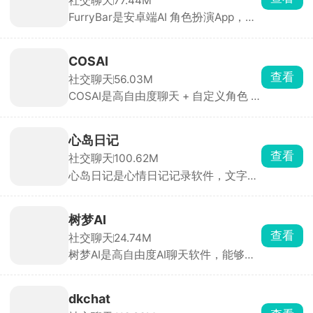
社交聊天
77.44M
FurryBar是安卓端AI 角色扮演App，中
文别称“冒险酒馆”。用户既可以和官方/
他人创建的毛茸茸角色谈恋爱、跑团冒
险，也能在社区里晒自己的绘画、兽
COSAI
装、写作和梗图，整体氛围偏二次元、
查看
社交聊天
56.03M
偏 fur 向。适合兽圈爱好者、语C玩
COSAI是高自由度聊天 + 自定义角色 +
家、剧本杀/跑团党、绘画写作者。喜
互动剧情的虚拟社交 App，基本无敏感
欢兽圈文化 or 想体验“ GPT 跑团”的朋
词过滤，用户可畅所欲言。支持文字、
友值得一试。
语音、图片三种输入，AI 可回图片/语
心岛日记
音，部分角色还能发送表情包与情绪动
查看
社交聊天
100.62M
作。内置 100+ 立绘角色，每个角色都
心岛日记是心情日记记录软件，文字、
有独立背景线与语音包，可自定义外
涂鸦、图片、语音都能写日记，自动生
貌、性格、声线与剧情剧本，AI 会记录
成情绪月历，看清心情变化。可写未来
用户偏好、历史对话与情绪走向，越聊
信件，定时寄给以后的自己，像时间胶
越贴合个人风格。既能 24 h 陪聊，也
树梦AI
囊。还能够匿名开麦聊天，没人知道你
能写互动剧、群聊飙戏，是目前自由度
查看
社交聊天
24.74M
是谁，随便说心事。自动匹配当下和你
较高的 AI 树洞与创作工具。
树梦AI是高自由度AI聊天软件，能够沉
情绪一样的人，互相安慰。画风软萌温
浸式玩仙侠、规则怪谈、动漫同人、历
暖，隐私保护到位。
史权谋文字剧情。不用自己搭建设定，
选中剧本输入对话行动，AI 顺着你的行
dkchat
为实时推进剧情，不同回答走向完全不