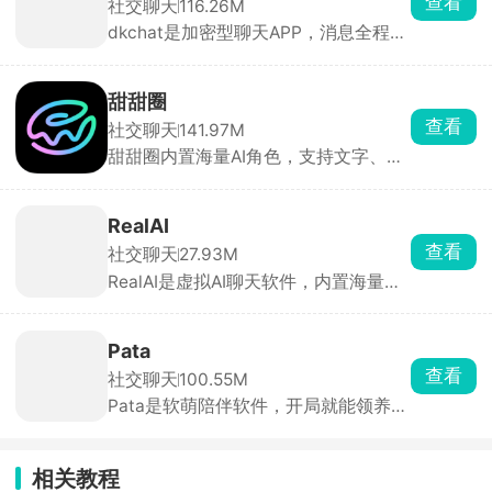
查看
社交聊天
116.26M
一样的结局，反复玩都有新鲜感。
dkchat是加密型聊天APP，消息全程加
密保护隐私，支持文字、语音、视频通
话、大群聊天，还有阅后即焚功能，私
密对话不容易泄露。还有AI兴趣匹配，
甜甜圈
可以根据爱好匹配陌生网友。也能和家
查看
社交聊天
141.97M
人、邻居保持日常联系，自带打卡记
甜甜圈内置海量AI角色，支持文字、语
录，方便亲友互相知晓近况。适合日常
音两种聊天方式。用户可自定义角色外
私密聊天、独居维系亲友关系、线上休
貌、声线、身世设定，创建专属AI聊天
闲交友使用。
对象。AI自带长效记忆，能记住聊天细
RealAI
节，通过互动积攒心动值解锁专属支线
查看
社交聊天
27.93M
剧情，适合沉浸式聊天解压。
RealAI是虚拟AI聊天软件，内置海量不
同性格的角色，点击即可开始聊天。同
时支持用户创建专属角色，可以自行设
定外貌和性格，聊得越多好感度越高，
Pata
AI会记住你说的大小事，记住过往聊天
查看
社交聊天
100.55M
内容，人设反应越来越契合预期。
Pata是软萌陪伴软件，开局就能领养一
只软乎乎的外星小兔Pata，日常跟它互
动玩耍，小家伙还会以自己的视角写下
专属日记。能拉闺蜜、好友共建共享虚
相关教程
拟小院，自由添置家具装饰房间，随时