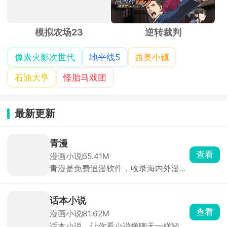
模拟农场23
逆转裁判
像素火影次世代
地平线5
西奥小镇
石油大亨
怪胎马戏团
最新更新
青漫
查看
漫画小说
55.41M
青漫是免费追漫软件，收录海内外漫
画，按照题材、热度、地区做好分类榜
单，直接刷榜单找新作，也能关键词精
准搜漫画名字。看漫画支持开弹幕，边
话本小说
看剧情和其他漫友实时吐槽互动，沉浸
查看
漫画小说
81.62M
感更强。看累了还可以听广播剧放松，
话本小说，让你看小说像聊天一样轻
随时随地享受娱乐内容。