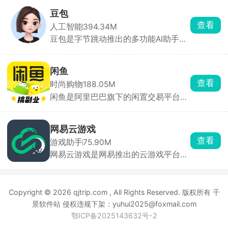
挑选，首页每日更新今日推荐。评分仅
来自平台实名玩家，帮助快速种草。云
豆包
玩游戏无需下载，点开即玩 30 分钟高
查看
人工智能
394.34M
清流式试玩，省存储、低配置也能体验
豆包是字节跳动推出的多功能AI助手，
3A 手游。每款游戏自带论坛，支持图
为用户提供内容创作、信息查询、自然
文/视频攻略、问答、官方公告，玩家
语言处理等一站式服务。豆包能快速理
可直接 @ 开发者提 BUG。同时一键预
解用户问题，提供直击重点的答案。支
约未上线游戏，开测/发版自动推送，
闲鱼
持语音输入与输出，提供多种音色选
收藏列表云同步，换机不丢。
查看
时尚购物
188.05M
择，甚至支持方言对话，拟人化程度
闲鱼是阿里巴巴旗下的闲置交易平台，
高，交流自然流畅。回答后主动推荐相
用户可一键转卖个人淘宝账号中“已买
关问题，满足用户进一步探索的需求。
到宝贝”。支持手机拍照上传闲置物
品，添加商品图片、描述、价格等信
网易云游戏
息，快速发布商品。买卖双方可通过平
查看
游戏助手
75.90M
台内置的私聊功能进行沟通，协商价
网易云游戏是网易推出的云游戏平台，
格、交付方式等交易细节。交易完成
汇聚网易自研及第三方热门游戏，用户
后，双方可互相评价，为其他用户提供
无需下载或安装游戏，通过云端直接运
参考，建立信任机制。平台提供纠纷处
行，支持一键启动海量正版游戏，涵盖
理机制，如闲鱼小法庭，由资深买卖家
Copyright © 2026 qjtrip.com , All Rights Reserved. 版权所有 千
手游、端游及3A大作。并提供高度自由
共同协助判定问题。
化的键位设置，适应不同用户操作习
景软件站 侵权违规下架：yuhui2025@foxmail.com
惯。支持手柄外设，提升游戏操控体
鄂ICP备2025143632号-2
验。新用户注册后享3天不限时畅玩，