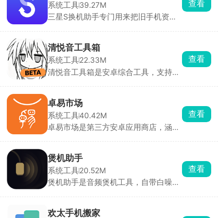
查看
系统工具
39.27M
手电筒、屏幕旋转、调亮度音量，打游
三星S换机助手专门用来把旧手机资料
戏、看视频的时候不用切出页面改设
挪到三星新机。不管是苹果还是别的安
置，特别省事。
卓机都能导，通讯录、照片、文件基本
都能搬，三星互传还能连带微信聊天记
清悦音工具箱
录一起迁移。支持无线扫码连机，也能
查看
系统工具
22.33M
用OTG线有线快传，还能把手机数据备
清悦音工具箱是安卓综合工具，支持音
份到U盘或者电脑，是换三星手机必备
频剪辑处理、全网音乐免费播放下载，
工具。
还有 AI 聊天、图片修图、各类实用小
工具。界面清爽无开屏广告，安装包小
卓易市场
巧不占内存，剪辑配音、找歌下载、日
查看
系统工具
40.42M
常小工具需求一个软件全部搞定。
卓易市场是第三方安卓应用商店，涵盖
手机软件、各类手游、音乐、电子书、
高清壁纸主题，还有大量软件历史旧版
本，有些在官方商店下架的工具、老游
煲机助手
戏，在这里基本都能找到。自带检测工
查看
系统工具
20.52M
具分辨山寨捆绑软件。适合备用机装
煲机助手是音频煲机工具，自带白噪
机、寻找下架绝版软件使用。
音、粉红噪音、正弦扫频专业煲机音
源，能自定义煲机时长，还会累计计时
记录总使用时长。可手动调节频率测试
欢太手机搬家