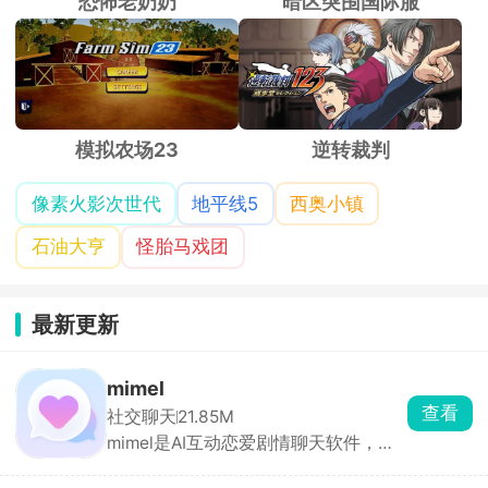
恐怖老奶奶
暗区突围国际服
模拟农场23
逆转裁判
像素火影次世代
地平线5
西奥小镇
石油大亨
怪胎马戏团
最新更新
mimel
查看
社交聊天
21.85M
mimel是AI互动恋爱剧情聊天软件，角
色库分类齐全，包含忠犬、傲娇、病
娇、校园学长、偶像、异世界角色等，