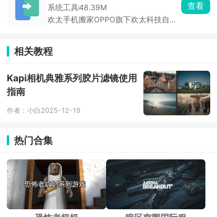
耳机频响，除耳机外也能用来煲小型蓝
查看
系统工具
48.39M
牙音箱。注意务必低音量使用，大音量
欢太手机搬家OPPO旗下欢太科技自研
长时间煲机容易烧坏耳机音圈，现代耳
的官方免费换机工具，支持安卓与安
机自然听歌磨合也是稳妥选择。
卓，苹果与安卓间一键迁移全部资料，
两台手机靠软件自建专属无线热点点对
相关教程
点传输，全程零流量、不用数据线，采
用加密传输，照片、通讯录、聊天记录
等隐私内容不会泄露。
Kapi相机典雅系列胶片滤镜使用
指南
作者：小白
2025-12-19
热门合集