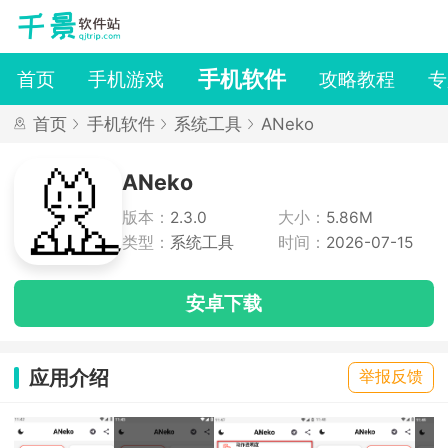
手机软件
首页
手机游戏
攻略教程
专
首页
手机软件
系统工具
ANeko
ANeko
版本：
2.3.0
大小：
5.86M
类型：
系统工具
时间：
2026-07-15
安卓下载
应用介绍
举报反馈