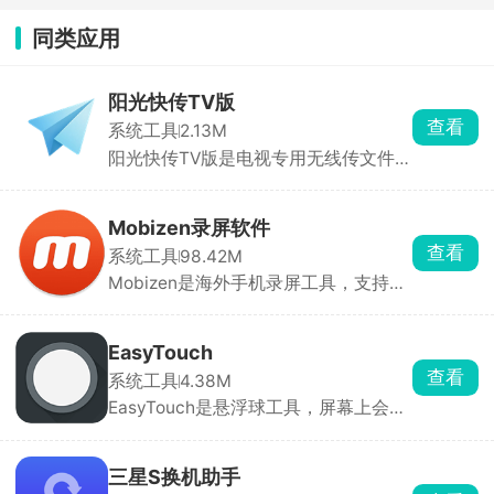
同类应用
阳光快传TV版
查看
系统工具
2.13M
阳光快传TV版是电视专用无线传文件工
具，不需要U 盘，手机、电脑连同一个
WiFi，扫电视上二维码就能直接往电视
传安装包、电影、图片，软件体积只有
Mobizen录屏软件
2M 出头，极简无广告，给电视装软
查看
系统工具
98.42M
件、传本地影片特别好用。
Mobizen是海外手机录屏工具，支持高
清游戏录屏、讲课教程录制，悬浮小圆
点一键启动和停止。最高支持1080P、
60帧高帧率录制，玩王者、吃鸡录制连
EasyTouch
招画面丝滑不卡顿。可以同时录手机内
查看
系统工具
4.38M
部游戏音效 + 麦克风人声。自带剪辑，
EasyTouch是悬浮球工具，屏幕上会飘
录完直接出片。
一个可拖动的小圆按钮，不用按手机侧
边电源键、底部返回主键，点一下悬浮
球就能完成绝大多数操作。点开悬浮面
三星S换机助手
板，一键开关 WiFi、蓝牙、移动流量、