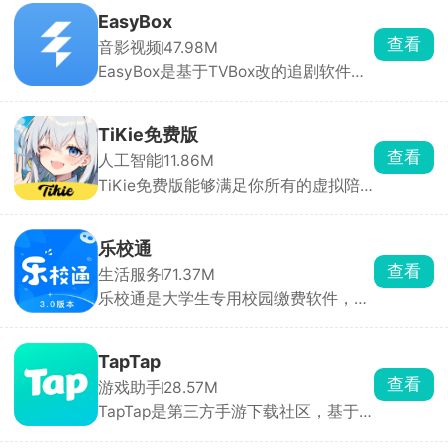
点开就能一对一私聊。也可以自定义创
EasyBox
建专属AI，从零打造专属虚拟伴侣，所
查看
音影视频
47.98M
有互动剧情全由你掌控。
EasyBox是基于TVBox改的追剧软件，
能看全网电影、电视剧、动漫，主流平
台独播的都有。可以手动加订阅源，换
线路超方便，高清蓝光随便看，还能投
TiKie免费版
屏、离线下载。找剧快、更新及时，追
查看
人工智能
11.86M
剧党必备。
TiKie免费版能够满足你所有的虚拟陪
伴需求，里面含有故事、动漫、游戏、
霸总、原创等多种虚拟角色类型，每个
角色都拥有独特的外貌、性格和聊天风
乐校通
格，能根据设定与对话内容做出符合人
查看
生活服务
71.37M
设的回应，代入感极强。聊天支持文
乐校通是大学生专用校园缴费软件，洗
字、语音输入，也可直接选择AI生成的
澡、吃饭、打水、洗衣机、宿舍交电费
灵感回复。
全都在这一个APP搞定，不用再到处找
实体卡、排队充值。需要先选对应学校
TapTap
实名绑定才能用，充值走微信支付宝，
查看
游戏助手
28.57M
每一笔花销都能查账单。不少高校澡堂
TapTap是第三方手游下载社区，基于
和食堂都在用，是住校刚需工具。
下载、评分、时长等大数据、编辑人工