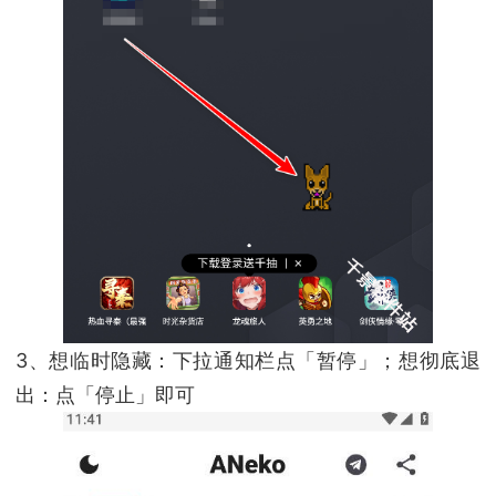
3、想临时隐藏：下拉通知栏点「暂停」；想彻底退
出：点「停止」即可