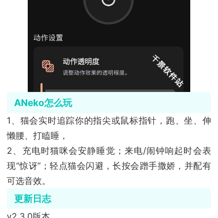
ANeko怎么玩
1、猫会实时追踪你的指尖或鼠标指针，跑、坐、伸
懒腰、打瞌睡，
2、充电时猫咪会安静睡觉；来电/闹钟响起时会表
现“惊讶”；轻点猫会闪避，长按会蹭手撒娇，并配有
可选音效。
更新日志
v2.3.0版本