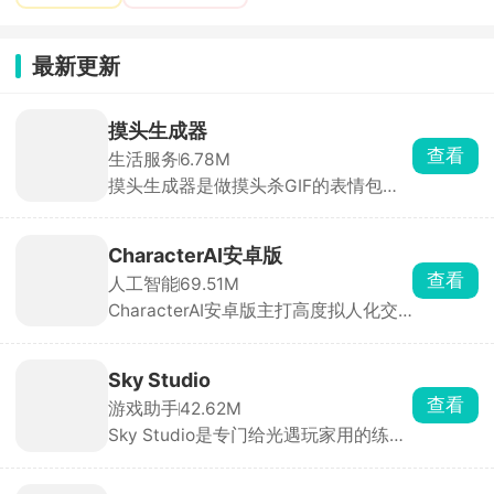
最新更新
摸头生成器
查看
生活服务
6.78M
摸头生成器是做摸头杀GIF的表情包制
作工具，上传图片，自动生成小手摸头
的动图，能调摸头速度、大小。除了摸
头，还有眨眼、吐舌、捏脸等动图模
CharacterAI安卓版
板，做好的图能存成GIF，一键分享到
查看
人工智能
69.51M
微信QQ。
CharacterAI安卓版主打高度拟人化交
互与沉浸式角色扮演。你可以和动漫角
色、历史人物、虚构角色甚至自定义AI
实时对话，它们能听懂你的语音、记住
Sky Studio
你的喜好，聊起来像老朋友一样自然。
查看
游戏助手
42.62M
平台也支持用户自定义角色，打造你的
Sky Studio是专门给光遇玩家用的练琴
专属智能体。
工具，可以在手机上模拟游戏里的乐器
演奏。还能导入导出琴谱，方便分享和