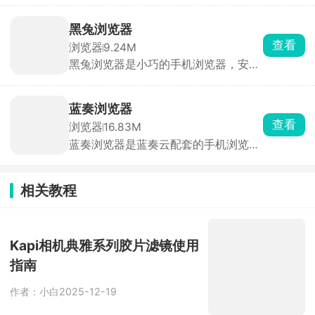
载速度，提供无缝浏览和极速翻页体
验。内置广告拦截器，可有效删除和阻
黑兔浏览器
止大多数网页广告和弹窗，保护用户免
查看
浏览器
9.24M
受广告打扰。同时支持多种实用功能和
黑兔浏览器是小巧的手机浏览器，安装
扩展插件，允许用户安装各种油猴插
包不到 10M，启动飞快、后台几乎不耗
件，如解锁网页防复制、广告屏蔽等，
电。界面干干净净没有乱七八糟资讯推
丰富浏览器功能，满足个性化需求。
送，自带广告拦截，弹窗、横幅广告直
蓝奏浏览器
接屏蔽。支持无痕隐身浏览、切换百
查看
浏览器
16.83M
度、必应、谷歌三大搜索引擎，不用强
蓝奏浏览器是蓝奏云配套的手机浏览
制登录，游客模式直接用，主打干净、
器，内嵌蓝奏云网盘，不用单独打开网
轻快、保护隐私。
盘 APP，登录账号就能直接管理云盘文
件、上传下载、分享链接。安装包才十
相关教程
几兆，自带广告拦截，能屏蔽网页弹窗
和跳转广告，界面干干净净，支持无痕
浏览。适合经常用蓝奏云的人，一边搜
资源一边直接存云盘，操作一步到位。
Kapi相机典雅系列胶片滤镜使用
指南
作者：小白
2025-12-19