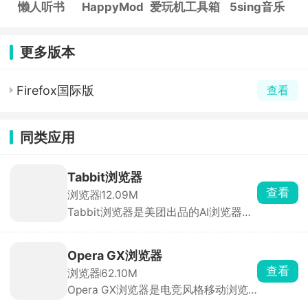
懒人听书
HappyMod
爱玩机工具箱
5sing音乐
更多版本
Firefox国际版
查看
同类应用
Tabbit浏览器
查看
浏览器
12.09M
Tabbit浏览器是美团出品的AI浏览器，
内置多款大模型免费切换，文件直接喂
给 AI，省复制粘贴。能自动执行查数
据、填表单、做报表等复杂任务。适合
Opera GX浏览器
重度查资料、写文案、做数据的人，换
查看
浏览器
62.10M
浏览器成本极低。
Opera GX浏览器是电竞风格移动浏览
器，内置 GX Corner 游戏专区，可快速