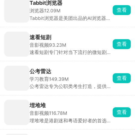
保存。界面简洁操作直观，不管是新手
Tabbit浏览器
跟练还是大佬编曲都适用，是光遇弹琴
查看
浏览器
12.09M
玩家必备的辅助工具，能大幅提升练琴
Tabbit浏览器是美团出品的AI浏览器，
效率和编曲体验。
内置多款大模型免费切换，文件直接喂
给 AI，省复制粘贴。能自动执行查数
据、填表单、做报表等复杂任务。适合
速看短剧
重度查资料、写文案、做数据的人，换
查看
音影视频
93.23M
浏览器成本极低。
速看短剧专门针对当下流行的微短剧市
场，逆袭、复仇、甜宠、霸总等题材全
覆盖，每集大概就十分钟左右，利用碎
片化时间就能快速看完一整部短剧。官
公考雷达
方宣传是正版资源，数量非常大，完全
查看
学习教育
149.39M
不存在剧荒。
公考雷达专为公职类考生打造，提供及
时、精准、全面的招考资讯及高效的职
位匹配服务。公告及职位数据全部来源
政府和官网，真实可靠。实时捕捉和发
埋堆堆
布全国公考资讯，通过订阅提醒服务，
查看
音影视频
116.78M
及时推荐专属好职位。智能职位匹配功
埋堆堆是港剧迷和粤语爱好者的首选应
能根据个人简历高效匹配适合的好职
用。作为TVB内地官方授权平台，所有
位，排查冗余，提升选职效率。用户可
内容均获正版授权，资源更新及时且全
查看职位竞争力，随时了解职位报考动