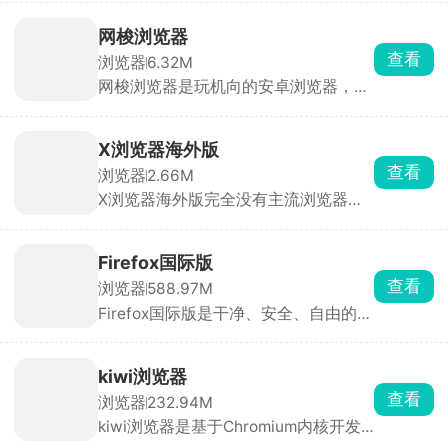
查看游戏资讯、限免活动与发售日历。
可控制 CPU、内存占用，避免影响游
网梭浏览器
戏运行。自带广告拦截、隐私防护，上
查看
浏览器
6.32M
网更流畅安全。
网梭浏览器是玩机向的安卓浏览器，和
X 浏览器、Via 属于同类型，体积小
巧、无乱七八糟资讯。基础实用小功能
齐全，没有强制登录、付费会员，浏
X浏览器海外版
览、下载、脚本功能免费使用。可以导
查看
浏览器
2.66M
入各类实用脚本，实现解除网页复制限
X浏览器海外版完全没有主流浏览器的
制、视频倍速、网盘直链下载、网页去
开屏广告、弹窗推送，后台不会偷偷耗
广告、页面美化、绕过网站访问限制等
电跑流量。自带强力广告拦截，百度搜
玩法，可玩性很高。
索广告、网页弹窗、视频片头广告直接
Firefox国际版
一刀切，看文章、逛论坛清爽很多。自
查看
浏览器
588.97M
带媒体资源嗅探，打开网页短视频、音
Firefox国际版是干净、安全、自由的浏
乐、图片，直接抓取源文件下载。原生
览器，默认拦截所有广告跟踪，无广告
内置油猴脚本引擎，不用装插件管理
推送，界面清爽。支持隐私模式、阅读
器，直接导入各类脚本。隐私保护做得
器、跨设备同步，密码自动保存填充。
很到位，索要的手机权限极少。首页快
kiwi浏览器
能装广告拦截等插件，自定义主题和布
捷图标全都能自己改，怎么顺手怎么
查看
浏览器
232.94M
局。
调。
kiwi浏览器是基于Chromium内核开发
的安卓手机浏览器，拥有极快的网页加