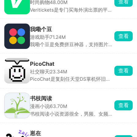
查看
时尚购物
48.00M
Veritickets是专门买海外演出票的平
台，主打真票保证、12 小时内出票。买
五月天、孙燕姿、IVE 这些境外场特别
方便。承诺假票 / 无法入场全额退款 +
我嘞个豆
赔票价，电子票直接存在APP里，现场
查看
游戏助手
71.24M
扫码进。适合经常看港澳台、日韩、欧
我嘞个豆是免费拼豆神器，支持图片AI
美演唱会，怕买到假票、嫌官方难抢的
转图纸，适配多品牌色卡，精准配色。
人，跨境购票体验很稳。
内置辅助拼豆模式，高亮单色、标记进
度、局部放大，大幅降低拼豆难度。可
PicoChat
手绘像素画、自动统计豆子用量、管理
查看
社交聊天
23.34M
库存。带灵感社区可浏览分享作品，是
PicoChat是复刻任天堂DS掌机怀旧聊
拼豆爱好者必备工具。
天的绘图聊天软件，打开就是 80×60
像素的复古小画布，配微型键盘和像素
emoji，能手写、涂鸦、插表情，还能
书枝阅读
撤销、存收藏，和原版 PictoChat 一模
查看
漫画小说
63.70M
一样。
书枝阅读小说资源很全，男频、女频、
短篇全都有，还有各种分类榜单，智能
推荐你可能感兴趣的内容。支持离线下
载和免费听书，还有书友社区，能一起
崽在