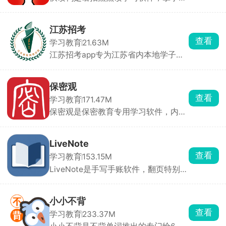
一拍课本、卷子就能出声朗读，想学哪
个单词、句子直接点，遇到难句子软件
自动拆分解析，生词随手收藏。生词本
江苏招考
可导出打印默写卷，碎片化随时拍题学
查看
学习教育
21.63M
习。
江苏招考app专为江苏省内本地学子们
打造的招考信息平台，在此能够第一时
间了解掌握最新考试信息动态，提供了
在线查分、智能选校、留学资讯以及自
保密观
考相关信息功能，整合了历年真题和资
查看
学习教育
171.47M
源库，是江苏考生必备的招考工具。
保密观是保密教育专用学习软件，内容
全部源自权威保密刊物与政策文件，信
息严谨无偏差。支持每日自测、单位统
一线上考核，错题自动归档，学完课程
LiveNote
就能参与测评，达标后直接生成可保存
查看
学习教育
153.15M
打印的电子培训证书。自动记录累计学
LiveNote是手写手账软件，翻页特别真
习学时，进度清晰可查。
实，跟翻纸质本子一样，写字都很顺
滑。能插入图片、语音，还能把照片裁
成各种奇怪形状，排版超自由。里面有
小小不背
好多现成模板和贴纸。写完能导出，还
查看
学习教育
233.37M
能云同步备份。界面干净好看，日常记