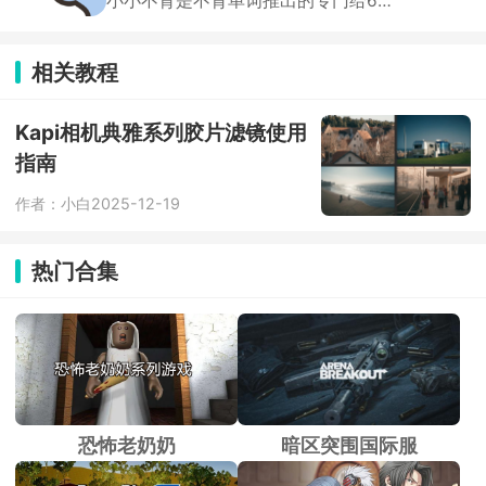
小小不背是不背单词推出的专门给6到
日记、做手账、写笔记都合适，喜欢手
12岁小学生用的背单词软件，课堂学到
写感的一定会爱。
哪里就能跟着背哪里。不靠死记硬背，
用图片、原声例句理解单词。还有AI纠
相关教程
正发音，有音节拼写、键盘拼写、手写
拼写多种练习。家长可以查看每日学习
时长、掌握情况，自动接收学情报告，
Kapi相机典雅系列胶片滤镜使用
方便监督学习。
指南
作者：小白
2025-12-19
热门合集
恐怖老奶奶
暗区突围国际服