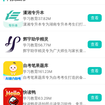
潇湘专升本
查看
学习教育
37.82M
潇湘专升本专为湖南专升本考生们打造
的报考平台软件，注册登录潇湘专升本
app，在此能够查询专升本考试时间、
在线报名，查看报名人数，了解院校专
辉宇助学精灵
业等等。可以提前根据专业评价结果、
查看
学习教育
56.77M
评分、排名进行预测，智能报考，在线
辉宇助学精灵专为广大师生与家长量身
打印准考证，帮助考生系统地学习和掌
打造，是家校沟通、辅助学习的得力助
握考试内容。
手。软件主打一站式家校通服务，平台
消息推送及时高效，学业成绩、校园动
自考笔果题库
态一目了然。在这里，家长和老师能够
查看
学习教育
161.23M
无障碍实时沟通，高效对接孩子的学习
自考笔果题库专为自考考生打造的备考
问题。以科技连接家校，用陪伴助力成
刷题软件，汇聚各科历年考试真题，每
长，共同为孩子打造温馨舒适的学习天
道习题附带完整答案与细致考点解析，
地。
精准贴合自考考纲，依靠优质题库资
快读鸭
源，已累计帮助超百万考生顺利通过自
查看
学习教育
63.29M
考，成功申领正规学历文凭。
快读鸭是语拍照点读学习软件，拿手机