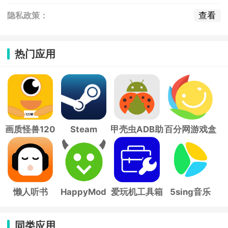
查看
隐私政策：
热门应用
画质怪兽120
Steam
甲壳虫ADB助
百分网游戏盒
帧
手
子
懒人听书
HappyMod
爱玩机工具箱
5sing音乐
同类应用