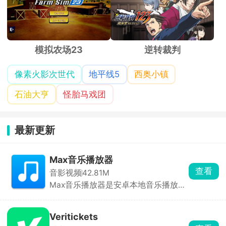
模拟农场23
逆转裁判
像素火影次世代
地平线5
西奥小镇
石油大亨
怪胎马戏团
最新更新
Max音乐播放器
查看
音影视频
42.81M
Max音乐播放器是安卓本地音乐播放
器，无在线曲库、无版权限制、不提供
音乐下载。本地播放稳定、格式兼容性
强、音质好。界面干净，无开屏、弹窗
Veritickets
与信息流广告，听歌无干扰。