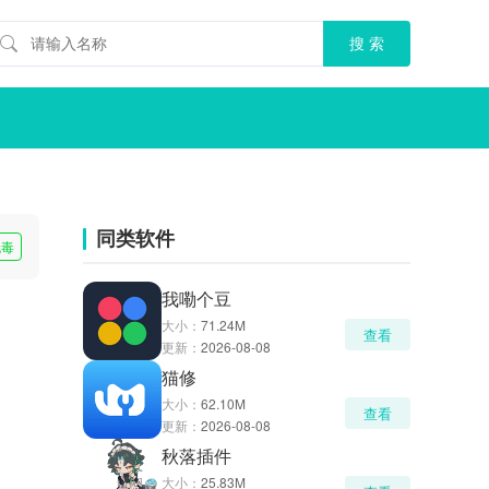
同类软件
无毒
我嘞个豆
大小：
71.24M
查看
更新：
2026-08-08
猫修
大小：
62.10M
查看
更新：
2026-08-08
秋落插件
大小：
25.83M