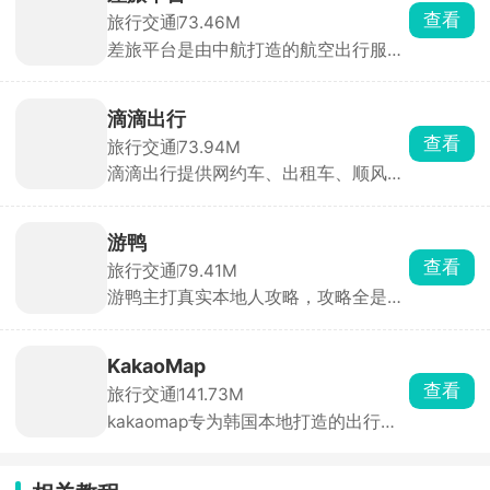
河山，学习地理知识，以不同的视角探
查看
旅行交通
73.46M
索世界，搜索目的地周边环境，计算轨
差旅平台是由中航打造的航空出行服务
迹距离。
软件，提供出差审批、开票报销，行程
记录等功能，可以在差旅平台app直接
预订酒店和票务，操作简单易用，且平
滴滴出行
台报销方便，为企业员工出差提供全面
查看
旅行交通
73.94M
的服务，入住出行无忧。
滴滴出行提供网约车、出租车、顺风
车、代驾、货运等多种出行服务，支持
跨城顺风车、包车服务，覆盖商务接
送、家庭出游等场景。提供“宠物快
游鸭
车”与“宠物专车”，配备宠物安全设施，
查看
旅行交通
79.41M
支持全程定位追踪。严选司机、价格透
游鸭主打真实本地人攻略，攻略全是本
明，提供按小时包车、海外包车及多种
地人实打实的经验，地图直接标景点美
车型选择。整合青桔单车，解决短途出
食，路线一键规划。能找实名认证的本
行“最后一公里”问题。
地人当陪玩、拍照、定制路线，价格比
KakaoMap
导游划算。还能按条件找旅行搭子，一
查看
旅行交通
141.73M
个人出游也不怕。
kakaomap专为韩国本地打造的出行导
航软件，拥有超精准韩国全境地图，更
新极快，含首尔、釜山、济州等，道
路、建筑、小巷、地标全标注，韩国本