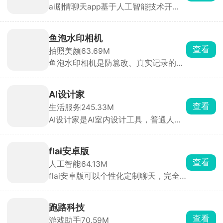
ai剧情聊天app基于人工智能技术开
发，可快速生成、编辑、可视化和互动
各类剧情内容，无论是小说、剧本、游
戏剧情还是短剧视频，都能通过AI辅助
鱼泡水印相机
大幅降低创作门槛、提升创作效率，让
查看
拍照美颜
63.69M
普通人也能轻松打造专业级故事作品，
鱼泡水印相机是防篡改、真实记录的水
人人都能当主角。
印相机，特别适合工地、外勤、物业、
销售等需要现场留痕的场景。拍照自动
加上改不了的时间、地点、天气等水
AI设计家
印，防止照片作假。适合现场打卡、工
查看
生活服务
245.33M
程验收、巡检留痕。
AI设计家是AI室内设计工具，普通人不
用设计师也能出专业3D装修方案。上
传自家户型或搜现成户型，选个喜欢的
风格就能生成全屋效果图，还能随便换
flai安卓版
家具、改颜色。看到好看的家具图片，
查看
人工智能
64.13M
上传就能找同款、直接用到自己方案
flai安卓版可以个性化定制聊天，完全
里。也有很多装修案例能直接抄作业，
免费，支持中文。你可以自由设定角色
不想花大价钱请设计师。
的身份、性格、外观与背景故事，搭配
丰富模板库，快速生成专属虚拟形象。
跑路科技
除了私人定制，软件也提供已经设定好
查看
游戏助手
70.59M