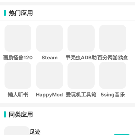
热门应用
画质怪兽120
Steam
甲壳虫ADB助
百分网游戏盒
帧
手
子
懒人听书
HappyMod
爱玩机工具箱
5sing音乐
同类应用
足迹