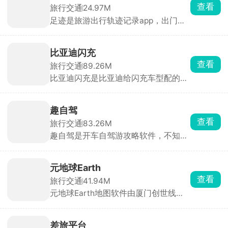
查看
旅行交通
24.97M
足迹是旅游出行轨迹记录app，出门旅
游、骑车爬山、城市闲逛都能自动记下
整条行走路线，配上照片、文案做成专
属旅途手账，直接生成打卡地图海报发
比亚迪闪充
朋友圈。还能一键规划旅游路线、和朋
查看
旅行交通
89.26M
友一起规划行程、结伴出游自动AA记
比亚迪闪充是比亚迪给闪充车型配的加
账，骑行徒步精准算里程海拔，搞定出
油式充电App，主打即插即充、无感支
游全部琐事。
付的极致充电体验。插枪就充、拔枪就
走、自动扣费，5分钟补能400公里，
趣自驾
还能兼容其他品牌车使用，目标是让电
查看
旅行交通
83.26M
动车充电像加油一样快、一样方便。
趣自驾是开车自驾游攻略软件，不知道
去哪玩，填上出发城市、游玩天数、喜
欢山水还是古镇，软件直接自动生成完
整自驾路线。可以自己手动编排行程、
元地球Earth
标注住宿和打卡点，做成专属旅行路
查看
旅行交通
41.94M
书，还有很多本地人私藏小众自驾线路
元地球Earth地图软件由厦门创世线程
书。不管短途周末周边游，还是长线跨
科技有限公司基于元宇宙基础打造，三
省自驾都适配。
维建模，精确的复刻了地球上的全部景
象，在此应用上能够浏览世界各地大好
差旅平台