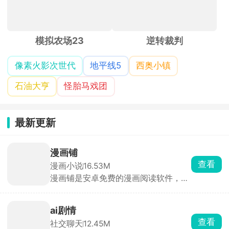
模拟农场23
逆转裁判
像素火影次世代
地平线5
西奥小镇
石油大亨
怪胎马戏团
最新更新
漫画铺
查看
漫画小说
16.53M
漫画铺是安卓免费的漫画阅读软件，国
漫、日漫、韩漫全都有，全彩高清阅读
体验超丝滑。自动记录阅读进度，支持
手动书签。界面干净简单，找漫快，能
ai剧情
收藏追更、自动提醒更新，安卓党看漫
查看
社交聊天
12.45M
画必备。