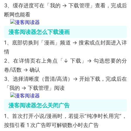
3、缓存进度可在「我的 → 下载管理」查看，完成后
断网也能看
漫客阅读器怎么下载漫画
1、底部切换到「漫画」频道 → 搜索或点封面进入详
情
2、在详情页右上角点「↓ 下载」→ 勾选想要的分
卷/话数 → 确认
3、选择清晰度（普清/高清）→ 开始下载，完成后在
「我的 → 下载管理」阅读
漫客阅读器怎么关闭广告
1、首次打开小说/漫画时，若提示“纯净时长用完”，
按指引看 1 次广告即可解锁数小时去广告