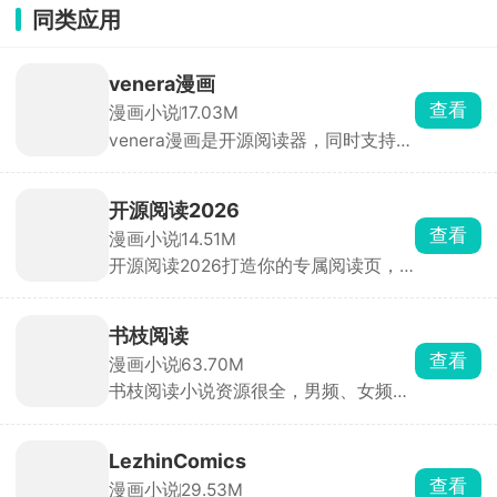
同类应用
venera漫画
查看
漫画小说
17.03M
venera漫画是开源阅读器，同时支持本
地漫画与在线漫画源，可自由添加或编
写新源，实现一个应用聚合全网资源。
内置智能书架可自动扫描本地文件并按
开源阅读2026
系列、作者、标签分类，也支持批量导
查看
漫画小说
14.51M
入、离线下载、图片收藏与自定义存储
开源阅读2026打造你的专属阅读页，
路径。适合追求高度自定义、跨设备同
只要你花 5 分钟导入书源，它就能瞬间
步与本地收藏的漫画爱好者。
变成你的私人专属图书馆，让你彻底告
别付费和广告，回归阅读本身。开源阅
书枝阅读
读本身不提供任何书籍内容，而是通过
查看
漫画小说
63.70M
强大的书源系统，让你聚合全网资源，
书枝阅读小说资源很全，男频、女频、
并深度定制阅读体验。
短篇全都有，还有各种分类榜单，智能
推荐你可能感兴趣的内容。支持离线下
载和免费听书，还有书友社区，能一起
LezhinComics
聊剧情、分享好书，适合喜欢看小说的
查看
漫画小说
29.53M
人。