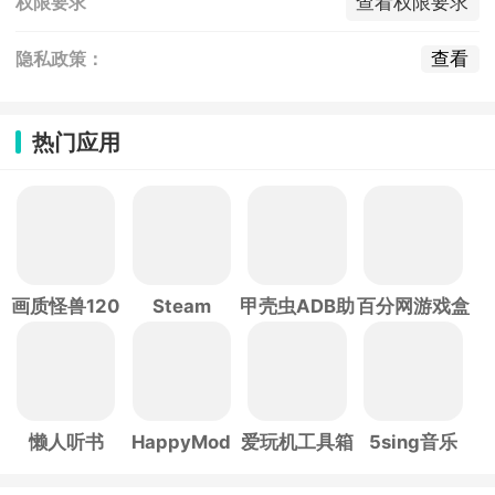
查看权限要求
权限要求
查看
隐私政策：
热门应用
画质怪兽120
Steam
甲壳虫ADB助
百分网游戏盒
帧
手
子
懒人听书
HappyMod
爱玩机工具箱
5sing音乐