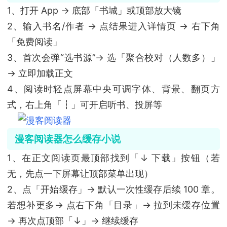
1、打开 App → 底部「书城」或顶部放大镜
2、输入书名/作者 → 点结果进入详情页 → 右下角
「免费阅读」
3、首次会弹“选书源”→ 选「聚合校对（人数多）」
→ 立即加载正文
4、阅读时轻点屏幕中央可调字体、背景、翻页方
式，右上角「┇」可开启听书、投屏等
漫客阅读器怎么缓存小说
1、在正文阅读页最顶部找到「↓ 下载」按钮（若
无，先点一下屏幕让顶部菜单出现）
2、点「开始缓存」→ 默认一次性缓存后续 100 章。
若想补更多→ 点右下角「目录」→ 拉到未缓存位置
→ 再次点顶部「↓」→ 继续缓存