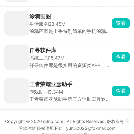
直接改成旁人视角，拍照、录视频全程
不会左右翻转，印字卫衣、招牌、证件
自拍再也不会文字颠倒。除了矫正视
涂鸦画图
角，它还能玩创意对称拍照，不用拍完
查看
生活服务
28.45M
再用修图软件翻转裁剪。适合日常自
涂鸦画图是上手特别简单的手机涂鸦软
拍、穿搭对镜拍、证件记录、拍对称创
件，不管是小朋友随手画画玩、新手画
意照片，嫌弃原相机自拍画面翻转不协
小插画、给照片涂鸦改图、做手写字配
调的，用它拍照直观又省心。
图全都能用，画错了完全不用慌，支持
仟寻软件库
无限撤销、重做，不怕一笔毁整张画。
查看
系统工具
15.47M
画好的作品直接保存高清图片，能存草
仟寻软件库是很实用的资源类APP，很
稿慢慢修改，开启云同步之后手机平板
多官方应用商店找不到的小众软件都能
能接着画成品。软件安装包不大，手
在这搜到。它不用登录就能用，界面简
机、平板都适配横屏作画，没有花里胡
洁，没有乱七八糟的广告，下载速度也
哨的广告和社区，纯粹用来画画。
王者荣耀亚瑟助手
比较稳定。软件更新也比较及时，经常
查看
游戏助手
9.34M
会上新热门资源，适合想找各种实用小
王者荣耀亚瑟助手第三方辅助工具软
工具、免费看剧看小说的人。
件，提供英雄攻略、出装铭文推荐、皮
肤预览等功能，还支持一键领礼包、画
质优化、帧率增强等服务，支持一键换
Copyright © 2026 qjtrip.com , All Rights Reserved. 版权所有 千
装，获取各类经验，有效的提升操作技
巧。
景软件站 侵权违规下架：yuhui2025@foxmail.com