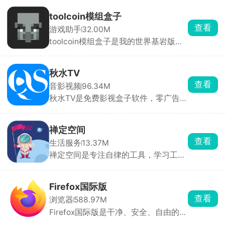
启无障碍和悬浮窗权限就能用，还能录
制一整套手势循环回放。参数可以自由
toolcoin模组盒子
调整，间隔能设到毫秒，还带随机偏移
查看
游戏助手
32.00M
和抖动，更像真人操作，不容易被检
toolcoin模组盒子是我的世界基岩版模
测。
组资源工具箱，模组分好类，软件会自
动检测你的游戏版本，避开版本冲突导
致闪退，点一下直接导入游戏。换装、
秋水TV
改画面质感直接套用，还能提前预览皮
查看
音影视频
96.34M
肤全身效果，挑起来很直观。还能上传
秋水TV是免费影视盒子软件，零广告免
自制皮肤、模组、地图分享给其他玩
费追剧看电视。点播资源特别全，院线
家。
新电影、国产连续剧、海外剧集、综
艺、动漫、纪录片全都有，播放支持多
禅定空间
条线路切换，家里网络卡顿可以切换
查看
生活服务
13.37M
源，清晰度从标清到蓝光自由选。
禅定空间是专注自律的工具，学习工作
忍不住刷短视频，开启设定时长后，除
了打电话、相机，所有软件直接锁死打
不开，弹窗通知全部屏蔽，想刷抖音、
Firefox国际版
打游戏完全没机会。后台完整记录每日
查看
浏览器
588.97M
专注时长、玩手机时长、锁机次数，用
Firefox国际版是干净、安全、自由的浏
图表直观看见时间花在哪，方便复盘调
览器，默认拦截所有广告跟踪，无广告
整作息。还有强制懒人闹钟，必须起身