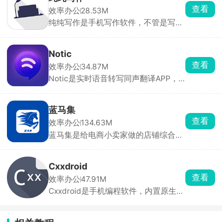
架、改价格、改库存、开关门店营业全
查看
效率办公
28.53M
都手机随手搞定，也能自己装修线上店
纯纯写作是手机写作软件，不管是写长
铺页面。平台自带满减、优惠券、特价
篇小说、随笔日记、工作文案、灵感碎
活动模板，一键就能报名，还能蹭淘
碎念都合适，全程实时自动存稿，还有
宝、支付宝、高德地图三个大流量入口
版本回溯功能，整篇文字删掉、手机突
的客源，新店经常有免佣金、流量扶持
Notic
然关机重启，打开历史记录就能复原全
的福利。
查看
效率办公
34.87M
部内容，还有废纸篓留存删除文稿。纯
Notic是实时语音转写同声翻译APP，
净无广告写作环境，是稳当靠谱的码字
超低延迟、高识别准确率，适合开会、
记事本。
留学生上课。能分清多个人说话的内
容，中英混讲也能识别，AI直接给谈话
蓝马集
精简总结，不用手动整理记录，并且本
查看
效率办公
134.63M
地处理录音不上传，隐私性很好，文稿
蓝马集是给电商小卖家做的店铺综合管
可以直接导出保存。有免费试用时长，
理工具，抖音、拼多多、淘宝、京东好
长期使用需要开通会员。
几个店铺，不用来回切后台，一个 APP
就能统一打理。可以直接从 1688 扒取
Cxxdroid
货源详情，批量上架铺货，一键改售
查看
效率办公
47.91M
价、运费。手机电脑消息互通，出门也
Cxxdroid是手机编程软件，内置原生编
能回复买家消息。
译器，不靠网络，离线照样跑代码。能
一键下载各类开发库，除了基础程序，
还可以尝试写简单图形项目。想要扩展