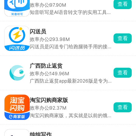
查看
效率办公
97.90M
知音听写是AI语音转文字的实用工具，
开会、上课、采访懒得手写记录直接用
它，不用埋头狂记笔记，录音直接一键
变成通顺文稿。多人聊天还能自动分开
闪送员
标注说话人，谁讲的内容一目了然。一
查看
效率办公
293.98M
小时的录音，几分钟就能全部转成文
闪送员是闪送专门给跑腿骑手用的接单
字，还能一键智能梳理语句，把口头啰
软件，鲜花、蛋糕、文件、钥匙、生
嗦的语气词删掉，排版变得工整，省去
鲜、代买代购啥单子都有，贵重件、易
手动改稿子的功夫。
碎件订单单价普遍比普通外卖高不少。
广西防止返贫
时间完全自己说了算，想上线就打开听
查看
效率办公
149.96M
单，有事直接下线停工。每一笔订单的
广西防止返贫app最新2026版是专为广
配送距离、重物加价、小费、活动奖励
西地区贫困户打造的返贫监控软件，实
全部明明白白，跑完一单钱直接进账
时查询贫困户信息，及时了解到他们的
户，收支流水一目了然。
需求，线下走访，在线登记管理。在广
淘宝闪购商家版
西防止返贫app上可以第一时间及时了
查看
效率办公
92.37M
解到最新的帮付政策，以便线下快速的
淘宝闪购商家版，其实就是以前的饿了
开展脱贫工作。
么商家版。开餐饮店、便利店、水果
店、药店做同城半小时即时外卖的老
板，可以用它打理线上店铺。货品上
纯纯写作