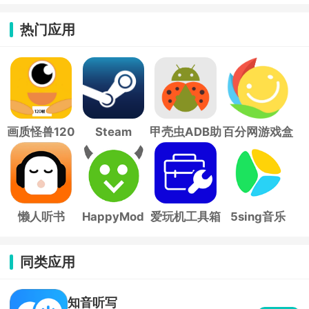
热门应用
画质怪兽120
Steam
甲壳虫ADB助
百分网游戏盒
帧
手
子
懒人听书
HappyMod
爱玩机工具箱
5sing音乐
同类应用
知音听写