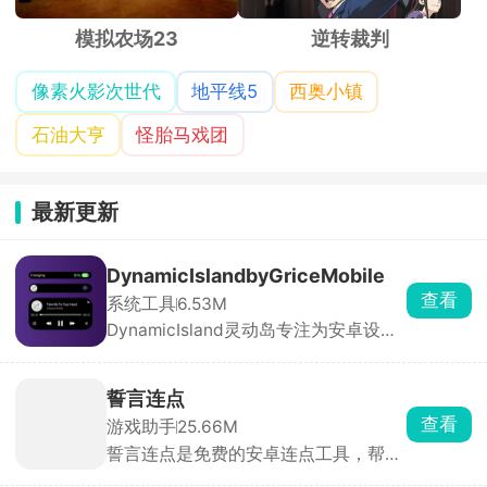
模拟农场23
逆转裁判
像素火影次世代
地平线5
西奥小镇
石油大亨
怪胎马戏团
最新更新
DynamicIslandbyGriceMobile
查看
系统工具
6.53M
DynamicIsland灵动岛专注为安卓设备
带来媲美iOS系统的灵动岛交互与视觉
体验。软件支持全局高度自定义，从灵
动岛的尺寸、位置、圆角、透明度，到
誓言连点
组件样式、通知动效、配色主题、交互
查看
游戏助手
25.66M
逻辑均可自由调节，用户可根据机型与
誓言连点是免费的安卓连点工具，帮你
审美打造独一无二的桌面形态。
自动点屏幕、解放双手。打开后只要开