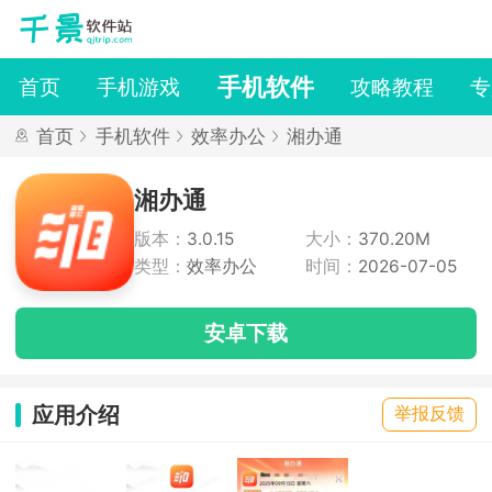
手机软件
首页
手机游戏
攻略教程
专
首页
手机软件
效率办公
湘办通
湘办通
版本：
3.0.15
大小：
370.20M
类型：
效率办公
时间：
2026-07-05
安卓下载
应用介绍
举报反馈