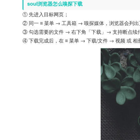
soul浏览器怎么嗅探下载
① 先进入目标网页；
② 同一 ≡ 菜单 → 工具箱 → 嗅探媒体，浏览器
③ 勾选需要的文件 → 右下角「下载」→ 支持断点
④ 下载完成后，在 ≡ 菜单 → 下载/文件 → 视频 或