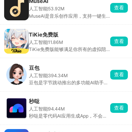
MuseAI
开会员包月，适合国内使用习惯，学习
查看
人工智能
53.92M
工作日常打杂都很实用。
MuseAI是音乐创作应用，支持一键生
成旋律、编曲与歌词，提供多种风格及
语言选项。极简、情景、大师三种模
式，可哼唱转曲、改词翻唱，并自动生
TiKie免费版
成MV。系统接入DeepSeek大模型，零
查看
人工智能
11.86M
门槛输出高质量音频，满足从业余到专
TiKie免费版能够满足你所有的虚拟陪
业用户的需求。
伴需求，里面含有故事、动漫、游戏、
霸总、原创等多种虚拟角色类型，每个
角色都拥有独特的外貌、性格和聊天风
豆包
格，能根据设定与对话内容做出符合人
查看
人工智能
394.34M
设的回应，代入感极强。聊天支持文
豆包是字节跳动推出的多功能AI助手，
字、语音输入，也可直接选择AI生成的
为用户提供内容创作、信息查询、自然
灵感回复。
语言处理等一站式服务。豆包能快速理
解用户问题，提供直击重点的答案。支
秒哒
持语音输入与输出，提供多种音色选
查看
人工智能
94.44M
择，甚至支持方言对话，拟人化程度
秒哒是零代码AI应用生成App，不会写
高，交流自然流畅。回答后主动推荐相
代码也能做App、小程序、H5、小游
关问题，满足用户进一步探索的需求。
戏，一句话就能生成。手机上就能预