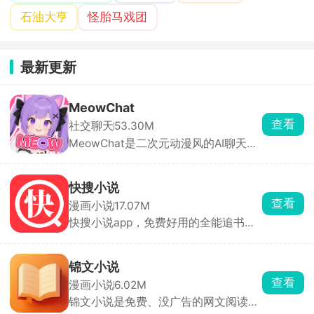
石油大亨
怪胎马戏团
最新更新
MeowChat
查看
社交聊天
53.30M
MeowChat是二次元动漫风的AI聊天
App，里面全是动漫风角色，猫娘、女
仆、古风妹子都有，每个人设都很完
整，聊天像进了动漫剧情，AI回复贴合
快搜小说
人设。适合喜欢二次元、猫娘、剧情代
查看
漫画小说
17.07M
入感强的 AI 陪伴党。
快搜小说app，免费好用的全能追书阅
读神器，海量小说一键搜索、免费畅
读，多样阅读与追书模式满足你的使用
习惯。丰富护眼模式、多款背景色自由
锦文小说
选择，兼顾阅读舒适与用眼健康，操作
查看
漫画小说
6.02M
简单便捷，是日常追文看书的绝佳选
锦文小说是免费、没广告的网文阅读
择。