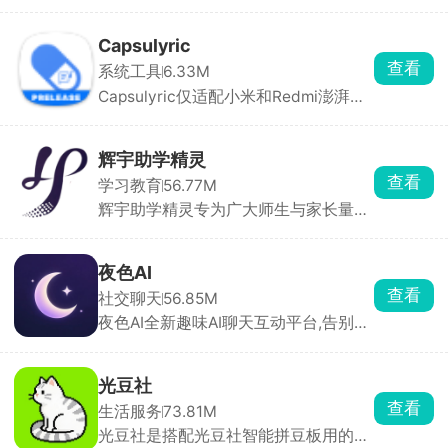
器，里面玄幻、都市、言情、武侠都
有，男频女频分得很清楚，不用花钱就
能随便看。阅读时能随便调字体、背
Capsulyric
景，还有夜间模式，也能导入自己的
查看
系统工具
6.33M
TXT。书架能自动存进度，多设备同
Capsulyric仅适配小米和Redmi澎湃系
步。
统，这是一款第三方状态栏超级岛歌词
工具，主打在系统超级岛胶囊区域展示
滚动实时歌词，不遮挡屏幕画面，进度
辉宇助学精灵
条跟随歌曲专辑封面自动动态变色。
查看
学习教育
56.77M
辉宇助学精灵专为广大师生与家长量身
打造，是家校沟通、辅助学习的得力助
手。软件主打一站式家校通服务，平台
消息推送及时高效，学业成绩、校园动
夜色AI
态一目了然。在这里，家长和老师能够
查看
社交聊天
56.85M
无障碍实时沟通，高效对接孩子的学习
夜色AI全新趣味AI聊天互动平台,告别传
问题。以科技连接家校，用陪伴助力成
统交互模式，海量话题随心聊，喜怒哀
长，共同为孩子打造温馨舒适的学习天
乐皆可倾诉，帮你舒缓压力、放松心
地。
情。AI24小时全程在线，时刻相伴，陪
光豆社
你分享日常趣事。平台支持自由DIY角
查看
生活服务
73.81M
色，按照个人喜好定制专属互动伙伴，
光豆社是搭配光豆社智能拼豆板用的配
精准匹配你的需求，解锁与众不同的个