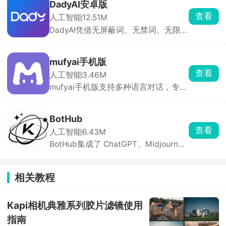
览、改界面、打包发布。社区里有超多
DadyAI安卓版
别人做好的应用能直接玩，普通人也能
查看
人工智能
12.51M
把想法变成真应用。
DadyAI凭借无屏蔽词、无禁词、无限制
聊天的核心优势脱颖而出，软件拥有丰
富的AI虚拟角色，涵盖动画、古风、现
代、奇幻、病娇、治愈等多种类型，可
mufyai手机版
通过搜索或分类快速找到心仪对象。除
查看
人工智能
3.46M
了现有角色，你还能根据喜欢的人的性
mufyai手机版支持多种语言对话，专为
格、身份、声音自定义创建专属角色
女性打造，提供海量AI角色供你选择，
卡。
从虚拟偶像到动漫人物，想聊谁就聊
谁。平台还设有AI酒馆、角色卡社区等
BotHub
多元玩法，超多用户分享的剧情内容与
查看
人工智能
6.43M
角色卡可直接使用，登录即自动签到获
BotHub集成了 ChatGPT、Midjourney
得猫粮用于对话。
等多款主流大模型，支持文本对话、AI
绘画、语音转换、代码辅助等多种功
能，可在一个应用内自由切换模型。还
相关教程
能自定义 AI 助手与对话参数，适合办
公、创作、学习等场景。
Kapi相机典雅系列胶片滤镜使用
指南