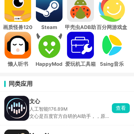
画质怪兽120
Steam
甲壳虫ADB助
百分网游戏盒
帧
手
子
懒人听书
HappyMod
爱玩机工具箱
5sing音乐
同类应用
文心
查看
人工智能
176.89M
文心是百度官方自研的AI助手，，原来
叫文心一言、文小言，平时查资料、写
文案、改稿子全都能用。基础功能完全
够用，想要高清画图、深度逻辑计算就