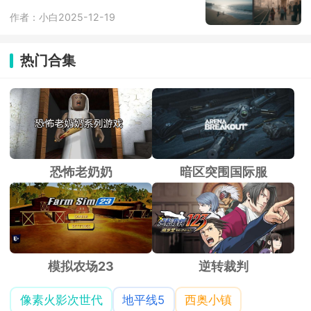
作者：小白
2025-12-19
热门合集
恐怖老奶奶
暗区突围国际服
模拟农场23
逆转裁判
像素火影次世代
地平线5
西奥小镇