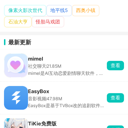
像素火影次世代
地平线5
西奥小镇
石油大亨
怪胎马戏团
最新更新
mimel
查看
社交聊天
21.85M
mimel是AI互动恋爱剧情聊天软件，角
色库分类齐全，包含忠犬、傲娇、病
娇、校园学长、偶像、异世界角色等，
点开就能一对一私聊。也可以自定义创
EasyBox
建专属AI，从零打造专属虚拟伴侣，所
查看
音影视频
47.98M
有互动剧情全由你掌控。
EasyBox是基于TVBox改的追剧软件，
能看全网电影、电视剧、动漫，主流平
台独播的都有。可以手动加订阅源，换
线路超方便，高清蓝光随便看，还能投
TiKie免费版
屏、离线下载。找剧快、更新及时，追