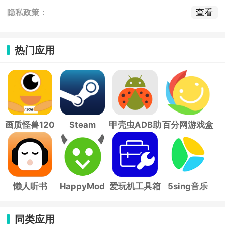
查看
隐私政策：
热门应用
画质怪兽120
Steam
甲壳虫ADB助
百分网游戏盒
帧
手
子
懒人听书
HappyMod
爱玩机工具箱
5sing音乐
同类应用