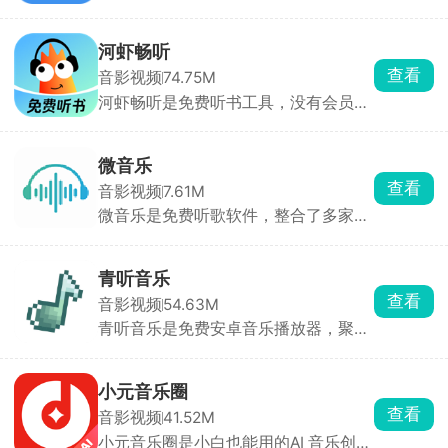
能看全网电影、电视剧、动漫，主流平
音质任选，还能一键搬外部歌单。想找
台独播的都有。可以手动加订阅源，换
歌、下无损、做铃声，用它基本“一步
线路超方便，高清蓝光随便看，还能投
到位”。
河虾畅听
屏、离线下载。找剧快、更新及时，追
查看
音影视频
74.75M
剧党必备。
河虾畅听是免费听书工具，没有会员充
值、不用花钱解锁章节。玄幻都市爽
文、言情小说、相声评书、经典读物全
都能随便听。还能听书、签到做任务攒
微音乐
现金红包，小额就能提现。开车、通
查看
音影视频
7.61M
勤、睡前闭眼听书两不误。
微音乐是免费听歌软件，整合了多家音
乐资源，别的软件要付费或者下架的歌
大多能搜到，无损音质还能免费下载存
手机。自带榜单和智能推荐，不愁找不
青听音乐
到新歌。可以自建歌单，也能导入别处
查看
音影视频
54.63M
歌单，日常通勤、睡前听歌用它很合
青听音乐是免费安卓音乐播放器，聚合
适。
多平台音源，支持无损音质下载，满足
发烧友需求。用户需在设置中导入音源
配置以激活在线功能，支持定时关闭与
小元音乐圈
多种音效调节，是追求纯净听歌体验用
查看
音影视频
41.52M
户的实用工具。
小元音乐圈是小白也能用的AI 音乐创作