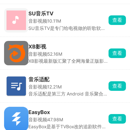
SU音乐TV
查看
音影视频
10.11M
SU音乐TV是专门给电视做的听歌软
件，就是手机SU音乐的TV适配版本，
不用开会员、没有乱七八糟广告。曲库
特别全，各大平台热门单曲、怀旧老
XB影视
歌、抖音热歌、DJ、影视原声、小众冷
查看
音影视频
52.16M
门曲基本都能搜到，字大按钮清晰，不
XB影视最新版汇聚了全网海量正版影视
用费劲点来点去。歌词全屏展示，在家
资源，包含热门电影、热播剧集，热膜
还能简单当 K 歌伴奏用。
综艺以及电视直播节目等等，提供多样
化的播放源，全方位满足用户的观影需
音乐适配
求。可以根据自己的喜好使用强大的搜
查看
音影视频
12.21M
索功能快速找到想看的影片，超清、蓝
音乐适配是第三方 Android 音乐聚合播
光画质自定义跳绳，全程无广，非常的
放器，主打“免登录、无广告、全网
纯净，影片库还会定期更新，第一手掌
搜、无损下”。装上它，相当于把网
握最新的观影资源。
易/QQ/酷狗等平台的曲库搬到一部手机
EasyBox
里，而且全程不花钱。桌面歌词、锁屏
查看
音影视频
47.98M
播放、定时关闭、均衡器、MV 在线
EasyBox是基于TVBox改的追剧软件，
看、本地音乐补歌词等全部自带。四档