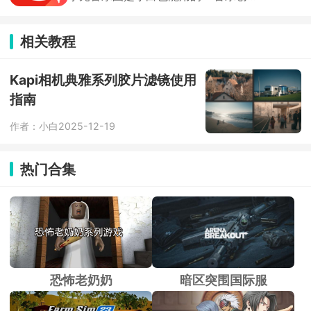
软件，不用懂乐理，AI 就能自动生成完
整歌曲。支持灵感写歌、歌词谱曲、爆
款模仿、深度定制。写完可一键发行到
相关教程
QQ 音乐、网易云等平台，靠播放量赚
版权分成。
Kapi相机典雅系列胶片滤镜使用
指南
作者：小白
2025-12-19
热门合集
恐怖老奶奶
暗区突围国际服