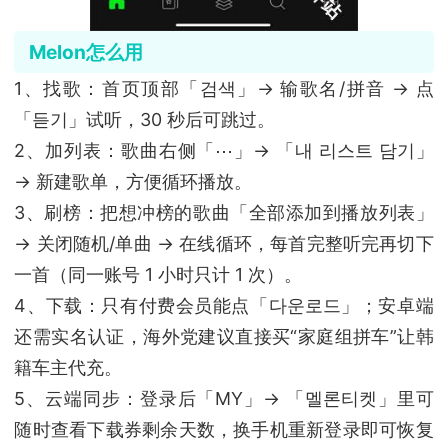
Melon怎么用
1、找歌：首页顶部「검색」→ 输歌名/拼音 → 点
「듣기」试听，30 秒后可跳过。
2、加列表：歌曲右侧「⋯」→ 「내 리스트 담기」
→ 新建歌单，方便循环播放。
3、刷榜：把想冲榜的歌曲「全部添加到播放列表」
→ 关闭随机/单曲 → 在线循环，每首完整听完再切下
一首（同一账号 1 小时只计 1 次）。
4、下载：只有付费会员能点「다운로드」；安卓端
还需实名认证，海外党建议直接买“家庭组拼车”让韩
籍车主代充。
5、云端同步：登录后「MY」→ 「멜론티켓」里可
随时查看下载券剩余天数，换手机重新登录即可恢复