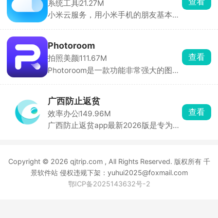
查看
系统工具
21.27M
社保待遇时的方便与安全。
小米云服务，用小米手机的朋友基本都
绕不开这个官方云工具，给手机所有重
要资料做云端备份、多手机同步，换
机、丢手机、误删文件全都能兜底。手
Photoroom
机本地照片嫌占空间，直接开云相册，
查看
拍照美颜
111.67M
想保存原图随时下载。换新款小米手机
Photoroom是一款功能非常强大的图片
直接登录同一个小米账号，开启云恢
编辑工具，可通过一键拍摄或者上传图
复，以前的布局、聊天记录、照片一键
片的方式对你的图片进行全面的处理，
全部复原，不用一个个手动复制粘贴，
编辑出你想要的图片。软件内具备非常
省超多时间。
广西防止返贫
全面的功能，可对图片进行拼接、抠
查看
效率办公
149.96M
图、调滤镜、加字体等等，让自己的照
广西防止返贫app最新2026版是专为广
片变得更加的完美。
西地区贫困户打造的返贫监控软件，实
时查询贫困户信息，及时了解到他们的
需求，线下走访，在线登记管理。在广
Copyright © 2026 qjtrip.com , All Rights Reserved. 版权所有 千
西防止返贫app上可以第一时间及时了
解到最新的帮付政策，以便线下快速的
景软件站 侵权违规下架：yuhui2025@foxmail.com
开展脱贫工作。
鄂ICP备2025143632号-2