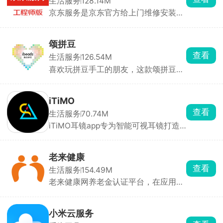
生活服务
128.14M
感。除此以外，软件内还提供了准星工
京东服务是京东官方给上门维修安装师
具、bmi计算机、电子沐浴等功能，软
傅用的工作App，师傅用它接单、预
件无毒无广，安全使用。
约、打卡、完工、收款，全程手机操
作，还有人脸识别和定位防作弊。能推
颂拼豆
广延保拿提成，还能在线培训考试，是
查看
生活服务
126.54M
京东上门服务的专用工具。
喜欢玩拼豆手工的朋友，这款颂拼豆绝
对是刚需工具，相册上传照片一键转换
成带网格的拼豆图纸。自动匹配拼豆标
准色号，直接算出每种颜色豆子要用多
iTiMO
少颗。手里豆子颜色不够能直接合并相
查看
生活服务
70.74M
近色彩、一键替换缺的色号，还能开启
iTiMO耳镜app专为智能可视耳镜打造
颜色高亮模式，做手工的时候对应格子
的专业连接与实时成像工具，通过软件
找颜色一目了然。不光做拼豆能用，十
完成设备配对，即可在手机屏幕上实时
字绣、钻石画做像素底稿也能拿来用。
高清预览来自耳镜微型摄像头的画面。
老来健康
软件不仅能满足日常居家耳道清洁查看
查看
生活服务
154.49M
需求，更可便捷地用于耳鼻口等部位的
老来健康网养老金认证平台，在应用中
精细化检查。
绑定退休人员信息，通过刷脸认证，在
线审核非常的迅速，能够有效的提高养
老金申请效率，无需亲自前往社保机
小米云服务
构，在手机上就能领取养老金，在享受