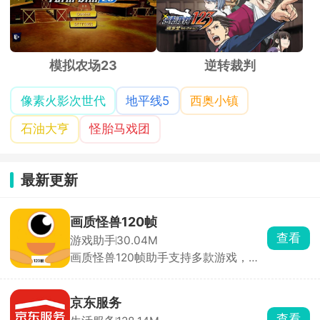
模拟农场23
逆转裁判
像素火影次世代
地平线5
西奥小镇
石油大亨
怪胎马戏团
最新更新
画质怪兽120帧
查看
游戏助手
30.04M
画质怪兽120帧助手支持多款游戏，一
键更改超清惊人画质，30帧、60帧，
120帧乃至144帧，不同的画面帧率随
意调整，找到最适合自己的游戏画面，
京东服务
提高极致的游戏体验，享受超清的爽
查看