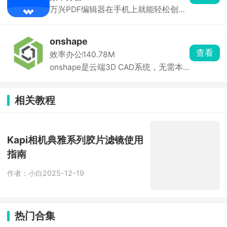
交互终端，小段代码立刻测试。
万兴PDF编辑器在手机上就能轻松创
建、管理和转换PDF文件，支持ocr识
字，可以批量处理多个pdf文件，提高
工作效率。万兴PDF软件兼容性很强，
onshape
几乎支持所有关于pdf的功能，在手机
查看
效率办公
140.78M
上分类管理pdf文件，为办公提供更多
onshape是云端3D CAD系统，无需本
的便捷。
地安装，全程联网即可操作。支持草
图、拉伸、装配、钣金等专业功能，可
导出 STL、STEP 等格式用于 3D 打印
相关教程
和工程交流。操作手势简洁，免费版即
可满足基础建模需求。
Kapi相机典雅系列胶片滤镜使用
指南
作者：小白
2025-12-19
热门合集