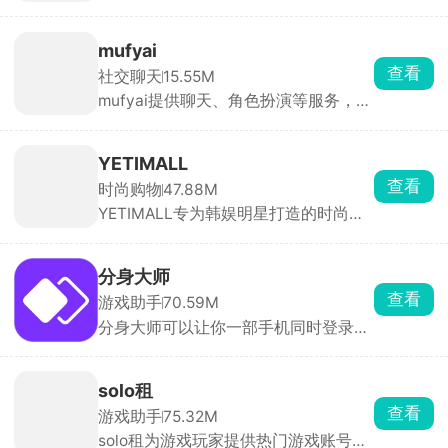
浸式追剧体验。平台汇集全网海量精彩
短剧，热播剧集全覆盖，内容丰富、选
择繁多。剧集资源每日稳定更新，实时
mufyai
上线热门新剧，紧跟追剧热点。平台涵
查看
社交聊天
15.55M
盖多元题材，风格品类十分齐全，轻松
mufyai提供聊天、角色扮演等服务，在
满足各类观影需求。
此软件中能够与众多的二次元角色进行
对话，每天登录签到即可领取猫粮，猫
粮，猫罐头，鱼缸都是等价货币，可以
YETIMALL
用于创建角色和剧本等，在mufyai中你
查看
时尚购物
47.88M
就是主角，人人都是创作者，构筑出了
YETIMALL专为韩娱明星打造的时尚周
一个完全沉浸式的虚拟交互天地，与众
边购物软件，涵盖了时尚服饰、明星签
多的角色互动，获得不同的情感反馈。
名照、专辑以及应援棒等等，官方正版
周边产品，全平台有保障，商品类别分
分身大师
类详细，能够购买到心仪的物品，多件
查看
游戏助手
70.59M
商品一起购买还有优惠哟，更有独特的
分身大师可以让你一部手机同时登录多
签名礼物免费送，一键下单，48小时内
个账号，几乎所有应用都能双开甚至多
立马配送，享受安全的在线购物体验。
开，工作生活互不干扰，游戏大小号同
时在线。分身运行稳定，消息接收及
solo租
时，官方强调比市面上其他双开软件更
查看
游戏助手
75.32M
安全。
solo租为游戏玩家提供热门游戏账号的