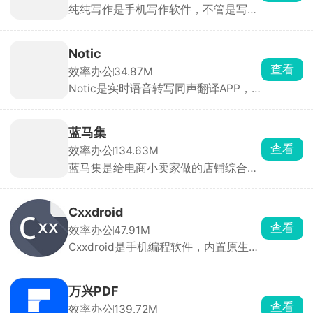
纯纯写作是手机写作软件，不管是写长
铺页面。平台自带满减、优惠券、特价
篇小说、随笔日记、工作文案、灵感碎
活动模板，一键就能报名，还能蹭淘
碎念都合适，全程实时自动存稿，还有
宝、支付宝、高德地图三个大流量入口
版本回溯功能，整篇文字删掉、手机突
的客源，新店经常有免佣金、流量扶持
Notic
然关机重启，打开历史记录就能复原全
的福利。
查看
效率办公
34.87M
部内容，还有废纸篓留存删除文稿。纯
Notic是实时语音转写同声翻译APP，
净无广告写作环境，是稳当靠谱的码字
超低延迟、高识别准确率，适合开会、
记事本。
留学生上课。能分清多个人说话的内
容，中英混讲也能识别，AI直接给谈话
蓝马集
精简总结，不用手动整理记录，并且本
查看
效率办公
134.63M
地处理录音不上传，隐私性很好，文稿
蓝马集是给电商小卖家做的店铺综合管
可以直接导出保存。有免费试用时长，
理工具，抖音、拼多多、淘宝、京东好
长期使用需要开通会员。
几个店铺，不用来回切后台，一个 APP
就能统一打理。可以直接从 1688 扒取
Cxxdroid
货源详情，批量上架铺货，一键改售
查看
效率办公
47.91M
价、运费。手机电脑消息互通，出门也
Cxxdroid是手机编程软件，内置原生编
能回复买家消息。
译器，不靠网络，离线照样跑代码。能
一键下载各类开发库，除了基础程序，
还可以尝试写简单图形项目。想要扩展
万兴PDF
功能直接一键安装各类代码库，还自带
查看
效率办公
139.72M