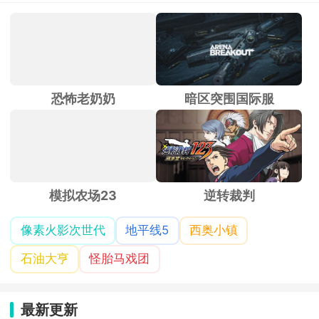
恐怖老奶奶
暗区突围国际服
模拟农场23
逆转裁判
像素火影次世代
地平线5
西奥小镇
石油大亨
怪胎马戏团
最新更新