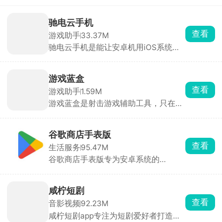
驰电云手机
查看
游戏助手
33.37M
驰电云手机是能让安卓机用iOS系统的
云手机软件，能玩 iOS专属手游，支持
24 小时挂机、自动刷本、多开账号，
本地手机不耗电、不发热、不耗流量。
游戏蓝盒
配置可选，新用户1元就能试。适合想
查看
游戏助手
1.59M
跨系统玩游戏、需要长时间挂机或多开
游戏蓝盒是射击游戏辅助工具，只在屏
养号的人。
幕上叠准星和辅助线，安全不封号。有
十字、圆环等多种准星，颜色、大小、
透明度随便调。还有横竖斜线、圆圈辅
谷歌商店手表版
助定位，外加倒计时器记技能CD。
查看
生活服务
95.47M
谷歌商店手表版专为安卓系统的
wearos打造，搭配着谷歌三件套使用
可以下载到海外热门且经典的应用和游
戏，安装到手表上。丰富的游戏、软件
咸柠短剧
和小工具资源，满足用户的各种生活和
查看
音影视频
92.23M
娱乐需求，绝佳的应用免费下载体验。
咸柠短剧app专注为短剧爱好者打造沉