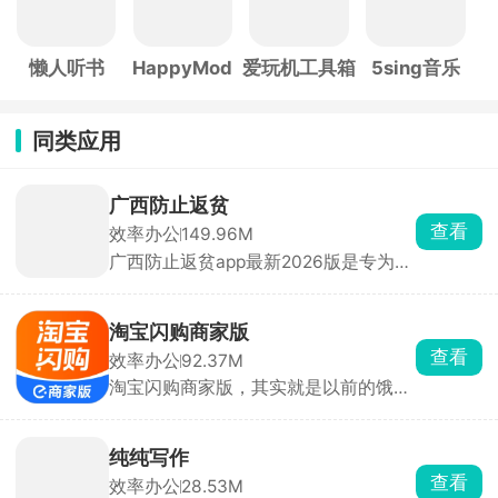
懒人听书
HappyMod
爱玩机工具箱
5sing音乐
同类应用
广西防止返贫
查看
效率办公
149.96M
广西防止返贫app最新2026版是专为广
西地区贫困户打造的返贫监控软件，实
时查询贫困户信息，及时了解到他们的
需求，线下走访，在线登记管理。在广
淘宝闪购商家版
西防止返贫app上可以第一时间及时了
查看
效率办公
92.37M
解到最新的帮付政策，以便线下快速的
淘宝闪购商家版，其实就是以前的饿了
开展脱贫工作。
么商家版。开餐饮店、便利店、水果
店、药店做同城半小时即时外卖的老
板，可以用它打理线上店铺。货品上
纯纯写作
架、改价格、改库存、开关门店营业全
查看
效率办公
28.53M
都手机随手搞定，也能自己装修线上店