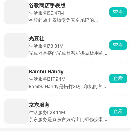
风格就能生成全屋效果图，还能随便换
谷歌商店手表版
家具、改颜色。看到好看的家具图片，
查看
生活服务
95.47M
上传就能找同款、直接用到自己方案
谷歌商店手表版专为安卓系统的
里。也有很多装修案例能直接抄作业，
wearos打造，搭配着谷歌三件套使用
不想花大价钱请设计师。
可以下载到海外热门且经典的应用和游
戏，安装到手表上。丰富的游戏、软件
光豆社
和小工具资源，满足用户的各种生活和
查看
生活服务
73.81M
娱乐需求，绝佳的应用免费下载体验。
光豆社是搭配光豆社智能拼豆板用的配
套APP，网上看中的拼豆图纸，直接复
制链接粘贴解析，或者直接上传照片截
图，软件一键转成拼豆图纸。选好颜色
Bambu Handy
之后，拼豆板对应位置直接亮灯，照着
查看
生活服务
217.94M
亮光放豆子就行，不用对照图纸一点点
Bambu Handy是拓竹3D打印机的官方
数行列，复杂多色大图制作速度直接翻
遥控器，看中模型后点一键打印，APP
倍，长时间做手工也不容易眼花颈椎
自动切片并下发任务，无需手动导
疼。
STL。打印结束后自动生成15s缩时短
京东服务
片，可直接保存到相册。同一账号可绑
查看
生活服务
128.14M
定多台打印机，实时查看剩余耗材、打
京东服务是京东官方给上门维修安装师
印进度。打印完成、耗材耗尽、温度异
傅用的工作App，师傅用它接单、预
常均通过系统通知，新手也能轻松玩转
约、打卡、完工、收款，全程手机操
3D打印机。