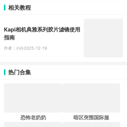
作，还有人脸识别和定位防作弊。能推
相关教程
广延保拿提成，还能在线培训考试，是
京东上门服务的专用工具。
Kapi相机典雅系列胶片滤镜使用
指南
作者：小白
2025-12-19
热门合集
恐怖老奶奶
暗区突围国际服