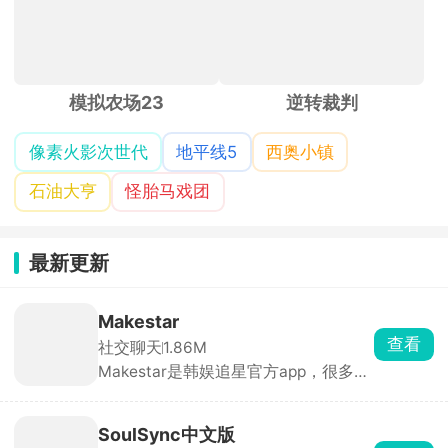
模拟农场23
逆转裁判
像素火影次世代
地平线5
西奥小镇
石油大亨
怪胎马戏团
最新更新
Makestar
查看
社交聊天
1.86M
Makestar是韩娱追星官方app，很多团
回归会在Makestar开专属预售，下单
会送平台独家特典小卡、明信片、相框
这些赠品。除了正规专辑，还有演唱会
SoulSync中文版
周边、季节周边、立牌、杂志周边全部