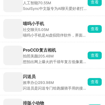
查看
人工智能
70.55M
是正版官方货源，不用担心买到假货。
SoulSync中文版专为AI聊天爱好者打
每次消费积攒积分，能兑换限定周边、
造，中文界面，操作简便。你可以根据
抽奖资格。
自己喜欢的性格特点，从丰富的AI角色
库中挑选或自创专属虚拟恋人，设定其
喵呜小手机
性格、背景故事与对话风格。
查看
社交聊天
5.05M
SoulSync还有记忆增强功能，AI会记住
喵呜小手机是AI虚拟陪伴软件，界面是
你们的对话历史和重要信息，无论是日
软萌黑猫主题锁屏，解锁之后就像打开
常闲聊还是深度交流，都能保持连贯与
一台专属私人手机，用来和 AI 角色谈
默契。
心、沉浸式角色扮演特别合适。首页除
ProCCD复古相机
了 AI 聊天入口，还有喝水打卡、备忘
查看
拍照美颜
205.48M
录、纪念日提醒这些小工具，日常细碎
想拍出网上爆火的千禧年复古低像素照
小事都能随手记录，24小时随时可以找
片，用这款相机APP就能一键复刻。内
AI 搭话。
置十多款经典机型滤镜，不用后期调色
直出成片。不光是直接拍照，手机相册
闪送员
里的旧照片、视频也能导进去套复古滤
查看
效率办公
293.98M
镜，还能手动微调。A620专门拍人
闪送员是闪送专门给跑腿骑手用的接单
像，闪光灯一开就是冷白皮奶油肌自
软件，鲜花、蛋糕、文件、钥匙、生
拍。IXUS95是暖黄日落颗粒感，街
鲜、代买代购啥单子都有，贵重件、易
头、夜景拍照超有年代感。U300清冷
碎件订单单价普遍比普通外卖高不少。
蓝调，拍海边、日系风景绝配。还有
排版小动物