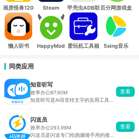
画质怪兽120
Steam
甲壳虫ADB助
百分网游戏盒
帧
手
子
懒人听书
HappyMod
爱玩机工具箱
5sing音乐
同类应用
知音听写
查看
效率办公
97.90M
知音听写是AI语音转文字的实用工具，
开会、上课、采访懒得手写记录直接用
它，不用埋头狂记笔记，录音直接一键
变成通顺文稿。多人聊天还能自动分开
闪送员
标注说话人，谁讲的内容一目了然。一
查看
效率办公
293.98M
小时的录音，几分钟就能全部转成文
闪送员是闪送专门给跑腿骑手用的接单
字，还能一键智能梳理语句，把口头啰