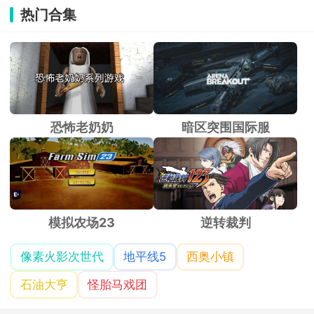
热门合集
恐怖老奶奶
暗区突围国际服
模拟农场23
逆转裁判
像素火影次世代
地平线5
西奥小镇
石油大亨
怪胎马戏团