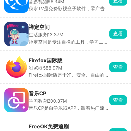
查看
音影视频
96.34M
肤全身效果，挑起来很直观。还能上传
秋水TV是免费影视盒子软件，零广告免
自制皮肤、模组、地图分享给其他玩
费追剧看电视。点播资源特别全，院线
家。
新电影、国产连续剧、海外剧集、综
艺、动漫、纪录片全都有，播放支持多
禅定空间
条线路切换，家里网络卡顿可以切换
查看
生活服务
13.37M
源，清晰度从标清到蓝光自由选。
禅定空间是专注自律的工具，学习工作
忍不住刷短视频，开启设定时长后，除
了打电话、相机，所有软件直接锁死打
不开，弹窗通知全部屏蔽，想刷抖音、
Firefox国际版
打游戏完全没机会。后台完整记录每日
查看
浏览器
588.97M
专注时长、玩手机时长、锁机次数，用
Firefox国际版是干净、安全、自由的浏
图表直观看见时间花在哪，方便复盘调
览器，默认拦截所有广告跟踪，无广告
整作息。还有强制懒人闹钟，必须起身
推送，界面清爽。支持隐私模式、阅读
完成小操作才能关掉闹钟，改善赖床。
器、跨设备同步，密码自动保存填充。
音乐CP
能装广告拦截等插件，自定义主题和布
查看
学习教育
200.87M
局。
音乐CP是自学乐器APP，跟着热门流行
歌练琴，边闯关边学会弹唱。整首歌会
拆成旋律、和弦、分解、扫弦四个阶段
循序渐进练，零基础也能稳步上手，不
FreeOK免费追剧
用硬啃枯燥乐理教材。全网热门流行曲