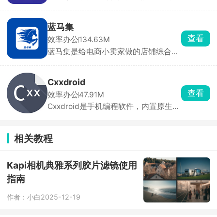
超低延迟、高识别准确率，适合开会、
记事本。
留学生上课。能分清多个人说话的内
容，中英混讲也能识别，AI直接给谈话
蓝马集
精简总结，不用手动整理记录，并且本
查看
效率办公
134.63M
地处理录音不上传，隐私性很好，文稿
蓝马集是给电商小卖家做的店铺综合管
可以直接导出保存。有免费试用时长，
理工具，抖音、拼多多、淘宝、京东好
长期使用需要开通会员。
几个店铺，不用来回切后台，一个 APP
就能统一打理。可以直接从 1688 扒取
Cxxdroid
货源详情，批量上架铺货，一键改售
查看
效率办公
47.91M
价、运费。手机电脑消息互通，出门也
Cxxdroid是手机编程软件，内置原生编
能回复买家消息。
译器，不靠网络，离线照样跑代码。能
一键下载各类开发库，除了基础程序，
还可以尝试写简单图形项目。想要扩展
相关教程
功能直接一键安装各类代码库，还自带
交互终端，小段代码立刻测试。
Kapi相机典雅系列胶片滤镜使用
指南
作者：小白
2025-12-19