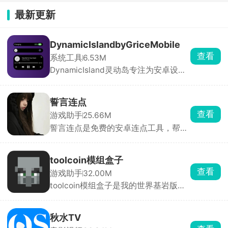
最新更新
DynamicIslandbyGriceMobile
查看
系统工具
6.53M
DynamicIsland灵动岛专注为安卓设备
带来媲美iOS系统的灵动岛交互与视觉
体验。软件支持全局高度自定义，从灵
动岛的尺寸、位置、圆角、透明度，到
誓言连点
组件样式、通知动效、配色主题、交互
查看
游戏助手
25.66M
逻辑均可自由调节，用户可根据机型与
誓言连点是免费的安卓连点工具，帮你
审美打造独一无二的桌面形态。
自动点屏幕、解放双手。打开后只要开
启无障碍和悬浮窗权限就能用，还能录
制一整套手势循环回放。参数可以自由
toolcoin模组盒子
调整，间隔能设到毫秒，还带随机偏移
查看
游戏助手
32.00M
和抖动，更像真人操作，不容易被检
toolcoin模组盒子是我的世界基岩版模
测。
组资源工具箱，模组分好类，软件会自
动检测你的游戏版本，避开版本冲突导
致闪退，点一下直接导入游戏。换装、
秋水TV
改画面质感直接套用，还能提前预览皮