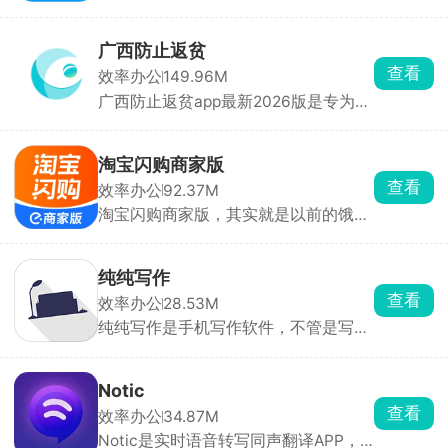
软件，鲜花、蛋糕、文件、钥匙、生
嗦的语气词删掉，排版变得工整，省去
鲜、代买代购啥单子都有，贵重件、易
手动改稿子的功夫。
碎件订单单价普遍比普通外卖高不少。
广西防止返贫
时间完全自己说了算，想上线就打开听
查看
效率办公
149.96M
单，有事直接下线停工。每一笔订单的
广西防止返贫app最新2026版是专为广
配送距离、重物加价、小费、活动奖励
西地区贫困户打造的返贫监控软件，实
全部明明白白，跑完一单钱直接进账
时查询贫困户信息，及时了解到他们的
户，收支流水一目了然。
需求，线下走访，在线登记管理。在广
淘宝闪购商家版
西防止返贫app上可以第一时间及时了
查看
效率办公
92.37M
解到最新的帮付政策，以便线下快速的
淘宝闪购商家版，其实就是以前的饿了
开展脱贫工作。
么商家版。开餐饮店、便利店、水果
店、药店做同城半小时即时外卖的老
板，可以用它打理线上店铺。货品上
纯纯写作
架、改价格、改库存、开关门店营业全
查看
效率办公
28.53M
都手机随手搞定，也能自己装修线上店
纯纯写作是手机写作软件，不管是写长
铺页面。平台自带满减、优惠券、特价
篇小说、随笔日记、工作文案、灵感碎
活动模板，一键就能报名，还能蹭淘
碎念都合适，全程实时自动存稿，还有
宝、支付宝、高德地图三个大流量入口
版本回溯功能，整篇文字删掉、手机突
的客源，新店经常有免佣金、流量扶持
Notic
然关机重启，打开历史记录就能复原全
的福利。
查看
效率办公
34.87M
部内容，还有废纸篓留存删除文稿。纯
Notic是实时语音转写同声翻译APP，
净无广告写作环境，是稳当靠谱的码字