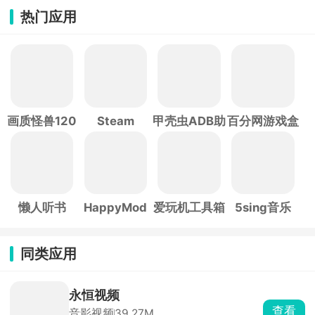
热门应用
画质怪兽120
Steam
甲壳虫ADB助
百分网游戏盒
帧
手
子
懒人听书
HappyMod
爱玩机工具箱
5sing音乐
同类应用
永恒视频
查看
音影视频
39.27M