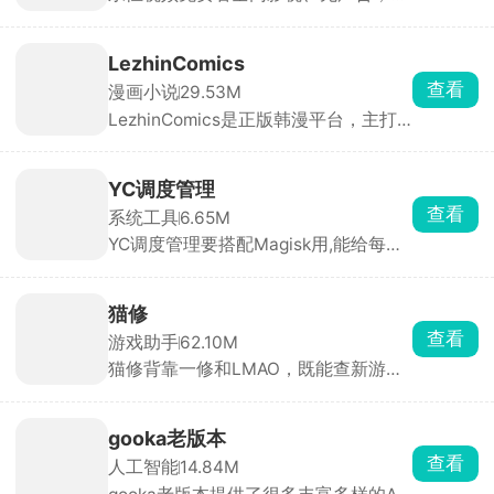
合全网电影、电视剧、综艺、动漫、海
外剧、纪录片，支持关键词、演员、导
演搜索，基本搜啥有啥，拥有一个app
LezhinComics
就能看遍全网影视。
查看
漫画小说
29.53M
LezhinComics是正版韩漫平台，主打
条漫，很多独家神作别的地方看不到，
每天都更新。新用户能免费看几章，后
面要充硬币按章付费。漫画都是高清
YC调度管理
的，能调阅读模式、夜间模式，还能离
查看
系统工具
6.65M
线下载。每日免费章节、限时折扣都
YC调度管理要搭配Magisk用,能给每个
有，适合喜欢韩漫的漫迷。
App单独设省电、均衡、性能、极速，
玩游戏开极速能更稳帧，日常用省电模
式更耐用。还能设置屏幕刷新率，高刷
猫修
更流畅。能看CPU温度、帧率，一键清
查看
游戏助手
62.10M
后台，解决手机越用越卡、玩游戏掉帧
猫修背靠一修和LMAO，既能查新游资
的问题。
讯、绑 Steam 管理游戏库、通关攻
略，又能下载海外游戏汉化补丁。自带
玩家社区，能分享存档、找队友，发帖
gooka老版本
攒积分还能抽游戏 KEY。日常找汉化、
查看
人工智能
14.84M
查攻略、微调单机用它很方便。