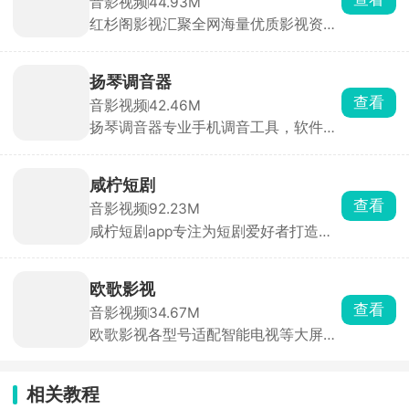
音影视频
44.93M
开悬浮窗一键出声，支持延时播放、循
红杉阁影视汇聚全网海量优质影视资
环播放。
源，全面覆盖热门电视剧、院线电影、
海内外动漫、爆款综艺、高分纪录片与
精品短剧等全品类内容，充分满足不同
扬琴调音器
用户的观影喜好与观看需求。红杉阁影
查看
音影视频
42.46M
视内置流畅稳定的播放引擎，观影过程
扬琴调音器专业手机调音工具，软件融
顺滑不卡顿，带来沉浸式影院级观看体
合调音器、节拍器两大功能，搭载听音
验。
训练、自动调音、节拍击打、击鼓边模
拟以及扬琴技法教学等丰富内容，一站
咸柠短剧
式解决音准校准、节奏练习、技法学习
查看
音影视频
92.23M
等问题，陪伴大家轻松练琴，玩转扬
咸柠短剧app专注为短剧爱好者打造沉
琴。
浸式追剧体验。平台汇集全网海量精彩
短剧，热播剧集全覆盖，内容丰富、选
择繁多。剧集资源每日稳定更新，实时
欧歌影视
上线热门新剧，紧跟追剧热点。平台涵
查看
音影视频
34.67M
盖多元题材，风格品类十分齐全，轻松
欧歌影视各型号适配智能电视等大屏设
满足各类观影需求。
备，拥有海量影视资源，电影、剧集、
动漫、综艺种类齐全，片源丰富且更新
迅速。支持高清播放与精准搜索，智能
相关教程
推荐功能可依据观看历史推送个性化内