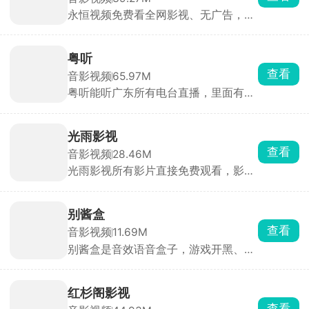
永恒视频免费看全网影视、无广告，聚
合全网电影、电视剧、综艺、动漫、海
外剧、纪录片，支持关键词、演员、导
演搜索，基本搜啥有啥，拥有一个app
粤听
就能看遍全网影视。
查看
音影视频
65.97M
粤听能听广东所有电台直播，里面有海
量粤语讲古、广播剧、粤曲和本地新
闻，全是地道粤语。主播会开视频直
播，能互动。还有AI写歌、AI主播，玩
光雨影视
起来很新鲜。随时听正宗粤语、了解广
查看
音影视频
28.46M
东事。
光雨影视所有影片直接免费观看，影视
资源类型丰富，院线新电影、海内外长
短剧集、动漫综艺一应俱全，上新紧跟
热播进度。播放体验完善，可自由切换
别酱盒
片源线路，多档画质随心选，支持播放
查看
音影视频
11.69M
倍速、弹幕。还支持一键投屏到大屏，
别酱盒是音效语音盒子，游戏开黑、社
界面清爽，平常追剧十分实用。
交聊天整活配音都能用。软件收录海量
素材，分网络热梗、动漫台词、搞笑音
效、手游专属语音。悬浮窗快捷播放，
红杉阁影视
挂后台后玩游戏、微信QQ聊天时，点
查看