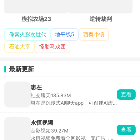
模拟农场23
逆转裁判
像素火影次世代
地平线5
西奥小镇
石油大亨
怪胎马戏团
最新更新
崽在
查看
社交聊天
135.83M
崽在是沉浸式AI聊天app，可创建AI虚
拟角色，在古风、都市、校园、恋爱等
剧情里沉浸式聊天，对话还能分支、改
结局。不满意就能随时调整，从人设到
永恒视频
声音全都是可控的，专属感强。
查看
音影视频
39.27M
永恒视频免费看全网影视、无广告，聚