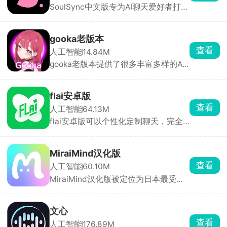
SoulSync中文版专为AI聊天爱好者打
独一无二的AI角色，打造专属虚拟伴
造，中文界面，操作简便。你可以根据
侣。
自己喜欢的性格特点，从丰富的AI角色
库中挑选或自创专属虚拟恋人，设定其
gooka老版本
性格、背景故事与对话风格。
查看
人工智能
14.84M
SoulSync还有记忆增强功能，AI会记住
gooka老版本提供了很多丰富多样的AI
你们的对话历史和重要信息，无论是日
角色，不同性格应有尽有，用户还可自
常闲聊还是深度交流，都能保持连贯与
定义创建专属角色。每个角色模板内置
默契。
独特背景与主线故事，扮演不同主角与
flai安卓版
AI展开对话，随机互动解锁精彩情节，
查看
人工智能
64.13M
剧情自由发展无任何限制。AI伙伴还会
flai安卓版可以个性化定制聊天，完全
记录聊天习惯，打造越来越贴合你的互
免费，支持中文。你可以自由设定角色
动体验。
的身份、性格、外观与背景故事，搭配
丰富模板库，快速生成专属虚拟形象。
MiraiMind汉化版
除了私人定制，软件也提供已经设定好
查看
人工智能
60.10M
的角色，支持按热度、更新时间、发声
MiraiMind汉化版被定位为日本最受欢
类型等维度筛选，也能通过关键词或
迎的御宅文化产品之一，面向二次元爱
tag快速搜索。
好者。软件以AI智能引擎为核心，拥有
多种不同性格的AI角色可供自由选择，
文心
无论高冷、热情还是温柔，每一位都拥
查看
人工智能
176.89M