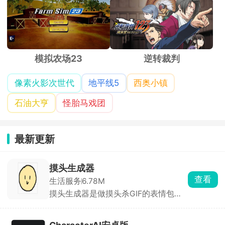
模拟农场23
逆转裁判
像素火影次世代
地平线5
西奥小镇
石油大亨
怪胎马戏团
最新更新
摸头生成器
查看
生活服务
6.78M
摸头生成器是做摸头杀GIF的表情包制
作工具，上传图片，自动生成小手摸头
的动图，能调摸头速度、大小。除了摸
头，还有眨眼、吐舌、捏脸等动图模