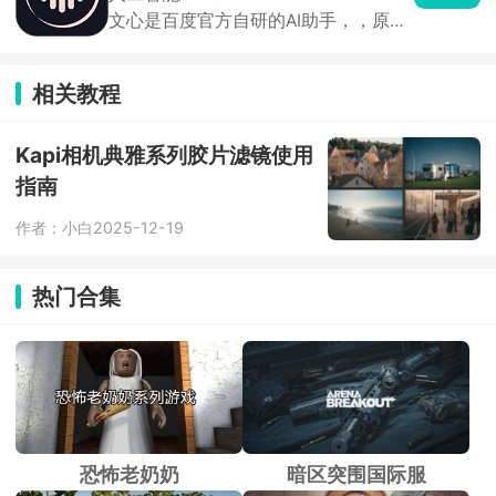
有独立的背景故事与独特人格。玩家还
文心是百度官方自研的AI助手，，原来
可亲手创造专属虚拟角色，自由设定外
叫文心一言、文小言，平时查资料、写
貌与性格，让TA成为只属于你的恋人或
文案、改稿子全都能用。基础功能完全
伙伴。
够用，想要高清画图、深度逻辑计算就
相关教程
开会员包月，适合国内使用习惯，学习
工作日常打杂都很实用。
Kapi相机典雅系列胶片滤镜使用
指南
作者：小白
2025-12-19
热门合集
恐怖老奶奶
暗区突围国际服