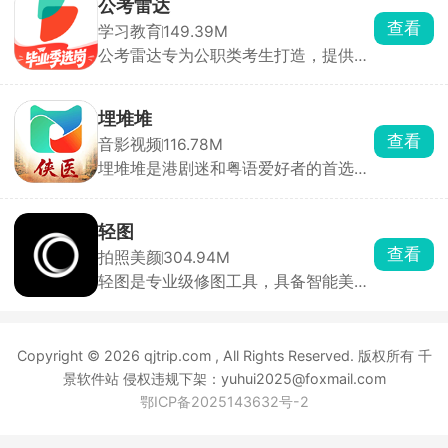
公考雷达
方宣传是正版资源，数量非常大，完全
查看
学习教育
149.39M
不存在剧荒。
公考雷达专为公职类考生打造，提供及
时、精准、全面的招考资讯及高效的职
位匹配服务。公告及职位数据全部来源
政府和官网，真实可靠。实时捕捉和发
埋堆堆
布全国公考资讯，通过订阅提醒服务，
查看
音影视频
116.78M
及时推荐专属好职位。智能职位匹配功
埋堆堆是港剧迷和粤语爱好者的首选应
能根据个人简历高效匹配适合的好职
用。作为TVB内地官方授权平台，所有
位，排查冗余，提升选职效率。用户可
内容均获正版授权，资源更新及时且全
查看职位竞争力，随时了解职位报考动
面。提供全粤语直播频道，包括翡翠台
态，包括报名人数、分数线查询等，帮
轻图
综艺、新闻直播等，同步更新TVB最新
助用户理性择优选岗。
查看
拍照美颜
304.94M
节目。拥有全网海量正版独播粤语剧
轻图是专业级修图工具，具备智能美
集，新剧老剧一网打尽。会员可享受热
颜、手动细节调整，以及曲线、HSL、
门剧集抢先看、经典珍藏任性看、4K高
色调分离等专业功能，满足各种修图需
清极致看等福利，还有独有缓存功能和
求。内置海量风格各异的滤镜，不仅能
定制化首页。
Copyright © 2026 qjtrip.com , All Rights Reserved. 版权所有 千
让照片风格瞬间提升，还能保留照片原
有的细节和质感。除了滤镜外，还提供
景软件站 侵权违规下架：yuhui2025@foxmail.com
全网流行的美妆调色，用户可以一键应
鄂ICP备2025143632号-2
用，轻松修出红人同款效果。还能记录
修图参数，创建配方随时套用。