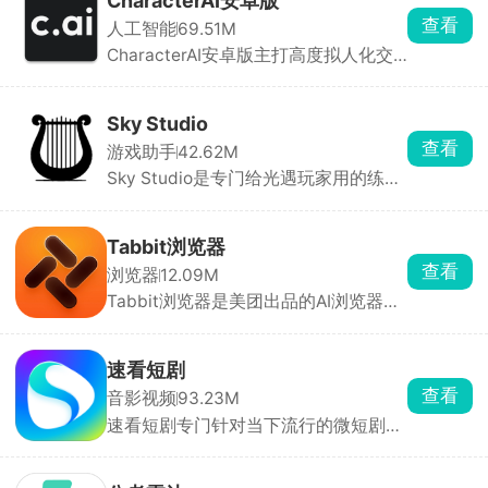
CharacterAI安卓版
板，做好的图能存成GIF，一键分享到
查看
人工智能
69.51M
微信QQ。
CharacterAI安卓版主打高度拟人化交
互与沉浸式角色扮演。你可以和动漫角
色、历史人物、虚构角色甚至自定义AI
实时对话，它们能听懂你的语音、记住
Sky Studio
你的喜好，聊起来像老朋友一样自然。
查看
游戏助手
42.62M
平台也支持用户自定义角色，打造你的
Sky Studio是专门给光遇玩家用的练琴
专属智能体。
工具，可以在手机上模拟游戏里的乐器
演奏。还能导入导出琴谱，方便分享和
保存。界面简洁操作直观，不管是新手
Tabbit浏览器
跟练还是大佬编曲都适用，是光遇弹琴
查看
浏览器
12.09M
玩家必备的辅助工具，能大幅提升练琴
Tabbit浏览器是美团出品的AI浏览器，
效率和编曲体验。
内置多款大模型免费切换，文件直接喂
给 AI，省复制粘贴。能自动执行查数
据、填表单、做报表等复杂任务。适合
速看短剧
重度查资料、写文案、做数据的人，换
查看
音影视频
93.23M
浏览器成本极低。
速看短剧专门针对当下流行的微短剧市
场，逆袭、复仇、甜宠、霸总等题材全
覆盖，每集大概就十分钟左右，利用碎
片化时间就能快速看完一整部短剧。官