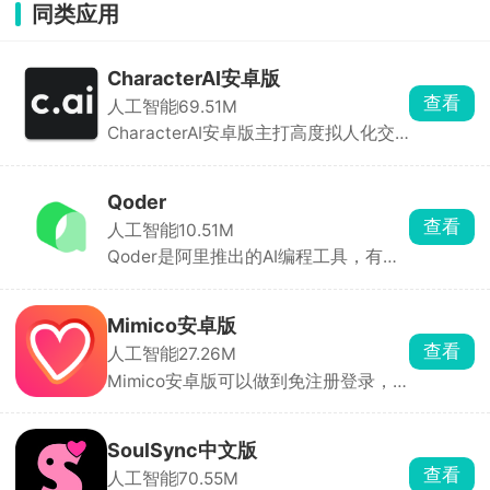
同类应用
CharacterAI安卓版
查看
人工智能
69.51M
CharacterAI安卓版主打高度拟人化交
互与沉浸式角色扮演。你可以和动漫角
色、历史人物、虚构角色甚至自定义AI
实时对话，它们能听懂你的语音、记住
Qoder
你的喜好，聊起来像老朋友一样自然。
查看
人工智能
10.51M
平台也支持用户自定义角色，打造你的
Qoder是阿里推出的AI编程工具，有电
专属智能体。
脑端和手机App，手机端主要用来远程
看进度、审批 AI 操作、随时加指令。
复杂任务可交给 AI 自主跑，中途要你
Mimico安卓版
确认关键步骤。哪个在跑、等审批、已
查看
人工智能
27.26M
完成，一目了然。
Mimico安卓版可以做到免注册登录，
打开即聊，无需任何门槛。软件分为发
现、聊天、我的三大模块，在发现页
面，你可以浏览其他用户创建的虚拟形
SoulSync中文版
象，按性别筛选，找到心仪的角色直接
查看
人工智能
70.55M
开聊。不满意也没关系，自己动手创建