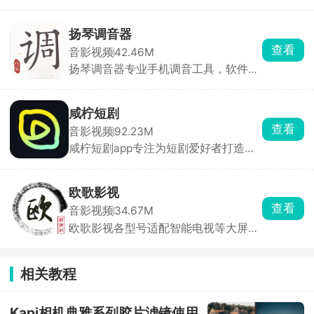
源，全面覆盖热门电视剧、院线电影、
海内外动漫、爆款综艺、高分纪录片与
精品短剧等全品类内容，充分满足不同
扬琴调音器
用户的观影喜好与观看需求。红杉阁影
查看
音影视频
42.46M
视内置流畅稳定的播放引擎，观影过程
扬琴调音器专业手机调音工具，软件融
顺滑不卡顿，带来沉浸式影院级观看体
合调音器、节拍器两大功能，搭载听音
验。
训练、自动调音、节拍击打、击鼓边模
拟以及扬琴技法教学等丰富内容，一站
咸柠短剧
式解决音准校准、节奏练习、技法学习
查看
音影视频
92.23M
等问题，陪伴大家轻松练琴，玩转扬
咸柠短剧app专注为短剧爱好者打造沉
琴。
浸式追剧体验。平台汇集全网海量精彩
短剧，热播剧集全覆盖，内容丰富、选
择繁多。剧集资源每日稳定更新，实时
欧歌影视
上线热门新剧，紧跟追剧热点。平台涵
查看
音影视频
34.67M
盖多元题材，风格品类十分齐全，轻松
欧歌影视各型号适配智能电视等大屏设
满足各类观影需求。
备，拥有海量影视资源，电影、剧集、
动漫、综艺种类齐全，片源丰富且更新
迅速。支持高清播放与精准搜索，智能
相关教程
推荐功能可依据观看历史推送个性化内
容。全程无广告干扰，永久免费使用，
让你轻松享受大屏追剧的快乐。
Kapi相机典雅系列胶片滤镜使用