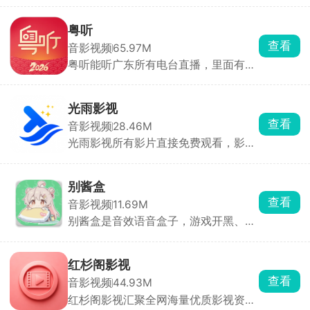
外剧、纪录片，支持关键词、演员、导
演搜索，基本搜啥有啥，拥有一个app
粤听
就能看遍全网影视。
查看
音影视频
65.97M
粤听能听广东所有电台直播，里面有海
量粤语讲古、广播剧、粤曲和本地新
闻，全是地道粤语。主播会开视频直
播，能互动。还有AI写歌、AI主播，玩
光雨影视
起来很新鲜。随时听正宗粤语、了解广
查看
音影视频
28.46M
东事。
光雨影视所有影片直接免费观看，影视
资源类型丰富，院线新电影、海内外长
短剧集、动漫综艺一应俱全，上新紧跟
热播进度。播放体验完善，可自由切换
别酱盒
片源线路，多档画质随心选，支持播放
查看
音影视频
11.69M
倍速、弹幕。还支持一键投屏到大屏，
别酱盒是音效语音盒子，游戏开黑、社
界面清爽，平常追剧十分实用。
交聊天整活配音都能用。软件收录海量
素材，分网络热梗、动漫台词、搞笑音
效、手游专属语音。悬浮窗快捷播放，
红杉阁影视
挂后台后玩游戏、微信QQ聊天时，点
查看
音影视频
44.93M
开悬浮窗一键出声，支持延时播放、循
红杉阁影视汇聚全网海量优质影视资
环播放。