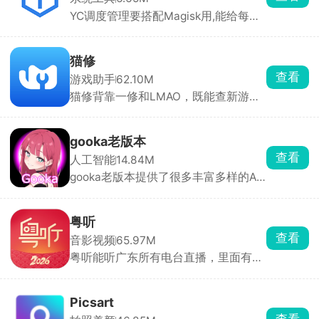
线下载。每日免费章节、限时折扣都
YC调度管理要搭配Magisk用,能给每个
有，适合喜欢韩漫的漫迷。
App单独设省电、均衡、性能、极速，
玩游戏开极速能更稳帧，日常用省电模
式更耐用。还能设置屏幕刷新率，高刷
猫修
更流畅。能看CPU温度、帧率，一键清
查看
游戏助手
62.10M
后台，解决手机越用越卡、玩游戏掉帧
猫修背靠一修和LMAO，既能查新游资
的问题。
讯、绑 Steam 管理游戏库、通关攻
略，又能下载海外游戏汉化补丁。自带
玩家社区，能分享存档、找队友，发帖
gooka老版本
攒积分还能抽游戏 KEY。日常找汉化、
查看
人工智能
14.84M
查攻略、微调单机用它很方便。
gooka老版本提供了很多丰富多样的AI
角色，不同性格应有尽有，用户还可自
定义创建专属角色。每个角色模板内置
独特背景与主线故事，扮演不同主角与
粤听
AI展开对话，随机互动解锁精彩情节，
查看
音影视频
65.97M
剧情自由发展无任何限制。AI伙伴还会
粤听能听广东所有电台直播，里面有海
记录聊天习惯，打造越来越贴合你的互
量粤语讲古、广播剧、粤曲和本地新
动体验。
闻，全是地道粤语。主播会开视频直
播，能互动。还有AI写歌、AI主播，玩
Picsart
起来很新鲜。随时听正宗粤语、了解广
查看