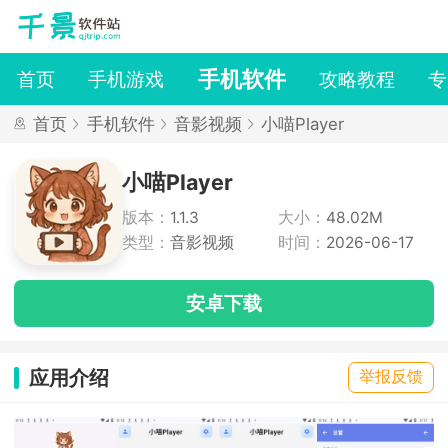
手机软件
首页
手机游戏
攻略教程
专
首页
手机软件
音影视频
小喵Player
小喵Player
版本：
1.1.3
大小：
48.02M
类型：
音影视频
时间：
2026-06-17
安卓下载
应用介绍
举报反馈