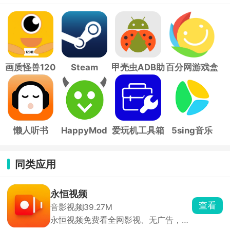
画质怪兽120
Steam
甲壳虫ADB助
百分网游戏盒
帧
手
子
懒人听书
HappyMod
爱玩机工具箱
5sing音乐
同类应用
永恒视频
查看
音影视频
39.27M
永恒视频免费看全网影视、无广告，聚
合全网电影、电视剧、综艺、动漫、海