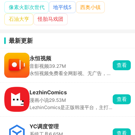
像素火影次世代
地平线5
西奥小镇
石油大亨
怪胎马戏团
最新更新
永恒视频
查看
音影视频
39.27M
永恒视频免费看全网影视、无广告，聚
合全网电影、电视剧、综艺、动漫、海
外剧、纪录片，支持关键词、演员、导
演搜索，基本搜啥有啥，拥有一个app
LezhinComics
就能看遍全网影视。
查看
漫画小说
29.53M
LezhinComics是正版韩漫平台，主打
条漫，很多独家神作别的地方看不到，
每天都更新。新用户能免费看几章，后
面要充硬币按章付费。漫画都是高清
YC调度管理
的，能调阅读模式、夜间模式，还能离
查看
系统工具
6.65M