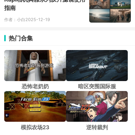
指南
作者：小白
2025-12-19
热门合集
恐怖老奶奶
暗区突围国际服
模拟农场23
逆转裁判