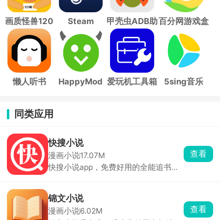
画质怪兽120
Steam
甲壳虫ADB助
百分网游戏盒
帧
手
子
懒人听书
HappyMod
爱玩机工具箱
5sing音乐
同类应用
快搜小说
查看
漫画小说
17.07M
快搜小说app，免费好用的全能追书阅
读神器，海量小说一键搜索、免费畅
读，多样阅读与追书模式满足你的使用
习惯。丰富护眼模式、多款背景色自由
锦文小说
选择，兼顾阅读舒适与用眼健康，操作
查看
漫画小说
6.02M
简单便捷，是日常追文看书的绝佳选