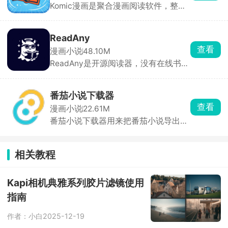
Komic漫画是聚合漫画阅读软件，整合
标注等功能，多种翻页方式自定义等阅
分成（作者获80%）、会员订阅分成
日漫、韩漫、国漫、美漫海量资源，全
读设置，优化了弱网下图片加载逻辑，
等，多元收益模式，让创作更有动力。
高清图源，每日实时追更，无多余弹窗
离线缓存后无网络环境也能翻看漫画内
广告，自带题材分类检索、书架收藏，
容。
ReadAny
日间、护眼模式随心切换，也可导入手
查看
漫画小说
48.10M
机本地漫画文件打开阅读。
ReadAny是开源阅读器，没有在线书
源、广告和会员。可以导入电子书，接
入大模型，让 AI 帮你总结章节、解读
专业名词、梳理小说人物关系，生成人
番茄小说下载器
物关系图、章节梗概。描述剧情要点就
查看
漫画小说
22.61M
能定位对应段落，比普通阅读器检索好
番茄小说下载器用来把番茄小说导出为
用很多。
本地电子书，不用在官方 APP 看广
告、开会员，输入小说链接 ID 或者书
名，直接整本导出文件，拷到 Kindle、
相关教程
手机阅读器离线随便看，可以选择整本
下载，也能指定起止章节分段保存，不
会出现章节错乱、缺章漏字的情况。
Kapi相机典雅系列胶片滤镜使用
指南
作者：小白
2025-12-19