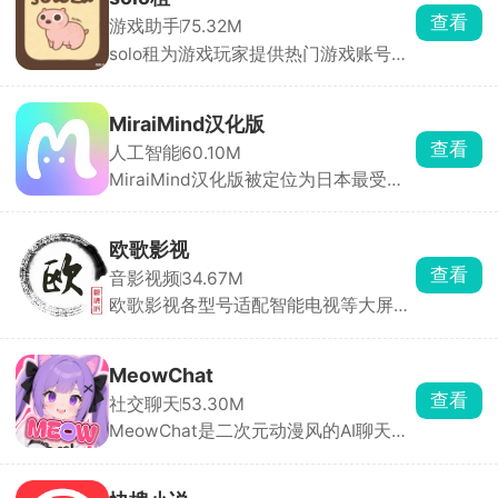
时，官方强调比市面上其他双开软件更
查看
游戏助手
75.32M
安全。
solo租为游戏玩家提供热门游戏账号的
按需租赁服务。汇集了全品类热门手游
的高端账号资源，满足用户低成本体验
高端账号的需求。支持按小时、按天等
MiraiMind汉化版
多种租赁模式，用户可根据需求选择短
查看
人工智能
60.10M
时租赁或长期租赁，降低体验成本。每
MiraiMind汉化版被定位为日本最受欢
笔订单都有平台担保，租前账号状态透
迎的御宅文化产品之一，面向二次元爱
明展示，租中出现问题客服10分钟内响
好者。软件以AI智能引擎为核心，拥有
应，租后自动解绑，全程无后顾之忧。
多种不同性格的AI角色可供自由选择，
欧歌影视
无论高冷、热情还是温柔，每一位都拥
查看
音影视频
34.67M
有独立的背景故事与独特人格。玩家还
欧歌影视各型号适配智能电视等大屏设
可亲手创造专属虚拟角色，自由设定外
备，拥有海量影视资源，电影、剧集、
貌与性格，让TA成为只属于你的恋人或
动漫、综艺种类齐全，片源丰富且更新
伙伴。
迅速。支持高清播放与精准搜索，智能
MeowChat
推荐功能可依据观看历史推送个性化内
查看
社交聊天
53.30M
容。全程无广告干扰，永久免费使用，
MeowChat是二次元动漫风的AI聊天
让你轻松享受大屏追剧的快乐。
App，里面全是动漫风角色，猫娘、女
仆、古风妹子都有，每个人设都很完
整，聊天像进了动漫剧情，AI回复贴合