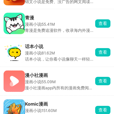
锦文小说是免费、没广告的网文阅读
择。
器，里面玄幻、都市、言情、武侠都
有，男频女频分得很清楚，不用花钱就
能随便看。阅读时能随便调字体、背
青漫
景，还有夜间模式，也能导入自己的
查看
漫画小说
55.41M
TXT。书架能自动存进度，多设备同
青漫是免费追漫软件，收录海内外漫
步。
画，按照题材、热度、地区做好分类榜
单，直接刷榜单找新作，也能关键词精
准搜漫画名字。看漫画支持开弹幕，边
话本小说
看剧情和其他漫友实时吐槽互动，沉浸
查看
漫画小说
81.62M
感更强。看累了还可以听广播剧放松，
话本小说，让你看小说像聊天一样轻
随时随地享受娱乐内容。
松。通过人物对话推动情节发展，辅以
表情包增强沉浸感，实时参与剧情互
动。支持读者在评论区以角色身份发
漫小社漫画
言，与作者实时交流。涵盖言情、玄
查看
漫画小说
55.09M
幻、武侠、科幻等主流题材，同时聚焦
漫小社漫画app内所有的漫画免费阅
明星同人、影视同人等，推出专题合集
览，通过爬虫抓取网络资源，整合国产
方便用户发现内容。对于想要试水网络
漫画、日韩漫画、欧美、港台漫画等海
文学的新手作家来说也十分友好，单本
量作品，按照热血、恋爱、悬疑、古
作品有效字数达1万字、累计更新7天且
Komic漫画
风、科幻等题材、作品上线年代做类目
日更1000字即可签约，审核通过后收
查看
漫画小说
151.60M
划分，搭配关键词搜索、作品连载状态
益可提现至微信。包括广告分成、打赏