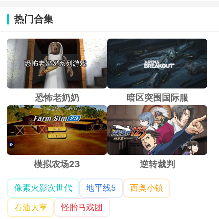
热门合集
恐怖老奶奶
暗区突围国际服
模拟农场23
逆转裁判
像素火影次世代
地平线5
西奥小镇
石油大亨
怪胎马戏团