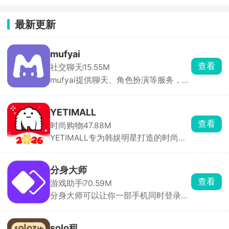
最新更新
mufyai
查看
社交聊天
15.55M
mufyai提供聊天、角色扮演等服务，在
此软件中能够与众多的二次元角色进行
对话，每天登录签到即可领取猫粮，猫
粮，猫罐头，鱼缸都是等价货币，可以
YETIMALL
用于创建角色和剧本等，在mufyai中你
查看
时尚购物
47.88M
就是主角，人人都是创作者，构筑出了
YETIMALL专为韩娱明星打造的时尚周
一个完全沉浸式的虚拟交互天地，与众
边购物软件，涵盖了时尚服饰、明星签
多的角色互动，获得不同的情感反馈。
名照、专辑以及应援棒等等，官方正版
周边产品，全平台有保障，商品类别分
分身大师
类详细，能够购买到心仪的物品，多件
查看
游戏助手
70.59M
商品一起购买还有优惠哟，更有独特的
分身大师可以让你一部手机同时登录多
签名礼物免费送，一键下单，48小时内
个账号，几乎所有应用都能双开甚至多
立马配送，享受安全的在线购物体验。
开，工作生活互不干扰，游戏大小号同
时在线。分身运行稳定，消息接收及
solo租