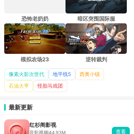
恐怖老奶奶
暗区突围国际服
模拟农场23
逆转裁判
像素火影次世代
地平线5
西奥小镇
石油大亨
怪胎马戏团
最新更新
红杉阁影视
查看
音影视频
44.93M