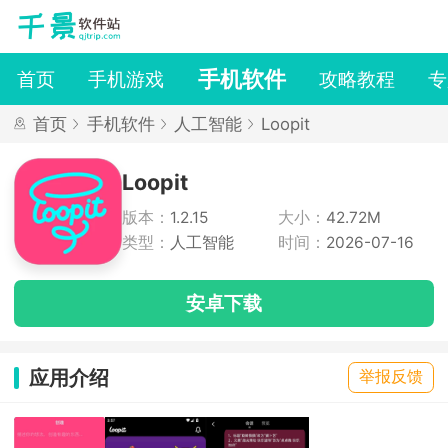
手机软件
首页
手机游戏
攻略教程
专
首页
手机软件
人工智能
Loopit
Loopit
版本：
1.2.15
大小：
42.72M
类型：
人工智能
时间：
2026-07-16
安卓下载
应用介绍
举报反馈