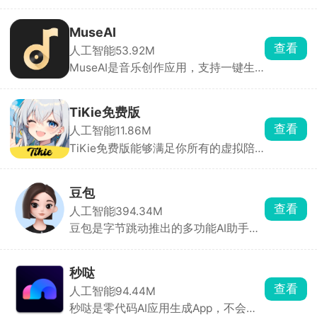
叫文心一言、文小言，平时查资料、写
貌与性格，让TA成为只属于你的恋人或
文案、改稿子全都能用。基础功能完全
伙伴。
够用，想要高清画图、深度逻辑计算就
MuseAI
开会员包月，适合国内使用习惯，学习
查看
人工智能
53.92M
工作日常打杂都很实用。
MuseAI是音乐创作应用，支持一键生
成旋律、编曲与歌词，提供多种风格及
语言选项。极简、情景、大师三种模
式，可哼唱转曲、改词翻唱，并自动生
TiKie免费版
成MV。系统接入DeepSeek大模型，零
查看
人工智能
11.86M
门槛输出高质量音频，满足从业余到专
TiKie免费版能够满足你所有的虚拟陪
业用户的需求。
伴需求，里面含有故事、动漫、游戏、
霸总、原创等多种虚拟角色类型，每个
角色都拥有独特的外貌、性格和聊天风
豆包
格，能根据设定与对话内容做出符合人
查看
人工智能
394.34M
设的回应，代入感极强。聊天支持文
豆包是字节跳动推出的多功能AI助手，
字、语音输入，也可直接选择AI生成的
为用户提供内容创作、信息查询、自然
灵感回复。
语言处理等一站式服务。豆包能快速理
解用户问题，提供直击重点的答案。支
秒哒
持语音输入与输出，提供多种音色选
查看
人工智能
94.44M
择，甚至支持方言对话，拟人化程度
秒哒是零代码AI应用生成App，不会写
高，交流自然流畅。回答后主动推荐相