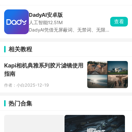
代码也能做App、小程序、H5、小游
关问题，满足用户进一步探索的需求。
戏，一句话就能生成。手机上就能预
览、改界面、打包发布。社区里有超多
DadyAI安卓版
别人做好的应用能直接玩，普通人也能
查看
人工智能
12.51M
把想法变成真应用。
DadyAI凭借无屏蔽词、无禁词、无限制
聊天的核心优势脱颖而出，软件拥有丰
富的AI虚拟角色，涵盖动画、古风、现
代、奇幻、病娇、治愈等多种类型，可
相关教程
通过搜索或分类快速找到心仪对象。除
了现有角色，你还能根据喜欢的人的性
格、身份、声音自定义创建专属角色
Kapi相机典雅系列胶片滤镜使用
卡。
指南
作者：小白
2025-12-19
热门合集