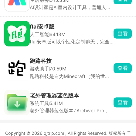
生活服务
245.33M
程验收、巡检留痕。
AI设计家是AI室内设计工具，普通人不
用设计师也能出专业3D装修方案。上
传自家户型或搜现成户型，选个喜欢的
风格就能生成全屋效果图，还能随便换
flai安卓版
家具、改颜色。看到好看的家具图片，
查看
人工智能
64.13M
上传就能找同款、直接用到自己方案
flai安卓版可以个性化定制聊天，完全
里。也有很多装修案例能直接抄作业，
免费，支持中文。你可以自由设定角色
不想花大价钱请设计师。
的身份、性格、外观与背景故事，搭配
丰富模板库，快速生成专属虚拟形象。
跑路科技
除了私人定制，软件也提供已经设定好
查看
游戏助手
70.59M
的角色，支持按热度、更新时间、发声
跑路科技是专为Minecraft（我的世
类型等维度筛选，也能通过关键词或
界）玩家设计的游戏辅助工具。内置城
tag快速搜索。
堡、村庄、现代别墅等数百种预设模
板，秒建复杂结构。支持自定义皮肤导
老外管理器蓝色版本
入、外观更换、材质预览。还能修改时
查看
系统工具
5.41M
间、天气、难度、玩家属性（生命值、
老外管理器蓝色版本ZArchiver Pro，
饥饿值等）。
支持32位系统，这是一款手机文件解压
软件，支持多种格式的文件，界面简
单，功能全部免费使用，能够快速的解
Copyright © 2026 qjtrip.com , All Rights Reserved. 版权所有 千
压各种格式的文件文档，有序地归纳整