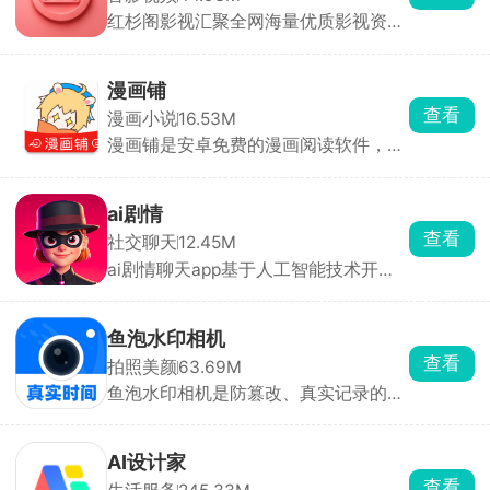
红杉阁影视汇聚全网海量优质影视资
源，全面覆盖热门电视剧、院线电影、
海内外动漫、爆款综艺、高分纪录片与
精品短剧等全品类内容，充分满足不同
漫画铺
用户的观影喜好与观看需求。红杉阁影
查看
漫画小说
16.53M
视内置流畅稳定的播放引擎，观影过程
漫画铺是安卓免费的漫画阅读软件，国
顺滑不卡顿，带来沉浸式影院级观看体
漫、日漫、韩漫全都有，全彩高清阅读
验。
体验超丝滑。自动记录阅读进度，支持
手动书签。界面干净简单，找漫快，能
ai剧情
收藏追更、自动提醒更新，安卓党看漫
查看
社交聊天
12.45M
画必备。
ai剧情聊天app基于人工智能技术开
发，可快速生成、编辑、可视化和互动
各类剧情内容，无论是小说、剧本、游
戏剧情还是短剧视频，都能通过AI辅助
鱼泡水印相机
大幅降低创作门槛、提升创作效率，让
查看
拍照美颜
63.69M
普通人也能轻松打造专业级故事作品，
鱼泡水印相机是防篡改、真实记录的水
人人都能当主角。
印相机，特别适合工地、外勤、物业、
销售等需要现场留痕的场景。拍照自动
加上改不了的时间、地点、天气等水
AI设计家
印，防止照片作假。适合现场打卡、工
查看