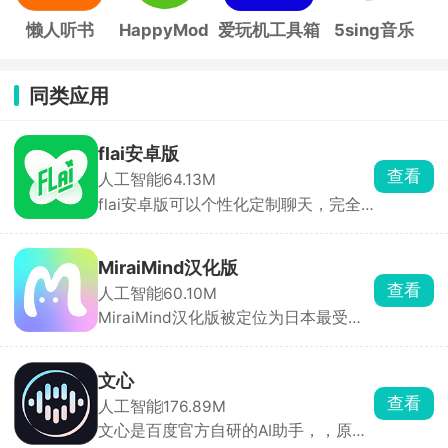
懒人听书
HappyMod
爱玩机工具箱
5sing音乐
同类应用
flai安卓版
查看
人工智能
64.13M
flai安卓版可以个性化定制聊天，完全
免费，支持中文。你可以自由设定角色
的身份、性格、外观与背景故事，搭配
丰富模板库，快速生成专属虚拟形象。
MiraiMind汉化版
除了私人定制，软件也提供已经设定好
查看
人工智能
60.10M
的角色，支持按热度、更新时间、发声
MiraiMind汉化版被定位为日本最受欢
类型等维度筛选，也能通过关键词或
迎的御宅文化产品之一，面向二次元爱
tag快速搜索。
好者。软件以AI智能引擎为核心，拥有
多种不同性格的AI角色可供自由选择，
文心
无论高冷、热情还是温柔，每一位都拥
查看
人工智能
176.89M
有独立的背景故事与独特人格。玩家还
文心是百度官方自研的AI助手，，原来
可亲手创造专属虚拟角色，自由设定外