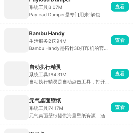
直接选游戏开房间，把房间号发给朋
查看
系统工具
3.07M
友，对方输入房间号加入组网，俩人就
Payload Dumper是专门用来“解包
跟一个房间连一个WiFi一样，进游戏局
Android OTA 更新包”的手机端工具，
域网房间就能搜到彼此开黑。除了打游
把官方固件里的 payload.bin 拆分成
戏，偶尔也能用来远程访问家里的文件
boot.img、system.img、vendor.img
设备，功能很实在。
Bambu Handy
等独立镜像文件，方便刷机、Root、救
查看
生活服务
217.94M
砖或做 ROM 对比。自带文件选择器 +
Bambu Handy是拓竹3D打印机的官方
进度条，无需敲命令。摆脱电脑与命令
遥控器，看中模型后点一键打印，APP
行，在手机上点几下就能完成，是刷机
自动切片并下发任务，无需手动导
党、Root 党、ROM 开发者的随身解包
STL。打印结束后自动生成15s缩时短
利器 。
自动执行精灵
片，可直接保存到相册。同一账号可绑
查看
系统工具
164.31M
定多台打印机，实时查看剩余耗材、打
自动执行精灵是自动点击工具，打开无
印进度。打印完成、耗材耗尽、温度异
障碍权限就能用。点击录制，手动操作
常均通过系统通知，新手也能轻松玩转
一遍点击、滑动、长按，然后保存操作
3D打印机。
循环回放，能调点击快慢、按压时长、
元气桌面壁纸
循环次数。日常能用的场景特别多，手
查看
系统工具
74.17M
游挂机收资源、重复日常任务，各类
元气桌面壁纸提供海量壁纸资源，涵盖
APP 每日一键签到，看小说、短视频设
自然风光、动漫游戏、明星偶像、抽象
置自动翻页滑动，做好的脚本可以生成
艺术等多种类型，壁纸库持续更新，部
分享码发给朋友直接导入使用。
分壁纸支持用户自定义互动效果，如根