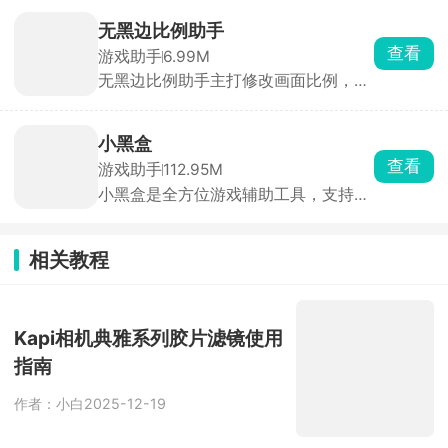
直接玩，内置游戏资源，不用到处找游
之后每日登录可获40分钟免费时长。通
戏文件，下载点开直接开玩，自带金手
过签到、抽奖、看广告等方式可额外领
无黑边比例助手
指作弊、多档位存档，接个手柄就能复
取时长。
查看
游戏助手
6.99M
刻小时候小霸王、街机厅的手感。
无黑边比例助手主打修改画面比例，去
掉上下黑边、拓宽视野，还能突破机型
限制解锁高帧率，自由调整分辨率、画
面锐度和光影细节。可以给不同游戏保
小黑盒
存多套参数配置，切换方案很方便。吃
查看
游戏助手
112.95M
鸡、王者、原神这类热门手游都能适
小黑盒是全方位游戏辅助工具，支持
配，日常调整画面观感、提升游戏体验
Steam、EPIC、Switch、PSN、Xbox
很实用。
等各大游戏平台数据轻松同步。用户可
以轻松查询价格波动、配置需求、游戏
相关教程
评价、史低特惠等重要信息。当心愿单
商品出现折扣时，小黑盒会及时推送通
知，不错过每一个省钱的机会。对于免
费或者限免的游戏，小黑盒提供喜加一
Kapi相机典雅系列胶片滤镜使用
功能，用户无需登录电脑入库，直接在
指南
小黑盒平台领取即可。
作者：小白
2025-12-19