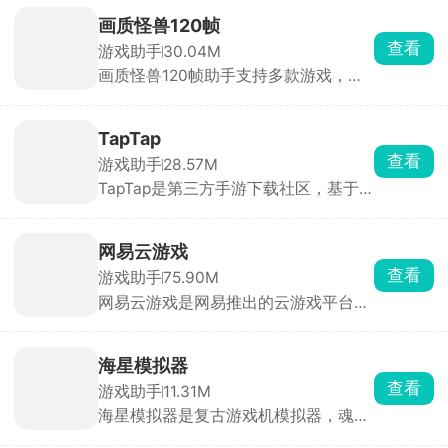
能做，只需拖拽人物、道具就能搭建。
手机预购，上线自动解锁。
新手照着模板改一改，十几分钟就能做
画质怪兽120帧
出一张可玩的关卡。做完作品一键发布
查看
游戏助手
30.04M
到社区，全网玩家都能玩你做的游戏，
画质怪兽120帧助手支持多款游戏，一
还能刷别人做的小游戏玩。除了做游
键更改超清惊人画质，30帧、60帧，
戏，也能拿来做像素动画、互动小故
120帧乃至144帧，不同的画面帧率随
事，主打一个释放脑洞。
意调整，找到最适合自己的游戏画面，
TapTap
提高极致的游戏体验，享受超清的爽
查看
游戏助手
28.57M
感。除此以外，软件内还提供了准星工
TapTap是第三方手游下载社区，基于
具、bmi计算机、电子沐浴等功能，软
下载、评分、时长等大数据、编辑人工
件无毒无广，安全使用。
挑选，首页每日更新今日推荐。评分仅
来自平台实名玩家，帮助快速种草。云
网易云游戏
玩游戏无需下载，点开即玩 30 分钟高
查看
游戏助手
75.90M
清流式试玩，省存储、低配置也能体验
网易云游戏是网易推出的云游戏平台，
3A 手游。每款游戏自带论坛，支持图
汇聚网易自研及第三方热门游戏，用户
文/视频攻略、问答、官方公告，玩家
无需下载或安装游戏，通过云端直接运
可直接 @ 开发者提 BUG。同时一键预
行，支持一键启动海量正版游戏，涵盖
约未上线游戏，开测/发版自动推送，
海星模拟器
手游、端游及3A大作。并提供高度自由
收藏列表云同步，换机不丢。
查看
游戏助手
11.31M
化的键位设置，适应不同用户操作习
海星模拟器是复古游戏机模拟器，魂斗
惯。支持手柄外设，提升游戏操控体
罗、拳皇、马里奥、PSP 老游戏全都能
验。新用户注册后享3天不限时畅玩，