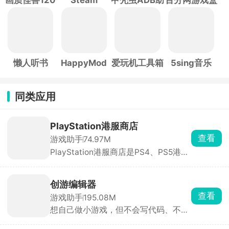
帧
手
子
懒人听书
HappyMod
爱玩机工具箱
5sing音乐
同类应用
PlayStation港服商店
查看
游戏助手
74.97M
PlayStation港服商店是PS4、PS5港服
账号玩家必装软件，手机直接下单买游
戏，直接推送到家里主机自动下载安
装，主机硬盘满了也能在手机上删旧游
创游编辑器
戏腾空间，不用挨个在主机操作整理。
查看
游戏助手
195.08M
港服经常有大折扣、限时喜加一、PS
想自己做小游戏，但不会写代码、不会
会员免费游戏，APP 会直接弹窗提醒，
画画，那可以用创游编辑器。手机上就
蹲低价薅羊毛特别方便，新作也能直接