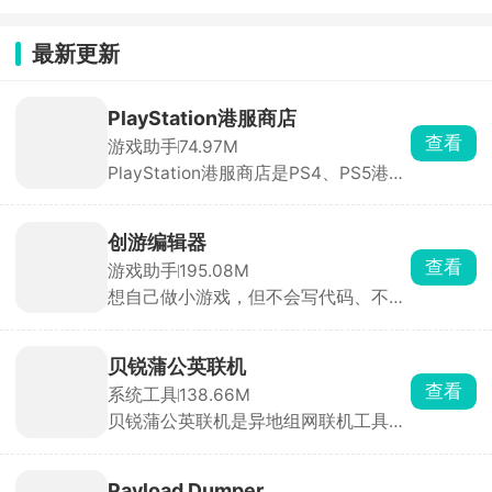
最新更新
PlayStation港服商店
查看
游戏助手
74.97M
PlayStation港服商店是PS4、PS5港服
账号玩家必装软件，手机直接下单买游
戏，直接推送到家里主机自动下载安
装，主机硬盘满了也能在手机上删旧游
创游编辑器
戏腾空间，不用挨个在主机操作整理。
查看
游戏助手
195.08M
港服经常有大折扣、限时喜加一、PS
想自己做小游戏，但不会写代码、不会
会员免费游戏，APP 会直接弹窗提醒，
画画，那可以用创游编辑器。手机上就
蹲低价薅羊毛特别方便，新作也能直接
能做，只需拖拽人物、道具就能搭建。
手机预购，上线自动解锁。
新手照着模板改一改，十几分钟就能做
贝锐蒲公英联机
出一张可玩的关卡。做完作品一键发布
查看
系统工具
138.66M
到社区，全网玩家都能玩你做的游戏，
贝锐蒲公英联机是异地组网联机工具，
还能刷别人做的小游戏玩。除了做游
像泰拉瑞亚、星露谷物语、我的世界、
戏，也能拿来做像素动画、互动小故
饥荒、胡闹厨房这类只能本地WiFi联机
事，主打一个释放脑洞。
的游戏，所有人都装上这个APP，房主
Payload Dumper