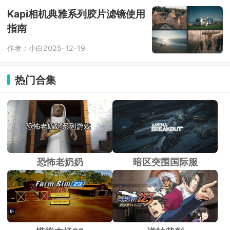
跨系统玩游戏、需要长时间挂机或多开
养号的人。
Kapi相机典雅系列胶片滤镜使用
指南
作者：小白
2025-12-19
热门合集
恐怖老奶奶
暗区突围国际服