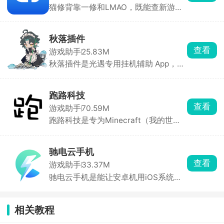
猫修背靠一修和LMAO，既能查新游资
拼豆爱好者必备工具。
讯、绑 Steam 管理游戏库、通关攻
略，又能下载海外游戏汉化补丁。自带
玩家社区，能分享存档、找队友，发帖
秋落插件
攒积分还能抽游戏 KEY。日常找汉化、
查看
游戏助手
25.83M
查攻略、微调单机用它很方便。
秋落插件是光遇专用挂机辅助 App，无
需卡密、悬浮窗启动、操作极简。能自
动跑图全地图、智能避障、精准收集烛
火、 爱心、一键托管每日任务。能大幅
跑路科技
节省手动刷图时间，快速积累蜡烛、爱
查看
游戏助手
70.59M
心、季蜡等资源。
跑路科技是专为Minecraft（我的世
界）玩家设计的游戏辅助工具。内置城
堡、村庄、现代别墅等数百种预设模
板，秒建复杂结构。支持自定义皮肤导
驰电云手机
入、外观更换、材质预览。还能修改时
查看
游戏助手
33.37M
间、天气、难度、玩家属性（生命值、
驰电云手机是能让安卓机用iOS系统的
饥饿值等）。
云手机软件，能玩 iOS专属手游，支持
24 小时挂机、自动刷本、多开账号，
本地手机不耗电、不发热、不耗流量。
相关教程
配置可选，新用户1元就能试。适合想