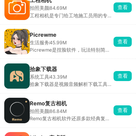
工程相机
挂机。适配各种模拟器老游戏。但只能
查看
拍照美颜
84.69M
玩单机，联网手游用了会封号，新游戏
工程相机是专门给工地施工员用的专业
加密可能改不了，iOS 也用不了。
相机，拍照一瞬间自动打上全套防伪信
息，精准北京时间、GPS定位、现场天
气，还能填上项目名称、施工楼栋，后
Picrewme
期没办法修图篡改照片时间地点，照片
查看
生活服务
45.99M
直接就能当做工作凭证，避免后期扯皮
Picrewme是捏脸软件，玩法特别简
不认账。照片本地和云端双重备份，不
单，平台内有成套捏脸模板，画风五花
用担心手机损坏丢失施工资料。
八门，直接挑一个喜欢的模板进去自定
义就行。分开选择肤色、脸型、前后发
拾象下载器
型等，颜色自由换，不喜欢的配饰直接
查看
系统工具
43.39M
点叉删掉，还能调整位置和大小。懒得
拾象下载器是视频音频解析下载工具，
慢慢搭配直接点骰子随机生成，经常开
抖音、小红书、B 站、微博还有海外平
出意外好看的神仙造型。做好的形象直
台短视频全都能解析下载。操作简单，
接无水印保存图片，用来当微信、
直接复制视频链接粘贴到软件首页解
QQ、游戏头像刚刚好。
Remo复古相机
析，或是在刷视频时点分享，直接跳转
查看
拍照美颜
86.84M
拾象识别，下载好的素材会统一存在在
Remo复古相机软件还原多款经典复古
媒体库里。整体界面干干净净，没有开
相机的出片效果，提供超多复古滤镜与
屏广告、强制会员，全部核心下载功能
颗粒特效，操作简单、极易上手。新手
免费使用。
也能轻松拍出充满复古质感、氛围感十