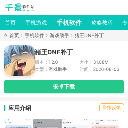
手机软件
首页
手机游戏
攻略教程
专
首页
手机软件
游戏助手
猪王DNF补丁
猪王DNF补丁
版本：
1.2.0
大小：
31.08M
类型：
游戏助手
时间：
2026-08-03
安卓下载
应用介绍
举报反馈