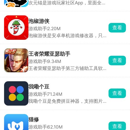
次元锚是游戏玩家社区App，里面全是
3A、端游、二次元手游的深度攻略，原
神、魔兽、吃鸡这些热门游戏都有独立
专区。高玩写的攻略特别硬核，从开荒
泡椒游侠
到隐藏要素都讲得很细。能发动态、聊
查看
游戏助手
2.20M
话题、找队友开黑，社区氛围挺纯粹。
泡椒游侠是安卓单机游戏修改器，只有
2MB大小，不用Root也能基础改数据。
打开悬浮球，游戏里直接搜金币、血量
数值，改完锁定就行。还能加速、自动
王者荣耀亚瑟助手
挂机。适配各种模拟器老游戏。但只能
查看
游戏助手
9.34M
玩单机，联网手游用了会封号，新游戏
王者荣耀亚瑟助手第三方辅助工具软
加密可能改不了，iOS 也用不了。
件，提供英雄攻略、出装铭文推荐、皮
肤预览等功能，还支持一键领礼包、画
质优化、帧率增强等服务，支持一键换
我嘞个豆
装，获取各类经验，有效的提升操作技
查看
游戏助手
71.24M
巧。
我嘞个豆是免费拼豆神器，支持图片AI
转图纸，适配多品牌色卡，精准配色。
内置辅助拼豆模式，高亮单色、标记进
度、局部放大，大幅降低拼豆难度。可
猫修
手绘像素画、自动统计豆子用量、管理
查看
游戏助手
62.10M
库存。带灵感社区可浏览分享作品，是