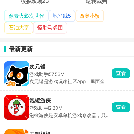
模拟农场23
逆转裁判
像素火影次世代
地平线5
西奥小镇
石油大亨
怪胎马戏团
最新更新
次元锚
查看
游戏助手
57.53M
次元锚是游戏玩家社区App，里面全是
3A、端游、二次元手游的深度攻略，原
神、魔兽、吃鸡这些热门游戏都有独立
专区。高玩写的攻略特别硬核，从开荒
泡椒游侠
到隐藏要素都讲得很细。能发动态、聊
查看
游戏助手
2.20M
话题、找队友开黑，社区氛围挺纯粹。
泡椒游侠是安卓单机游戏修改器，只有
2MB大小，不用Root也能基础改数据。
打开悬浮球，游戏里直接搜金币、血量
数值，改完锁定就行。还能加速、自动