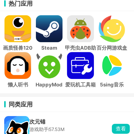
热门应用
画质怪兽120
Steam
甲壳虫ADB助
百分网游戏盒
帧
手
子
懒人听书
HappyMod
爱玩机工具箱
5sing音乐
同类应用
次元锚
查看
游戏助手
57.53M