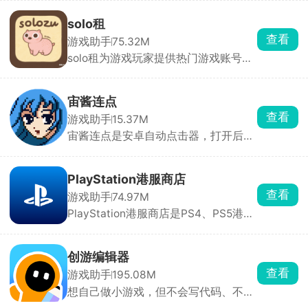
开，工作生活互不干扰，游戏大小号同
时在线。分身运行稳定，消息接收及
solo租
时，官方强调比市面上其他双开软件更
查看
游戏助手
75.32M
安全。
solo租为游戏玩家提供热门游戏账号的
按需租赁服务。汇集了全品类热门手游
的高端账号资源，满足用户低成本体验
高端账号的需求。支持按小时、按天等
宙酱连点
多种租赁模式，用户可根据需求选择短
查看
游戏助手
15.37M
时租赁或长期租赁，降低体验成本。每
宙酱连点是安卓自动点击器，打开后开
笔订单都有平台担保，租前账号状态透
无障碍权限，录一遍操作，就能生成脚
明展示，租中出现问题客服10分钟内响
本自动重复，也能拖悬浮窗直接连点。
应，租后自动解绑，全程无后顾之忧。
游戏挂机、抢红包、签到、短视频点赞
PlayStation港服商店
等重复操作都能用。
查看
游戏助手
74.97M
PlayStation港服商店是PS4、PS5港服
账号玩家必装软件，手机直接下单买游
戏，直接推送到家里主机自动下载安
装，主机硬盘满了也能在手机上删旧游
创游编辑器
戏腾空间，不用挨个在主机操作整理。
查看
游戏助手
195.08M
港服经常有大折扣、限时喜加一、PS
想自己做小游戏，但不会写代码、不会
会员免费游戏，APP 会直接弹窗提醒，
画画，那可以用创游编辑器。手机上就
蹲低价薅羊毛特别方便，新作也能直接