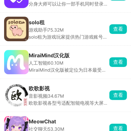
分身大师可以让你一部手机同时登录多
签名礼物免费送，一键下单，48小时内
个账号，几乎所有应用都能双开甚至多
立马配送，享受安全的在线购物体验。
开，工作生活互不干扰，游戏大小号同
时在线。分身运行稳定，消息接收及
solo租
时，官方强调比市面上其他双开软件更
查看
游戏助手
75.32M
安全。
solo租为游戏玩家提供热门游戏账号的
按需租赁服务。汇集了全品类热门手游
的高端账号资源，满足用户低成本体验
高端账号的需求。支持按小时、按天等
MiraiMind汉化版
多种租赁模式，用户可根据需求选择短
查看
人工智能
60.10M
时租赁或长期租赁，降低体验成本。每
MiraiMind汉化版被定位为日本最受欢
笔订单都有平台担保，租前账号状态透
迎的御宅文化产品之一，面向二次元爱
明展示，租中出现问题客服10分钟内响
好者。软件以AI智能引擎为核心，拥有
应，租后自动解绑，全程无后顾之忧。
多种不同性格的AI角色可供自由选择，
欧歌影视
无论高冷、热情还是温柔，每一位都拥
查看
音影视频
34.67M
有独立的背景故事与独特人格。玩家还
欧歌影视各型号适配智能电视等大屏设
可亲手创造专属虚拟角色，自由设定外
备，拥有海量影视资源，电影、剧集、
貌与性格，让TA成为只属于你的恋人或
动漫、综艺种类齐全，片源丰富且更新
伙伴。
迅速。支持高清播放与精准搜索，智能
MeowChat
推荐功能可依据观看历史推送个性化内
查看
社交聊天
53.30M
容。全程无广告干扰，永久免费使用，