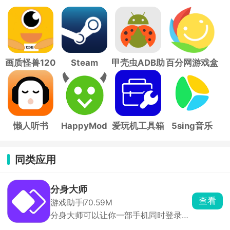
画质怪兽120
Steam
甲壳虫ADB助
百分网游戏盒
帧
手
子
懒人听书
HappyMod
爱玩机工具箱
5sing音乐
同类应用
分身大师
查看
游戏助手
70.59M
分身大师可以让你一部手机同时登录多
个账号，几乎所有应用都能双开甚至多