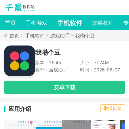
手机软件
首页
手机游戏
攻略教程
专
首页
手机软件
游戏助手
我嘞个豆
我嘞个豆
版本：
1.5.45
大小：
71.24M
类型：
游戏助手
时间：
2026-06-07
安卓下载
应用介绍
举报反馈