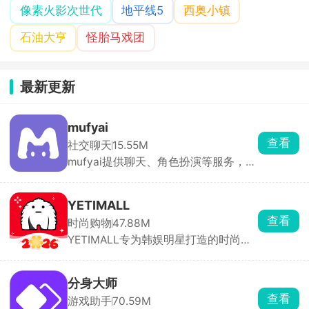
像素火影次世代
地平线5
西奥小镇
石油大亨
怪胎马戏团
最新更新
mufyai
查看
社交聊天
15.55M
mufyai提供聊天、角色扮演等服务，在
此软件中能够与众多的二次元角色进行
对话，每天登录签到即可领取猫粮，猫
粮，猫罐头，鱼缸都是等价货币，可以
YETIMALL
用于创建角色和剧本等，在mufyai中你
查看
时尚购物
47.88M
就是主角，人人都是创作者，构筑出了
YETIMALL专为韩娱明星打造的时尚周
一个完全沉浸式的虚拟交互天地，与众
边购物软件，涵盖了时尚服饰、明星签
多的角色互动，获得不同的情感反馈。
名照、专辑以及应援棒等等，官方正版
周边产品，全平台有保障，商品类别分
分身大师
类详细，能够购买到心仪的物品，多件
查看
游戏助手
70.59M
商品一起购买还有优惠哟，更有独特的