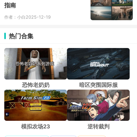
验。新用户注册后享3天不限时畅玩，
指南
之后每日登录可获40分钟免费时长。通
过签到、抽奖、看广告等方式可额外领
作者：小白
2025-12-19
取时长。
热门合集
恐怖老奶奶
暗区突围国际服
模拟农场23
逆转裁判