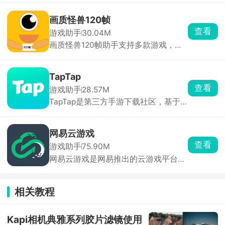
能做，只需拖拽人物、道具就能搭建。
手机预购，上线自动解锁。
新手照着模板改一改，十几分钟就能做
画质怪兽120帧
出一张可玩的关卡。做完作品一键发布
查看
游戏助手
30.04M
到社区，全网玩家都能玩你做的游戏，
画质怪兽120帧助手支持多款游戏，一
还能刷别人做的小游戏玩。除了做游
键更改超清惊人画质，30帧、60帧，
戏，也能拿来做像素动画、互动小故
120帧乃至144帧，不同的画面帧率随
事，主打一个释放脑洞。
意调整，找到最适合自己的游戏画面，
TapTap
提高极致的游戏体验，享受超清的爽
查看
游戏助手
28.57M
感。除此以外，软件内还提供了准星工
TapTap是第三方手游下载社区，基于
具、bmi计算机、电子沐浴等功能，软
下载、评分、时长等大数据、编辑人工
件无毒无广，安全使用。
挑选，首页每日更新今日推荐。评分仅
来自平台实名玩家，帮助快速种草。云
网易云游戏
玩游戏无需下载，点开即玩 30 分钟高
查看
游戏助手
75.90M
清流式试玩，省存储、低配置也能体验
网易云游戏是网易推出的云游戏平台，
3A 手游。每款游戏自带论坛，支持图
汇聚网易自研及第三方热门游戏，用户
文/视频攻略、问答、官方公告，玩家
无需下载或安装游戏，通过云端直接运
可直接 @ 开发者提 BUG。同时一键预
行，支持一键启动海量正版游戏，涵盖
约未上线游戏，开测/发版自动推送，
相关教程
手游、端游及3A大作。并提供高度自由
收藏列表云同步，换机不丢。
化的键位设置，适应不同用户操作习
惯。支持手柄外设，提升游戏操控体
Kapi相机典雅系列胶片滤镜使用