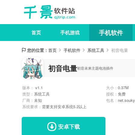
手机软件
首页
手机游戏
您的位置：
首页
手机软件
系统工具
初音电量
初音电量
初音未来主题电池插件
版本：
v1.1
大小：
0.37M
类型：
系统工具
授权：
免费
厂商：
未知
包名：
net.souky
系统要求：
需要支持安卓系统5.2以上
安卓下载