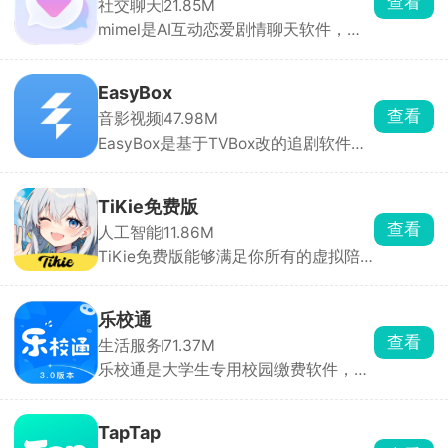
查看
社交聊天
21.85M
mimel是AI互动恋爱剧情聊天软件，角
色库分类齐全，包含忠犬、傲娇、病
娇、校园学长、偶像、异世界角色等，
点开就能一对一私聊。也可以自定义创
EasyBox
建专属AI，从零打造专属虚拟伴侣，所
查看
音影视频
47.98M
有互动剧情全由你掌控。
EasyBox是基于TVBox改的追剧软件，
能看全网电影、电视剧、动漫，主流平
台独播的都有。可以手动加订阅源，换
线路超方便，高清蓝光随便看，还能投
TiKie免费版
屏、离线下载。找剧快、更新及时，追
查看
人工智能
11.86M
剧党必备。
TiKie免费版能够满足你所有的虚拟陪
伴需求，里面含有故事、动漫、游戏、
霸总、原创等多种虚拟角色类型，每个
角色都拥有独特的外貌、性格和聊天风
乐校通
格，能根据设定与对话内容做出符合人
查看
生活服务
71.37M
设的回应，代入感极强。聊天支持文
乐校通是大学生专用校园缴费软件，洗
字、语音输入，也可直接选择AI生成的
澡、吃饭、打水、洗衣机、宿舍交电费
灵感回复。
全都在这一个APP搞定，不用再到处找
实体卡、排队充值。需要先选对应学校
TapTap
实名绑定才能用，充值走微信支付宝，