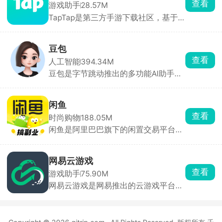
查看
游戏助手
28.57M
每一笔花销都能查账单。不少高校澡堂
TapTap是第三方手游下载社区，基于
和食堂都在用，是住校刚需工具。
下载、评分、时长等大数据、编辑人工
挑选，首页每日更新今日推荐。评分仅
来自平台实名玩家，帮助快速种草。云
豆包
玩游戏无需下载，点开即玩 30 分钟高
查看
人工智能
394.34M
清流式试玩，省存储、低配置也能体验
豆包是字节跳动推出的多功能AI助手，
3A 手游。每款游戏自带论坛，支持图
为用户提供内容创作、信息查询、自然
文/视频攻略、问答、官方公告，玩家
语言处理等一站式服务。豆包能快速理
可直接 @ 开发者提 BUG。同时一键预
解用户问题，提供直击重点的答案。支
约未上线游戏，开测/发版自动推送，
闲鱼
持语音输入与输出，提供多种音色选
收藏列表云同步，换机不丢。
查看
时尚购物
188.05M
择，甚至支持方言对话，拟人化程度
闲鱼是阿里巴巴旗下的闲置交易平台，
高，交流自然流畅。回答后主动推荐相
用户可一键转卖个人淘宝账号中“已买
关问题，满足用户进一步探索的需求。
到宝贝”。支持手机拍照上传闲置物
品，添加商品图片、描述、价格等信
网易云游戏
息，快速发布商品。买卖双方可通过平
查看
游戏助手
75.90M
台内置的私聊功能进行沟通，协商价
网易云游戏是网易推出的云游戏平台，
格、交付方式等交易细节。交易完成
汇聚网易自研及第三方热门游戏，用户
后，双方可互相评价，为其他用户提供
无需下载或安装游戏，通过云端直接运
参考，建立信任机制。平台提供纠纷处
行，支持一键启动海量正版游戏，涵盖
理机制，如闲鱼小法庭，由资深买卖家