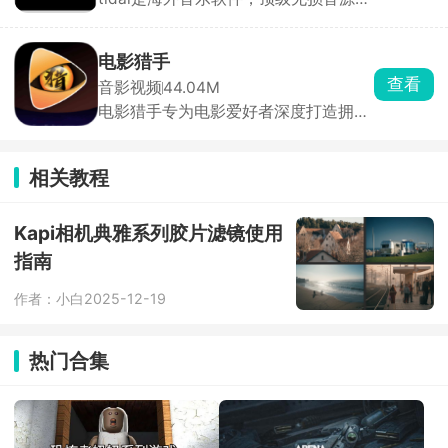
很多欧美一线歌手会把新专辑、
Demo、未发行曲目、线下演唱会独家
放在 TIDAL，别家平台听不到。除了歌
电影猎手
曲，几十万首高清官方 MV、音乐纪录
查看
音影视频
44.04M
片、演出录像都能直接看。曲风分类细
电影猎手专为电影爱好者深度打造拥有
致，挖掘冷门摇滚、爵士、古典很方
极其丰富全面的电影内容库，覆盖各类
便。
影片资源，彻底告别片荒。还可以自由
创建属于自己的专属观影清单，把想看
相关教程
的、已看的、重温的、收藏的影片分类
整理，方便随时查看、规划观影计划，
让观影更有条理。
Kapi相机典雅系列胶片滤镜使用
指南
作者：小白
2025-12-19
热门合集