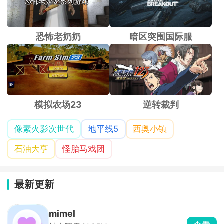
恐怖老奶奶
暗区突围国际服
模拟农场23
逆转裁判
像素火影次世代
地平线5
西奥小镇
石油大亨
怪胎马戏团
最新更新
mimel