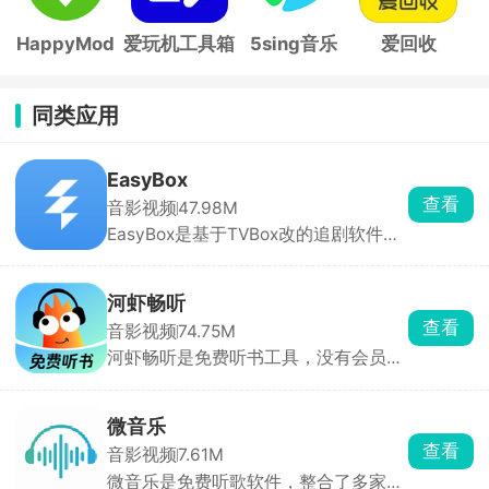
HappyMod
爱玩机工具箱
5sing音乐
爱回收
同类应用
EasyBox
查看
音影视频
47.98M
EasyBox是基于TVBox改的追剧软件，
能看全网电影、电视剧、动漫，主流平
台独播的都有。可以手动加订阅源，换
线路超方便，高清蓝光随便看，还能投
河虾畅听
屏、离线下载。找剧快、更新及时，追
查看
音影视频
74.75M
剧党必备。
河虾畅听是免费听书工具，没有会员充
值、不用花钱解锁章节。玄幻都市爽
文、言情小说、相声评书、经典读物全
都能随便听。还能听书、签到做任务攒
微音乐
现金红包，小额就能提现。开车、通
查看
音影视频
7.61M
勤、睡前闭眼听书两不误。
微音乐是免费听歌软件，整合了多家音