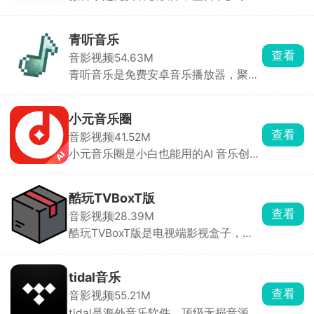
乐资源，别的软件要付费或者下架的歌
大多能搜到，无损音质还能免费下载存
手机。自带榜单和智能推荐，不愁找不
青听音乐
到新歌。可以自建歌单，也能导入别处
查看
音影视频
54.63M
歌单，日常通勤、睡前听歌用它很合
青听音乐是免费安卓音乐播放器，聚合
适。
多平台音源，支持无损音质下载，满足
发烧友需求。用户需在设置中导入音源
配置以激活在线功能，支持定时关闭与
小元音乐圈
多种音效调节，是追求纯净听歌体验用
查看
音影视频
41.52M
户的实用工具。
小元音乐圈是小白也能用的AI 音乐创作
软件，不用懂乐理，AI 就能自动生成完
整歌曲。支持灵感写歌、歌词谱曲、爆
款模仿、深度定制。写完可一键发行到
酷玩TVBoxT版
QQ 音乐、网易云等平台，靠播放量赚
查看
音影视频
28.39M
版权分成。
酷玩TVBoxT版是电视端影视盒子，聚
合全网影视剧、院线影片、动漫、综
艺，能免费点播各类影视剧、看各地电
视直播，支持倍速播放、视频缓存，还
tidal音乐
可以自定义导入新源，扩充播放渠道，
查看
音影视频
55.21M
看剧追剧更方便。
tidal是海外音乐软件，顶级无损音源，