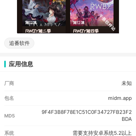
追番软件
应用信息
未知
厂商
midm.app
包名
9F4F3B8F78E1C51C0F34727FB23F2
MD5
BDA
需要支持安卓系统5.2以上
系统