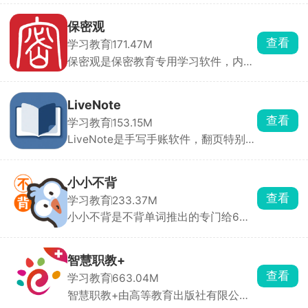
间了解掌握最新考试信息动态，提供了
在线查分、智能选校、留学资讯以及自
保密观
考相关信息功能，整合了历年真题和资
查看
学习教育
171.47M
源库，是江苏考生必备的招考工具。
保密观是保密教育专用学习软件，内容
全部源自权威保密刊物与政策文件，信
息严谨无偏差。支持每日自测、单位统
一线上考核，错题自动归档，学完课程
LiveNote
就能参与测评，达标后直接生成可保存
查看
学习教育
153.15M
打印的电子培训证书。自动记录累计学
LiveNote是手写手账软件，翻页特别真
习学时，进度清晰可查。
实，跟翻纸质本子一样，写字都很顺
滑。能插入图片、语音，还能把照片裁
成各种奇怪形状，排版超自由。里面有
小小不背
好多现成模板和贴纸。写完能导出，还
查看
学习教育
233.37M
能云同步备份。界面干净好看，日常记
小小不背是不背单词推出的专门给6到
日记、做手账、写笔记都合适，喜欢手
12岁小学生用的背单词软件，课堂学到
写感的一定会爱。
哪里就能跟着背哪里。不靠死记硬背，
用图片、原声例句理解单词。还有AI纠
智慧职教+
正发音，有音节拼写、键盘拼写、手写
查看
学习教育
663.04M
拼写多种练习。家长可以查看每日学习
智慧职教+由高等教育出版社有限公司
时长、掌握情况，自动接收学情报告，