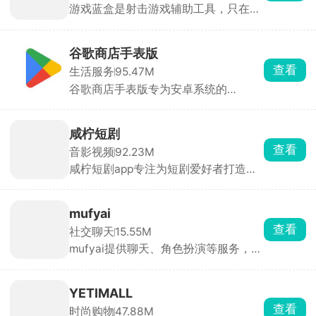
游戏蓝盒是射击游戏辅助工具，只在屏
养号的人。
幕上叠准星和辅助线，安全不封号。有
十字、圆环等多种准星，颜色、大小、
透明度随便调。还有横竖斜线、圆圈辅
谷歌商店手表版
助定位，外加倒计时器记技能CD。
查看
生活服务
95.47M
谷歌商店手表版专为安卓系统的
wearos打造，搭配着谷歌三件套使用
可以下载到海外热门且经典的应用和游
戏，安装到手表上。丰富的游戏、软件
咸柠短剧
和小工具资源，满足用户的各种生活和
查看
音影视频
92.23M
娱乐需求，绝佳的应用免费下载体验。
咸柠短剧app专注为短剧爱好者打造沉
浸式追剧体验。平台汇集全网海量精彩
短剧，热播剧集全覆盖，内容丰富、选
择繁多。剧集资源每日稳定更新，实时
mufyai
上线热门新剧，紧跟追剧热点。平台涵
查看
社交聊天
15.55M
盖多元题材，风格品类十分齐全，轻松
mufyai提供聊天、角色扮演等服务，在
满足各类观影需求。
此软件中能够与众多的二次元角色进行
对话，每天登录签到即可领取猫粮，猫
粮，猫罐头，鱼缸都是等价货币，可以
YETIMALL
用于创建角色和剧本等，在mufyai中你
查看
时尚购物
47.88M
就是主角，人人都是创作者，构筑出了