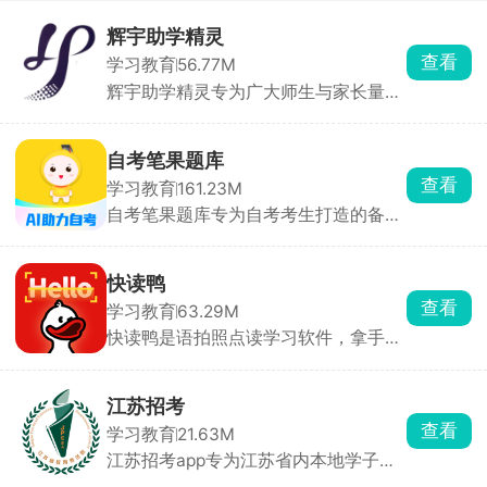
辉宇助学精灵
查看
学习教育
56.77M
辉宇助学精灵专为广大师生与家长量身
打造，是家校沟通、辅助学习的得力助
手。软件主打一站式家校通服务，平台
消息推送及时高效，学业成绩、校园动
自考笔果题库
态一目了然。在这里，家长和老师能够
查看
学习教育
161.23M
无障碍实时沟通，高效对接孩子的学习
自考笔果题库专为自考考生打造的备考
问题。以科技连接家校，用陪伴助力成
刷题软件，汇聚各科历年考试真题，每
长，共同为孩子打造温馨舒适的学习天
道习题附带完整答案与细致考点解析，
地。
精准贴合自考考纲，依靠优质题库资
快读鸭
源，已累计帮助超百万考生顺利通过自
查看
学习教育
63.29M
考，成功申领正规学历文凭。
快读鸭是语拍照点读学习软件，拿手机
一拍课本、卷子就能出声朗读，想学哪
个单词、句子直接点，遇到难句子软件
自动拆分解析，生词随手收藏。生词本
江苏招考
可导出打印默写卷，碎片化随时拍题学
查看
学习教育
21.63M
习。
江苏招考app专为江苏省内本地学子们
打造的招考信息平台，在此能够第一时