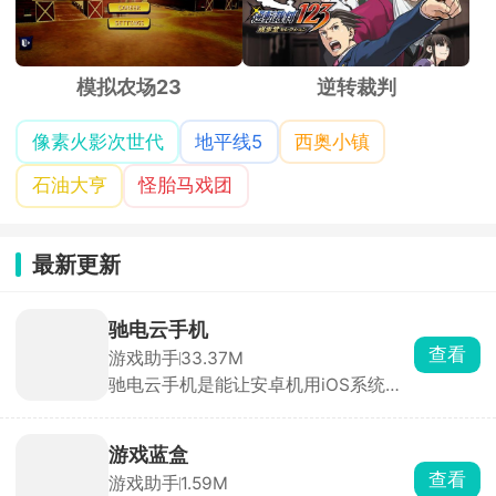
模拟农场23
逆转裁判
像素火影次世代
地平线5
西奥小镇
石油大亨
怪胎马戏团
最新更新
驰电云手机
查看
游戏助手
33.37M
驰电云手机是能让安卓机用iOS系统的
云手机软件，能玩 iOS专属手游，支持
24 小时挂机、自动刷本、多开账号，
本地手机不耗电、不发热、不耗流量。
游戏蓝盒
配置可选，新用户1元就能试。适合想
查看
游戏助手
1.59M
跨系统玩游戏、需要长时间挂机或多开