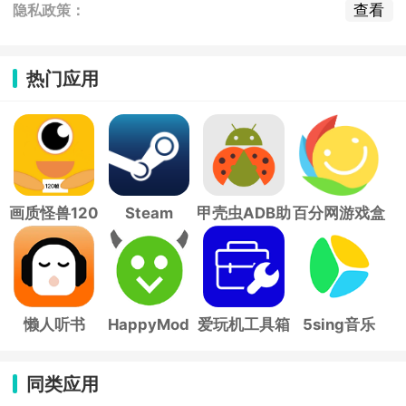
查看
隐私政策：
热门应用
画质怪兽120
Steam
甲壳虫ADB助
百分网游戏盒
帧
手
子
懒人听书
HappyMod
爱玩机工具箱
5sing音乐
同类应用