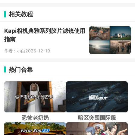
官方打造，里面收录了上千块专业的精
方便监督学习。
品课程资源免费使用，支持多样的课堂
活动效果，既能帮助教师们轻松地管理
相关教程
学生和课程，在平台上直接布置和批改
作业，更新学生学习动态；又能帮助学
生们在课外之余勤能补拙，随时随地进
Kapi相机典雅系列胶片滤镜使用
行提问，更好的进行学习。
指南
作者：小白
2025-12-19
热门合集
恐怖老奶奶
暗区突围国际服