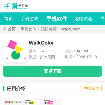
手机软件
首页
手机游戏
攻略教程
专
首页
手机软件
拍照美颜
WalkColor
WalkColor
版本：
1.4.2
大小：
14.10M
类型：
拍照美颜
时间：
2026-07-13
安卓下载
应用介绍
举报反馈