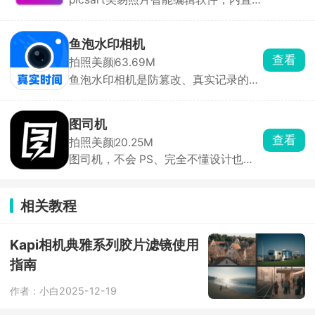
拍、穿搭对镜拍、证件记录、拍对称创
大的功能全方位智能美化你的图片，内
意照片，嫌弃原相机自拍画面翻转不协
置上千款免费模板直接套用，尽情的发
调的，用它拍照直观又省心。
挥你的创作，制作出专业的大师级别图
鱼泡水印相机
片。picsart软件中提供了海量精美贴
查看
拍照美颜
63.69M
纸、精美滤镜，可以随意的对图片进行
鱼泡水印相机是防篡改、真实记录的水
编辑，体验到最专业的修图过程。
印相机，特别适合工地、外勤、物业、
销售等需要现场留痕的场景。拍照自动
加上改不了的时间、地点、天气等水
图司机
印，防止照片作假。适合现场打卡、工
查看
拍照美颜
20.25M
程验收、巡检留痕。
图司机，不会 PS、完全不懂设计也能
作图。点开喜欢的模板，直接修改文字
内容、价格、店名，替换自己的产品照
片，就能直接保存导出，十几秒就能做
相关教程
出一张像样的海报，不用花钱找美工。
自带 AI 一键抠图，商品、人像抠边很
干净，做合成图、换背景特别省事，还
Kapi相机典雅系列胶片滤镜使用
有拼图、加水印、做动图小工具，低成
指南
本快速出图，性价比很高。
作者：小白
2025-12-19