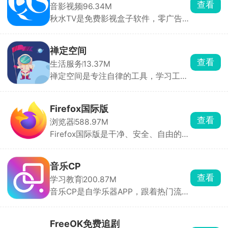
查看
音影视频
96.34M
肤全身效果，挑起来很直观。还能上传
秋水TV是免费影视盒子软件，零广告免
自制皮肤、模组、地图分享给其他玩
费追剧看电视。点播资源特别全，院线
家。
新电影、国产连续剧、海外剧集、综
艺、动漫、纪录片全都有，播放支持多
禅定空间
条线路切换，家里网络卡顿可以切换
查看
生活服务
13.37M
源，清晰度从标清到蓝光自由选。
禅定空间是专注自律的工具，学习工作
忍不住刷短视频，开启设定时长后，除
了打电话、相机，所有软件直接锁死打
不开，弹窗通知全部屏蔽，想刷抖音、
Firefox国际版
打游戏完全没机会。后台完整记录每日
查看
浏览器
588.97M
专注时长、玩手机时长、锁机次数，用
Firefox国际版是干净、安全、自由的浏
图表直观看见时间花在哪，方便复盘调
览器，默认拦截所有广告跟踪，无广告
整作息。还有强制懒人闹钟，必须起身
推送，界面清爽。支持隐私模式、阅读
完成小操作才能关掉闹钟，改善赖床。
器、跨设备同步，密码自动保存填充。
音乐CP
能装广告拦截等插件，自定义主题和布
查看
学习教育
200.87M
局。
音乐CP是自学乐器APP，跟着热门流行
歌练琴，边闯关边学会弹唱。整首歌会
拆成旋律、和弦、分解、扫弦四个阶段
循序渐进练，零基础也能稳步上手，不
FreeOK免费追剧