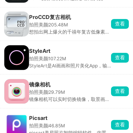
相机的出片效果，提供超多复古滤镜与
用担心手机损坏丢失施工资料。
颗粒特效，操作简单、极易上手。新手
也能轻松拍出充满复古质感、氛围感十
ProCCD复古相机
足的胶片照片，让普通照片一秒变高
查看
拍照美颜
205.48M
级、有格调。
想拍出网上爆火的千禧年复古低像素照
片，用这款相机APP就能一键复刻。内
置十多款经典机型滤镜，不用后期调色
直出成片。不光是直接拍照，手机相册
StyleArt
里的旧照片、视频也能导进去套复古滤
查看
拍照美颜
107.22M
镜，还能手动微调。A620专门拍人
StyleArt是AI画画和照片美化App，输
像，闪光灯一开就是冷白皮奶油肌自
入描述就能生成各种风格的艺术图，几
拍。IXUS95是暖黄日落颗粒感，街
秒出图。上传照片能一键变成二次元卡
头、夜景拍照超有年代感。U300清冷
通形象，还有证件照模板直接套用。生
蓝调，拍海边、日系风景绝配。还有
镜像相机
成的图高清无水印。轻松做原创美图、
DCR复古DV模式，直接录制老旧录像画
查看
拍照美颜
29.79M
把照片玩出花样。
风短视频，做怀旧Vlog刚刚好。
镜像相机可以实时切换镜像，取景画面
直接改成旁人视角，拍照、录视频全程
不会左右翻转，印字卫衣、招牌、证件
自拍再也不会文字颠倒。除了矫正视
Picsart
角，它还能玩创意对称拍照，不用拍完
查看
拍照美颜
46.85M
再用修图软件翻转裁剪。适合日常自
picsart美易照片智能编辑软件，内置强