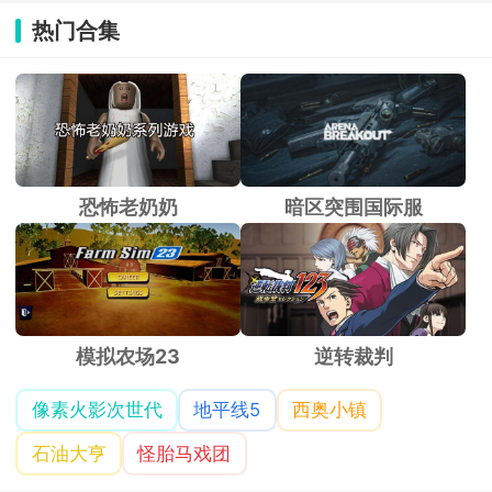
热门合集
恐怖老奶奶
暗区突围国际服
模拟农场23
逆转裁判
像素火影次世代
地平线5
西奥小镇
石油大亨
怪胎马戏团