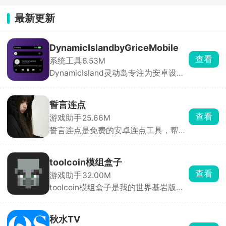
最新更新
DynamicIslandbyGriceMobile
查看
系统工具
6.53M
DynamicIsland灵动岛专注为安卓设备
带来媲美iOS系统的灵动岛交互与视觉
体验。软件支持全局高度自定义，从灵
动岛的尺寸、位置、圆角、透明度，到
誓言连点
组件样式、通知动效、配色主题、交互
查看
游戏助手
25.66M
逻辑均可自由调节，用户可根据机型与
誓言连点是免费的安卓连点工具，帮你
审美打造独一无二的桌面形态。
自动点屏幕、解放双手。打开后只要开
启无障碍和悬浮窗权限就能用，还能录
制一整套手势循环回放。参数可以自由
toolcoin模组盒子
调整，间隔能设到毫秒，还带随机偏移
查看
游戏助手
32.00M
和抖动，更像真人操作，不容易被检
toolcoin模组盒子是我的世界基岩版模
测。
组资源工具箱，模组分好类，软件会自
动检测你的游戏版本，避开版本冲突导
致闪退，点一下直接导入游戏。换装、
秋水TV
改画面质感直接套用，还能提前预览皮