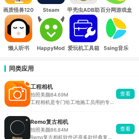
画质怪兽120
Steam
甲壳虫ADB助
百分网游戏盒
帧
手
子
懒人听书
HappyMod
爱玩机工具箱
5sing音乐
同类应用
工程相机
查看
拍照美颜
84.69M
工程相机是专门给工地施工员用的专业
相机，拍照一瞬间自动打上全套防伪信
息，精准北京时间、GPS定位、现场天
气，还能填上项目名称、施工楼栋，后
Remo复古相机
期没办法修图篡改照片时间地点，照片
查看
拍照美颜
86.84M
直接就能当做工作凭证，避免后期扯皮
Remo复古相机软件还原多款经典复古
不认账。照片本地和云端双重备份，不