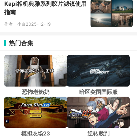
Kapi相机典雅系列胶片滤镜使用
指南
作者：小白
2025-12-19
热门合集
恐怖老奶奶
暗区突围国际服
模拟农场23
逆转裁判