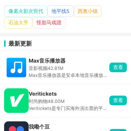
像素火影次世代
地平线5
西奥小镇
石油大亨
怪胎马戏团
最新更新
Max音乐播放器
查看
音影视频
42.81M
Max音乐播放器是安卓本地音乐播放
器，无在线曲库、无版权限制、不提供
音乐下载。本地播放稳定、格式兼容性
强、音质好。界面干净，无开屏、弹窗
Veritickets
与信息流广告，听歌无干扰。
查看
时尚购物
48.00M
Veritickets是专门买海外演出票的平
台，主打真票保证、12 小时内出票。买
五月天、孙燕姿、IVE 这些境外场特别
方便。承诺假票 / 无法入场全额退款 +
我嘞个豆
赔票价，电子票直接存在APP里，现场