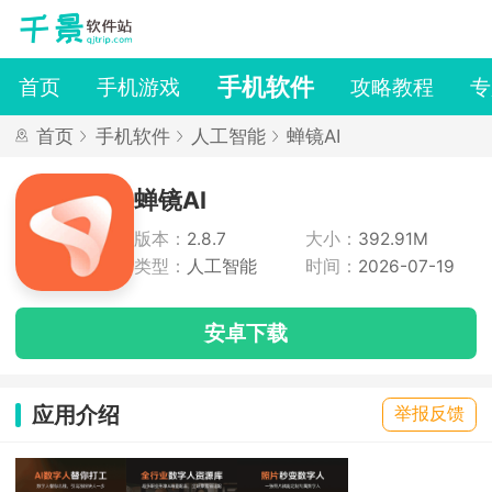
手机软件
首页
手机游戏
攻略教程
专
首页
手机软件
人工智能
蝉镜AI
蝉镜AI
版本：
2.8.7
大小：
392.91M
类型：
人工智能
时间：
2026-07-19
安卓下载
应用介绍
举报反馈