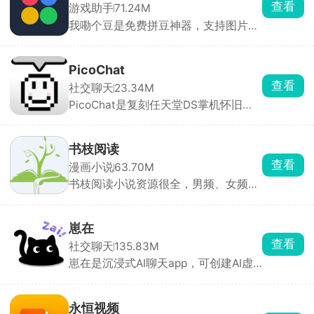
查看
游戏助手
71.24M
扫码进。适合经常看港澳台、日韩、欧
我嘞个豆是免费拼豆神器，支持图片AI
美演唱会，怕买到假票、嫌官方难抢的
转图纸，适配多品牌色卡，精准配色。
人，跨境购票体验很稳。
内置辅助拼豆模式，高亮单色、标记进
度、局部放大，大幅降低拼豆难度。可
PicoChat
手绘像素画、自动统计豆子用量、管理
查看
社交聊天
23.34M
库存。带灵感社区可浏览分享作品，是
PicoChat是复刻任天堂DS掌机怀旧聊
拼豆爱好者必备工具。
天的绘图聊天软件，打开就是 80×60
像素的复古小画布，配微型键盘和像素
emoji，能手写、涂鸦、插表情，还能
书枝阅读
撤销、存收藏，和原版 PictoChat 一模
查看
漫画小说
63.70M
一样。
书枝阅读小说资源很全，男频、女频、
短篇全都有，还有各种分类榜单，智能
推荐你可能感兴趣的内容。支持离线下
载和免费听书，还有书友社区，能一起
崽在
聊剧情、分享好书，适合喜欢看小说的
查看
社交聊天
135.83M
人。
崽在是沉浸式AI聊天app，可创建AI虚
拟角色，在古风、都市、校园、恋爱等
剧情里沉浸式聊天，对话还能分支、改
结局。不满意就能随时调整，从人设到
永恒视频