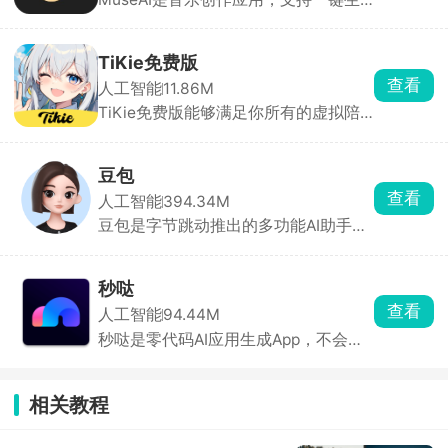
成旋律、编曲与歌词，提供多种风格及
语言选项。极简、情景、大师三种模
式，可哼唱转曲、改词翻唱，并自动生
TiKie免费版
成MV。系统接入DeepSeek大模型，零
查看
人工智能
11.86M
门槛输出高质量音频，满足从业余到专
TiKie免费版能够满足你所有的虚拟陪
业用户的需求。
伴需求，里面含有故事、动漫、游戏、
霸总、原创等多种虚拟角色类型，每个
角色都拥有独特的外貌、性格和聊天风
豆包
格，能根据设定与对话内容做出符合人
查看
人工智能
394.34M
设的回应，代入感极强。聊天支持文
豆包是字节跳动推出的多功能AI助手，
字、语音输入，也可直接选择AI生成的
为用户提供内容创作、信息查询、自然
灵感回复。
语言处理等一站式服务。豆包能快速理
解用户问题，提供直击重点的答案。支
秒哒
持语音输入与输出，提供多种音色选
查看
人工智能
94.44M
择，甚至支持方言对话，拟人化程度
秒哒是零代码AI应用生成App，不会写
高，交流自然流畅。回答后主动推荐相
代码也能做App、小程序、H5、小游
关问题，满足用户进一步探索的需求。
戏，一句话就能生成。手机上就能预
览、改界面、打包发布。社区里有超多
相关教程
别人做好的应用能直接玩，普通人也能
把想法变成真应用。