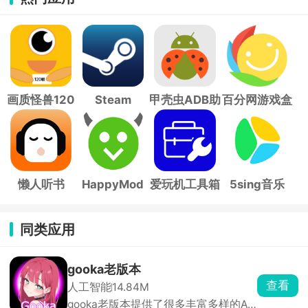
画质怪兽120
Steam
甲壳虫ADB助
百分网游戏盒
帧
手
子
懒人听书
HappyMod
爱玩机工具箱
5sing音乐
同类应用
gooka老版本
查看
人工智能
14.84M
gooka老版本提供了很多丰富多样的AI