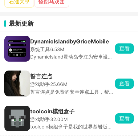
石油大亨
怪胎马戏团
最新更新
DynamicIslandbyGriceMobile
查看
系统工具
6.53M
DynamicIsland灵动岛专注为安卓设备
带来媲美iOS系统的灵动岛交互与视觉
体验。软件支持全局高度自定义，从灵
动岛的尺寸、位置、圆角、透明度，到
誓言连点
组件样式、通知动效、配色主题、交互
查看
游戏助手
25.66M
逻辑均可自由调节，用户可根据机型与
誓言连点是免费的安卓连点工具，帮你
审美打造独一无二的桌面形态。
自动点屏幕、解放双手。打开后只要开
启无障碍和悬浮窗权限就能用，还能录
制一整套手势循环回放。参数可以自由
toolcoin模组盒子
调整，间隔能设到毫秒，还带随机偏移
查看
游戏助手
32.00M
和抖动，更像真人操作，不容易被检
toolcoin模组盒子是我的世界基岩版模
测。
组资源工具箱，模组分好类，软件会自