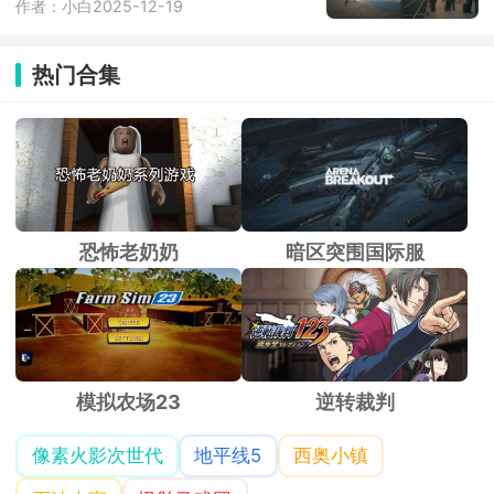
作者：小白
2025-12-19
热门合集
恐怖老奶奶
暗区突围国际服
模拟农场23
逆转裁判
像素火影次世代
地平线5
西奥小镇