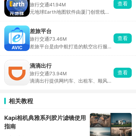
标注住宿和打卡点，做成专属旅行路
查看
旅行交通
41.94M
书，还有很多本地人私藏小众自驾线路
元地球Earth地图软件由厦门创世线程
书。不管短途周末周边游，还是长线跨
科技有限公司基于元宇宙基础打造，三
省自驾都适配。
维建模，精确的复刻了地球上的全部景
象，在此应用上能够浏览世界各地大好
差旅平台
河山，学习地理知识，以不同的视角探
查看
旅行交通
73.46M
索世界，搜索目的地周边环境，计算轨
差旅平台是由中航打造的航空出行服务
迹距离。
软件，提供出差审批、开票报销，行程
记录等功能，可以在差旅平台app直接
预订酒店和票务，操作简单易用，且平
滴滴出行
台报销方便，为企业员工出差提供全面
查看
旅行交通
73.94M
的服务，入住出行无忧。
滴滴出行提供网约车、出租车、顺风
车、代驾、货运等多种出行服务，支持
跨城顺风车、包车服务，覆盖商务接
送、家庭出游等场景。提供“宠物快
相关教程
车”与“宠物专车”，配备宠物安全设施，
支持全程定位追踪。严选司机、价格透
明，提供按小时包车、海外包车及多种
Kapi相机典雅系列胶片滤镜使用
车型选择。整合青桔单车，解决短途出
指南
行“最后一公里”问题。