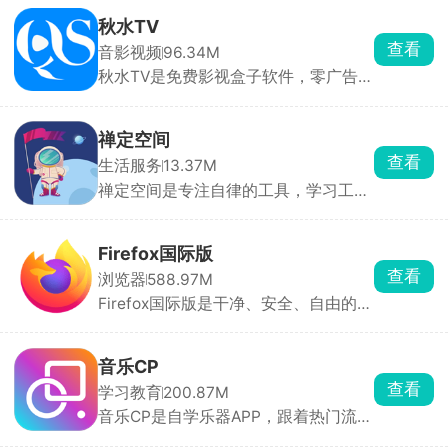
动检测你的游戏版本，避开版本冲突导
致闪退，点一下直接导入游戏。换装、
秋水TV
改画面质感直接套用，还能提前预览皮
查看
音影视频
96.34M
肤全身效果，挑起来很直观。还能上传
秋水TV是免费影视盒子软件，零广告免
自制皮肤、模组、地图分享给其他玩
费追剧看电视。点播资源特别全，院线
家。
新电影、国产连续剧、海外剧集、综
艺、动漫、纪录片全都有，播放支持多
禅定空间
条线路切换，家里网络卡顿可以切换
查看
生活服务
13.37M
源，清晰度从标清到蓝光自由选。
禅定空间是专注自律的工具，学习工作
忍不住刷短视频，开启设定时长后，除
了打电话、相机，所有软件直接锁死打
不开，弹窗通知全部屏蔽，想刷抖音、
Firefox国际版
打游戏完全没机会。后台完整记录每日
查看
浏览器
588.97M
专注时长、玩手机时长、锁机次数，用
Firefox国际版是干净、安全、自由的浏
图表直观看见时间花在哪，方便复盘调
览器，默认拦截所有广告跟踪，无广告
整作息。还有强制懒人闹钟，必须起身
推送，界面清爽。支持隐私模式、阅读
完成小操作才能关掉闹钟，改善赖床。
器、跨设备同步，密码自动保存填充。
音乐CP
能装广告拦截等插件，自定义主题和布
查看
学习教育
200.87M
局。
音乐CP是自学乐器APP，跟着热门流行
歌练琴，边闯关边学会弹唱。整首歌会