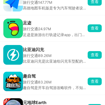
查看
旅行交通
147.77M
量，双手不用离开方向盘。直接标出该
高德地图车机版是专为汽车驾驶者设计
走哪条车道，十字路口自带红绿灯倒计
的导航与地图应用，提供精准的导航指
时，还有事故、占道施工提前预警，开
引，无论是日常通勤还是长途旅行，都
车安全感拉满。
能为用户规划最佳路线。提供实时路况
足迹
更新、事故预警、施工提示等信息，帮
查看
旅行交通
24.97M
助用户提前规划绕行路线，避免拥堵。
足迹是旅游出行轨迹记录app，出门旅
无需分心查看手机或屏幕，确保驾驶安
游、骑车爬山、城市闲逛都能自动记下
全。支持下载离线地图数据，无需网络
整条行走路线，配上照片、文案做成专
也能进行导航，适用于偏远地区或信号
属旅途手账，直接生成打卡地图海报发
不佳的场景。
比亚迪闪充
朋友圈。还能一键规划旅游路线、和朋
查看
旅行交通
89.26M
友一起规划行程、结伴出游自动AA记
比亚迪闪充是比亚迪给闪充车型配的加
账，骑行徒步精准算里程海拔，搞定出
油式充电App，主打即插即充、无感支
游全部琐事。
付的极致充电体验。插枪就充、拔枪就
走、自动扣费，5分钟补能400公里，
趣自驾
还能兼容其他品牌车使用，目标是让电
查看
旅行交通
83.26M
动车充电像加油一样快、一样方便。
趣自驾是开车自驾游攻略软件，不知道
去哪玩，填上出发城市、游玩天数、喜
欢山水还是古镇，软件直接自动生成完
整自驾路线。可以自己手动编排行程、
元地球Earth