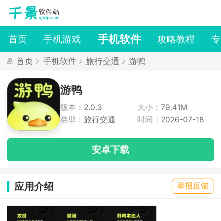
手机软件
首页
手机游戏
攻略教程
专
首页
手机软件
旅行交通
游鸭
游鸭
版本：
2.0.3
大小：
79.41M
类型：
旅行交通
时间：
2026-07-18
安卓下载
应用介绍
举报反馈