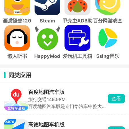
画质怪兽120
Steam
甲壳虫ADB助
百分网游戏盒
帧
手
子
懒人听书
HappyMod
爱玩机工具箱
5sing音乐
同类应用
百度地图汽车版
查看
旅行交通
149.98M
百度地图汽车版是专门给汽车中控大屏
做的导航软件，界面大字布局、远距离
也能看清，专门适配开车使用。全程小
度语音免动手操控，喊一句就能设置目
高德地图车机版
的地、搜加油站、找充电桩、调节音