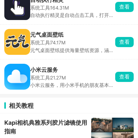
等独立镜像文件，方便刷机、Root、救
查看
系统工具
164.31M
砖或做 ROM 对比。自带文件选择器 +
自动执行精灵是自动点击工具，打开无
进度条，无需敲命令。摆脱电脑与命令
障碍权限就能用。点击录制，手动操作
行，在手机上点几下就能完成，是刷机
一遍点击、滑动、长按，然后保存操作
党、Root 党、ROM 开发者的随身解包
循环回放，能调点击快慢、按压时长、
利器 。
元气桌面壁纸
循环次数。日常能用的场景特别多，手
查看
系统工具
74.17M
游挂机收资源、重复日常任务，各类
元气桌面壁纸提供海量壁纸资源，涵盖
APP 每日一键签到，看小说、短视频设
自然风光、动漫游戏、明星偶像、抽象
置自动翻页滑动，做好的脚本可以生成
艺术等多种类型，壁纸库持续更新，部
分享码发给朋友直接导入使用。
分壁纸支持用户自定义互动效果，如根
小米云服务
据鼠标位置变化、点击触发动画等，让
查看
系统工具
21.27M
桌面更加个性化。同时提供多种主题和
小米云服务，用小米手机的朋友基本都
皮肤选择，用户可以根据个人喜好自定
绕不开这个官方云工具，给手机所有重
义桌面的外观和风格。还有天气预报、
要资料做云端备份、多手机同步，换
日历、待办事项等桌面小组件，用户可
机、丢手机、误删文件全都能兜底。手
以根据需求自由选择和调整。
相关教程
机本地照片嫌占空间，直接开云相册，
想保存原图随时下载。换新款小米手机
直接登录同一个小米账号，开启云恢
Kapi相机典雅系列胶片滤镜使用
复，以前的布局、聊天记录、照片一键
指南
全部复原，不用一个个手动复制粘贴，
省超多时间。