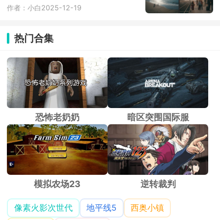
作者：小白
2025-12-19
热门合集
恐怖老奶奶
暗区突围国际服
模拟农场23
逆转裁判
像素火影次世代
地平线5
西奥小镇