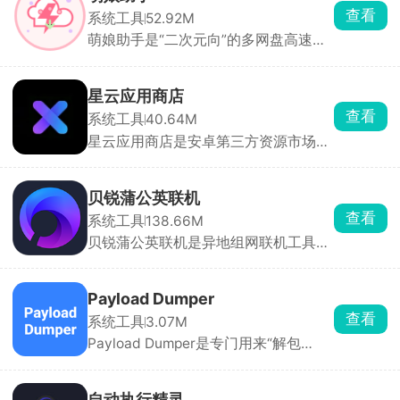
条跟随歌曲专辑封面自动动态变色。
查看
系统工具
52.92M
萌娘助手是“二次元向”的多网盘高速下
载器，百度、夸克、123 云盘三家通
吃，单文件最高 150 GB，断点续传。
首页关键词直达，可搜动漫、漫画、游
星云应用商店
戏、学习资料，链接有效性实时检测 。
查看
系统工具
40.64M
如果你是 ACG 资源党，又苦于百度网
星云应用商店是安卓第三方资源市场，
盘 10 KB/s，萌娘助手就是现成的“二次
找冷门软件特别顺手。分成工具、游
元加速外挂”。
戏、社交、影音几大板块，顶部搜索框
直接搜名字，点下载之后自动帮你完成
贝锐蒲公英联机
安装。每款软件都附带简介、截图、版
查看
系统工具
138.66M
本号，能看清是什么用途再下载，还能
贝锐蒲公英联机是异地组网联机工具，
查看历史旧版本，新版本不好用可以降
像泰拉瑞亚、星露谷物语、我的世界、
级安装。
饥荒、胡闹厨房这类只能本地WiFi联机
的游戏，所有人都装上这个APP，房主
Payload Dumper
直接选游戏开房间，把房间号发给朋
查看
系统工具
3.07M
友，对方输入房间号加入组网，俩人就
Payload Dumper是专门用来“解包
跟一个房间连一个WiFi一样，进游戏局
Android OTA 更新包”的手机端工具，
域网房间就能搜到彼此开黑。除了打游
把官方固件里的 payload.bin 拆分成
戏，偶尔也能用来远程访问家里的文件
boot.img、system.img、vendor.img
设备，功能很实在。
自动执行精灵