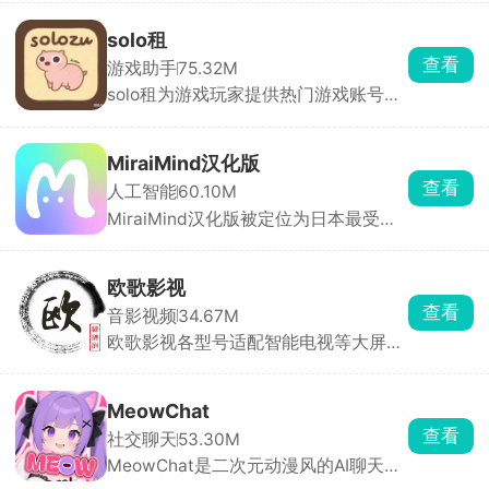
开，工作生活互不干扰，游戏大小号同
时在线。分身运行稳定，消息接收及
solo租
时，官方强调比市面上其他双开软件更
查看
游戏助手
75.32M
安全。
solo租为游戏玩家提供热门游戏账号的
按需租赁服务。汇集了全品类热门手游
的高端账号资源，满足用户低成本体验
高端账号的需求。支持按小时、按天等
MiraiMind汉化版
多种租赁模式，用户可根据需求选择短
查看
人工智能
60.10M
时租赁或长期租赁，降低体验成本。每
MiraiMind汉化版被定位为日本最受欢
笔订单都有平台担保，租前账号状态透
迎的御宅文化产品之一，面向二次元爱
明展示，租中出现问题客服10分钟内响
好者。软件以AI智能引擎为核心，拥有
应，租后自动解绑，全程无后顾之忧。
多种不同性格的AI角色可供自由选择，
欧歌影视
无论高冷、热情还是温柔，每一位都拥
查看
音影视频
34.67M
有独立的背景故事与独特人格。玩家还
欧歌影视各型号适配智能电视等大屏设
可亲手创造专属虚拟角色，自由设定外
备，拥有海量影视资源，电影、剧集、
貌与性格，让TA成为只属于你的恋人或
动漫、综艺种类齐全，片源丰富且更新
伙伴。
迅速。支持高清播放与精准搜索，智能
MeowChat
推荐功能可依据观看历史推送个性化内
查看
社交聊天
53.30M
容。全程无广告干扰，永久免费使用，
MeowChat是二次元动漫风的AI聊天
让你轻松享受大屏追剧的快乐。
App，里面全是动漫风角色，猫娘、女