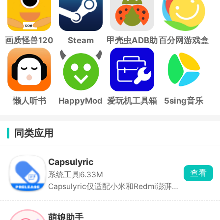
画质怪兽120
Steam
甲壳虫ADB助
百分网游戏盒
帧
手
子
懒人听书
HappyMod
爱玩机工具箱
5sing音乐
同类应用
Capsulyric
查看
系统工具
6.33M
Capsulyric仅适配小米和Redmi澎湃系
统，这是一款第三方状态栏超级岛歌词
工具，主打在系统超级岛胶囊区域展示
滚动实时歌词，不遮挡屏幕画面，进度
萌娘助手