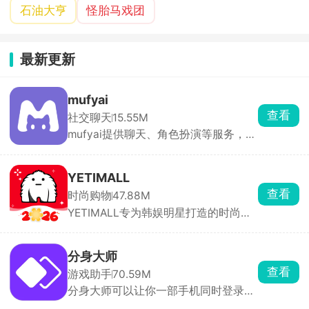
石油大亨
怪胎马戏团
最新更新
mufyai
查看
社交聊天
15.55M
mufyai提供聊天、角色扮演等服务，在
此软件中能够与众多的二次元角色进行
对话，每天登录签到即可领取猫粮，猫
粮，猫罐头，鱼缸都是等价货币，可以
YETIMALL
用于创建角色和剧本等，在mufyai中你
查看
时尚购物
47.88M
就是主角，人人都是创作者，构筑出了
YETIMALL专为韩娱明星打造的时尚周
一个完全沉浸式的虚拟交互天地，与众
边购物软件，涵盖了时尚服饰、明星签
多的角色互动，获得不同的情感反馈。
名照、专辑以及应援棒等等，官方正版
周边产品，全平台有保障，商品类别分
分身大师
类详细，能够购买到心仪的物品，多件
查看
游戏助手
70.59M
商品一起购买还有优惠哟，更有独特的
分身大师可以让你一部手机同时登录多
签名礼物免费送，一键下单，48小时内
个账号，几乎所有应用都能双开甚至多
立马配送，享受安全的在线购物体验。