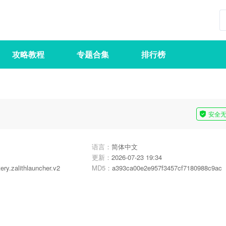
攻略教程
专题合集
排行榜
安全
语言：
简体中文
更新：
2026-07-23 19:34
ry.zalithlauncher.v2
MD5：
a393ca00e2e957f3457cf7180988c9ac