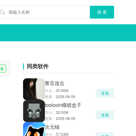
同类软件
无毒
誓言连点
大小：
25.66M
查看
更新：
2026-08-09
toolcoin模组盒子
大小：
32.00M
查看
更新：
2026-08-09
次元锚
大小：
57.53M