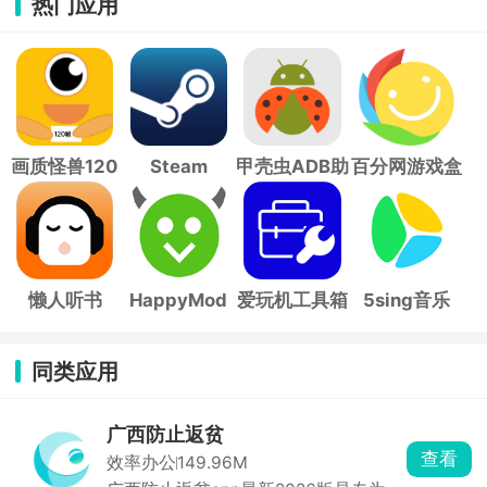
热门应用
画质怪兽120
Steam
甲壳虫ADB助
百分网游戏盒
帧
手
子
懒人听书
HappyMod
爱玩机工具箱
5sing音乐
同类应用
广西防止返贫
查看
效率办公
149.96M