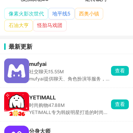
像素火影次世代
地平线5
西奥小镇
石油大亨
怪胎马戏团
最新更新
mufyai
查看
社交聊天
15.55M
mufyai提供聊天、角色扮演等服务，在
此软件中能够与众多的二次元角色进行
对话，每天登录签到即可领取猫粮，猫
粮，猫罐头，鱼缸都是等价货币，可以
YETIMALL
用于创建角色和剧本等，在mufyai中你
查看
时尚购物
47.88M
就是主角，人人都是创作者，构筑出了
YETIMALL专为韩娱明星打造的时尚周
一个完全沉浸式的虚拟交互天地，与众
边购物软件，涵盖了时尚服饰、明星签
多的角色互动，获得不同的情感反馈。
名照、专辑以及应援棒等等，官方正版
周边产品，全平台有保障，商品类别分
分身大师