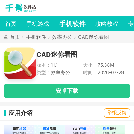
手机软件
首页
手机游戏
攻略教程
专
首页
手机软件
效率办公
CAD迷你看图
CAD迷你看图
版本：
11.1
大小：
75.38M
类型：
效率办公
时间：
2026-07-29
安卓下载
应用介绍
举报反馈