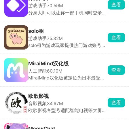
类详细，能够购买到心仪的物品，多件
查看
游戏助手
70.59M
商品一起购买还有优惠哟，更有独特的
分身大师可以让你一部手机同时登录多
签名礼物免费送，一键下单，48小时内
个账号，几乎所有应用都能双开甚至多
立马配送，享受安全的在线购物体验。
开，工作生活互不干扰，游戏大小号同
时在线。分身运行稳定，消息接收及
solo租
时，官方强调比市面上其他双开软件更
查看
游戏助手
75.32M
安全。
solo租为游戏玩家提供热门游戏账号的
按需租赁服务。汇集了全品类热门手游
的高端账号资源，满足用户低成本体验
高端账号的需求。支持按小时、按天等
MiraiMind汉化版
多种租赁模式，用户可根据需求选择短
查看
人工智能
60.10M
时租赁或长期租赁，降低体验成本。每
MiraiMind汉化版被定位为日本最受欢
笔订单都有平台担保，租前账号状态透
迎的御宅文化产品之一，面向二次元爱
明展示，租中出现问题客服10分钟内响
好者。软件以AI智能引擎为核心，拥有
应，租后自动解绑，全程无后顾之忧。
多种不同性格的AI角色可供自由选择，
欧歌影视
无论高冷、热情还是温柔，每一位都拥
查看
音影视频
34.67M
有独立的背景故事与独特人格。玩家还
欧歌影视各型号适配智能电视等大屏设
可亲手创造专属虚拟角色，自由设定外
备，拥有海量影视资源，电影、剧集、
貌与性格，让TA成为只属于你的恋人或
动漫、综艺种类齐全，片源丰富且更新
伙伴。
迅速。支持高清播放与精准搜索，智能
MeowChat