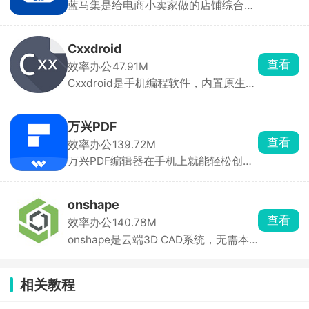
蓝马集是给电商小卖家做的店铺综合管
可以直接导出保存。有免费试用时长，
理工具，抖音、拼多多、淘宝、京东好
长期使用需要开通会员。
几个店铺，不用来回切后台，一个 APP
就能统一打理。可以直接从 1688 扒取
Cxxdroid
货源详情，批量上架铺货，一键改售
查看
效率办公
47.91M
价、运费。手机电脑消息互通，出门也
Cxxdroid是手机编程软件，内置原生编
能回复买家消息。
译器，不靠网络，离线照样跑代码。能
一键下载各类开发库，除了基础程序，
还可以尝试写简单图形项目。想要扩展
万兴PDF
功能直接一键安装各类代码库，还自带
查看
效率办公
139.72M
交互终端，小段代码立刻测试。
万兴PDF编辑器在手机上就能轻松创
建、管理和转换PDF文件，支持ocr识
字，可以批量处理多个pdf文件，提高
工作效率。万兴PDF软件兼容性很强，
onshape
几乎支持所有关于pdf的功能，在手机
查看
效率办公
140.78M
上分类管理pdf文件，为办公提供更多
onshape是云端3D CAD系统，无需本
的便捷。
地安装，全程联网即可操作。支持草
图、拉伸、装配、钣金等专业功能，可
导出 STL、STEP 等格式用于 3D 打印
相关教程
和工程交流。操作手势简洁，免费版即
可满足基础建模需求。