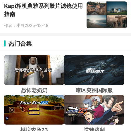
Kapi相机典雅系列胶片滤镜使用
指南
作者：小白
2025-12-19
热门合集
恐怖老奶奶
暗区突围国际服
模拟农场23
逆转裁判