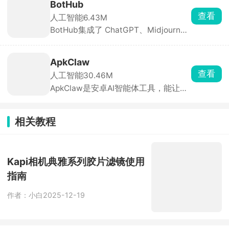
谁。平台还设有AI酒馆、角色卡社区等
BotHub
多元玩法，超多用户分享的剧情内容与
查看
人工智能
6.43M
角色卡可直接使用，登录即自动签到获
BotHub集成了 ChatGPT、Midjourney
得猫粮用于对话。
等多款主流大模型，支持文本对话、AI
绘画、语音转换、代码辅助等多种功
能，可在一个应用内自由切换模型。还
ApkClaw
能自定义 AI 助手与对话参数，适合办
查看
人工智能
30.46M
公、创作、学习等场景。
ApkClaw是安卓AI智能体工具，能让普
通手机成为AI助手。无需Root、无需写
代码，Android 9 + 即可安装，支持10
+主流大模型。可过钉钉、飞书、QQ、
相关教程
Discord 远程发指令，实现远程打卡、
签到，自动处理弹窗、闪退、网络异
常。
Kapi相机典雅系列胶片滤镜使用
指南
作者：小白
2025-12-19