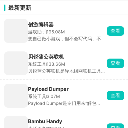
最新更新
创游编辑器
查看
游戏助手
195.08M
想自己做小游戏，但不会写代码、不会
画画，那可以用创游编辑器。手机上就
能做，只需拖拽人物、道具就能搭建。
新手照着模板改一改，十几分钟就能做
贝锐蒲公英联机
出一张可玩的关卡。做完作品一键发布
查看
系统工具
138.66M
到社区，全网玩家都能玩你做的游戏，
贝锐蒲公英联机是异地组网联机工具，
还能刷别人做的小游戏玩。除了做游
像泰拉瑞亚、星露谷物语、我的世界、
戏，也能拿来做像素动画、互动小故
饥荒、胡闹厨房这类只能本地WiFi联机
事，主打一个释放脑洞。
的游戏，所有人都装上这个APP，房主
Payload Dumper
直接选游戏开房间，把房间号发给朋
查看
系统工具
3.07M
友，对方输入房间号加入组网，俩人就
Payload Dumper是专门用来“解包
跟一个房间连一个WiFi一样，进游戏局
Android OTA 更新包”的手机端工具，
域网房间就能搜到彼此开黑。除了打游
把官方固件里的 payload.bin 拆分成
戏，偶尔也能用来远程访问家里的文件
boot.img、system.img、vendor.img
设备，功能很实在。
Bambu Handy
等独立镜像文件，方便刷机、Root、救
查看