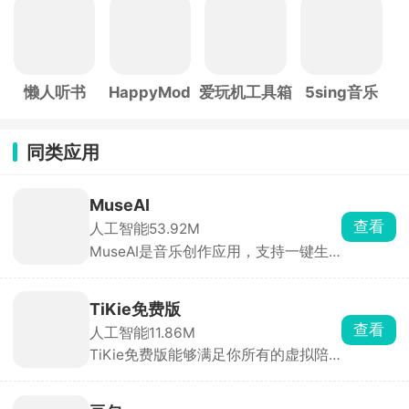
帧
手
子
懒人听书
HappyMod
爱玩机工具箱
5sing音乐
同类应用
MuseAI
查看
人工智能
53.92M
MuseAI是音乐创作应用，支持一键生
成旋律、编曲与歌词，提供多种风格及
语言选项。极简、情景、大师三种模
式，可哼唱转曲、改词翻唱，并自动生
TiKie免费版
成MV。系统接入DeepSeek大模型，零
查看
人工智能
11.86M
门槛输出高质量音频，满足从业余到专
TiKie免费版能够满足你所有的虚拟陪
业用户的需求。
伴需求，里面含有故事、动漫、游戏、
霸总、原创等多种虚拟角色类型，每个
角色都拥有独特的外貌、性格和聊天风