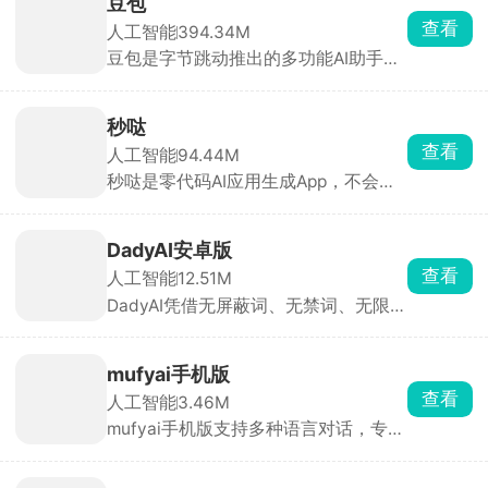
豆包
格，能根据设定与对话内容做出符合人
查看
人工智能
394.34M
设的回应，代入感极强。聊天支持文
豆包是字节跳动推出的多功能AI助手，
字、语音输入，也可直接选择AI生成的
为用户提供内容创作、信息查询、自然
灵感回复。
语言处理等一站式服务。豆包能快速理
解用户问题，提供直击重点的答案。支
秒哒
持语音输入与输出，提供多种音色选
查看
人工智能
94.44M
择，甚至支持方言对话，拟人化程度
秒哒是零代码AI应用生成App，不会写
高，交流自然流畅。回答后主动推荐相
代码也能做App、小程序、H5、小游
关问题，满足用户进一步探索的需求。
戏，一句话就能生成。手机上就能预
览、改界面、打包发布。社区里有超多
DadyAI安卓版
别人做好的应用能直接玩，普通人也能
查看
人工智能
12.51M
把想法变成真应用。
DadyAI凭借无屏蔽词、无禁词、无限制
聊天的核心优势脱颖而出，软件拥有丰
富的AI虚拟角色，涵盖动画、古风、现
代、奇幻、病娇、治愈等多种类型，可
mufyai手机版
通过搜索或分类快速找到心仪对象。除
查看
人工智能
3.46M
了现有角色，你还能根据喜欢的人的性
mufyai手机版支持多种语言对话，专为
格、身份、声音自定义创建专属角色
女性打造，提供海量AI角色供你选择，
卡。
从虚拟偶像到动漫人物，想聊谁就聊