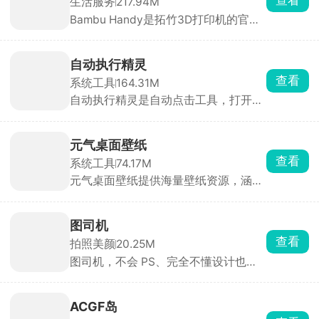
生活服务
217.94M
砖或做 ROM 对比。自带文件选择器 +
Bambu Handy是拓竹3D打印机的官方
进度条，无需敲命令。摆脱电脑与命令
遥控器，看中模型后点一键打印，APP
行，在手机上点几下就能完成，是刷机
自动切片并下发任务，无需手动导
党、Root 党、ROM 开发者的随身解包
STL。打印结束后自动生成15s缩时短
利器 。
自动执行精灵
片，可直接保存到相册。同一账号可绑
查看
系统工具
164.31M
定多台打印机，实时查看剩余耗材、打
自动执行精灵是自动点击工具，打开无
印进度。打印完成、耗材耗尽、温度异
障碍权限就能用。点击录制，手动操作
常均通过系统通知，新手也能轻松玩转
一遍点击、滑动、长按，然后保存操作
3D打印机。
循环回放，能调点击快慢、按压时长、
元气桌面壁纸
循环次数。日常能用的场景特别多，手
查看
系统工具
74.17M
游挂机收资源、重复日常任务，各类
元气桌面壁纸提供海量壁纸资源，涵盖
APP 每日一键签到，看小说、短视频设
自然风光、动漫游戏、明星偶像、抽象
置自动翻页滑动，做好的脚本可以生成
艺术等多种类型，壁纸库持续更新，部
分享码发给朋友直接导入使用。
分壁纸支持用户自定义互动效果，如根
图司机
据鼠标位置变化、点击触发动画等，让
查看
拍照美颜
20.25M
桌面更加个性化。同时提供多种主题和
图司机，不会 PS、完全不懂设计也能
皮肤选择，用户可以根据个人喜好自定
作图。点开喜欢的模板，直接修改文字
义桌面的外观和风格。还有天气预报、
内容、价格、店名，替换自己的产品照
日历、待办事项等桌面小组件，用户可
片，就能直接保存导出，十几秒就能做
以根据需求自由选择和调整。
ACGF岛
出一张像样的海报，不用花钱找美工。