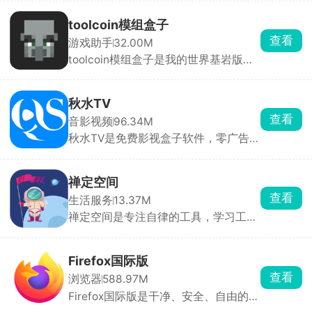
启无障碍和悬浮窗权限就能用，还能录
制一整套手势循环回放。参数可以自由
toolcoin模组盒子
调整，间隔能设到毫秒，还带随机偏移
查看
游戏助手
32.00M
和抖动，更像真人操作，不容易被检
toolcoin模组盒子是我的世界基岩版模
测。
组资源工具箱，模组分好类，软件会自
动检测你的游戏版本，避开版本冲突导
致闪退，点一下直接导入游戏。换装、
秋水TV
改画面质感直接套用，还能提前预览皮
查看
音影视频
96.34M
肤全身效果，挑起来很直观。还能上传
秋水TV是免费影视盒子软件，零广告免
自制皮肤、模组、地图分享给其他玩
费追剧看电视。点播资源特别全，院线
家。
新电影、国产连续剧、海外剧集、综
艺、动漫、纪录片全都有，播放支持多
禅定空间
条线路切换，家里网络卡顿可以切换
查看
生活服务
13.37M
源，清晰度从标清到蓝光自由选。
禅定空间是专注自律的工具，学习工作
忍不住刷短视频，开启设定时长后，除
了打电话、相机，所有软件直接锁死打
不开，弹窗通知全部屏蔽，想刷抖音、
Firefox国际版
打游戏完全没机会。后台完整记录每日
查看
浏览器
588.97M
专注时长、玩手机时长、锁机次数，用
Firefox国际版是干净、安全、自由的浏
图表直观看见时间花在哪，方便复盘调
览器，默认拦截所有广告跟踪，无广告
整作息。还有强制懒人闹钟，必须起身