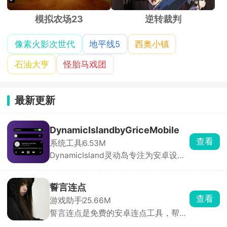
模拟农场23
逆转裁判
像素火影次世代
地平线5
西奥小镇
石油大亨
怪胎马戏团
最新更新
DynamicIslandbyGriceMobile
查看
系统工具
6.53M
DynamicIsland灵动岛专注为安卓设备
带来媲美iOS系统的灵动岛交互与视觉
体验。软件支持全局高度自定义，从灵
动岛的尺寸、位置、圆角、透明度，到
誓言连点
组件样式、通知动效、配色主题、交互
查看
游戏助手
25.66M
逻辑均可自由调节，用户可根据机型与
誓言连点是免费的安卓连点工具，帮你
审美打造独一无二的桌面形态。
自动点屏幕、解放双手。打开后只要开