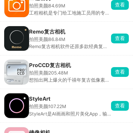
查看
拍照美颜
84.69M
工程相机是专门给工地施工员用的专业
相机，拍照一瞬间自动打上全套防伪信
息，精准北京时间、GPS定位、现场天
气，还能填上项目名称、施工楼栋，后
Remo复古相机
期没办法修图篡改照片时间地点，照片
查看
拍照美颜
86.84M
直接就能当做工作凭证，避免后期扯皮
Remo复古相机软件还原多款经典复古
不认账。照片本地和云端双重备份，不
相机的出片效果，提供超多复古滤镜与
用担心手机损坏丢失施工资料。
颗粒特效，操作简单、极易上手。新手
也能轻松拍出充满复古质感、氛围感十
ProCCD复古相机
足的胶片照片，让普通照片一秒变高
查看
拍照美颜
205.48M
级、有格调。
想拍出网上爆火的千禧年复古低像素照
片，用这款相机APP就能一键复刻。内
置十多款经典机型滤镜，不用后期调色
直出成片。不光是直接拍照，手机相册
StyleArt
里的旧照片、视频也能导进去套复古滤
查看
拍照美颜
107.22M
镜，还能手动微调。A620专门拍人
StyleArt是AI画画和照片美化App，输
像，闪光灯一开就是冷白皮奶油肌自
入描述就能生成各种风格的艺术图，几
拍。IXUS95是暖黄日落颗粒感，街
秒出图。上传照片能一键变成二次元卡
头、夜景拍照超有年代感。U300清冷
通形象，还有证件照模板直接套用。生
蓝调，拍海边、日系风景绝配。还有
镜像相机