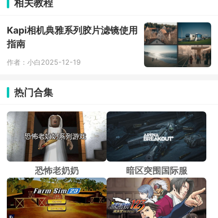
相关教程
出一张像样的海报，不用花钱找美工。
自带 AI 一键抠图，商品、人像抠边很
干净，做合成图、换背景特别省事，还
Kapi相机典雅系列胶片滤镜使用
有拼图、加水印、做动图小工具，低成
指南
本快速出图，性价比很高。
作者：小白
2025-12-19
热门合集
恐怖老奶奶
暗区突围国际服