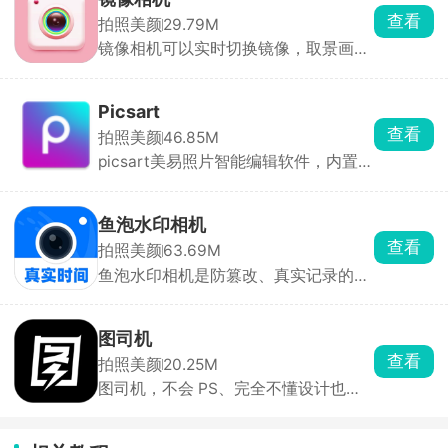
成的图高清无水印。轻松做原创美图、
DCR复古DV模式，直接录制老旧录像画
查看
拍照美颜
29.79M
把照片玩出花样。
风短视频，做怀旧Vlog刚刚好。
镜像相机可以实时切换镜像，取景画面
直接改成旁人视角，拍照、录视频全程
不会左右翻转，印字卫衣、招牌、证件
自拍再也不会文字颠倒。除了矫正视
Picsart
角，它还能玩创意对称拍照，不用拍完
查看
拍照美颜
46.85M
再用修图软件翻转裁剪。适合日常自
picsart美易照片智能编辑软件，内置强
拍、穿搭对镜拍、证件记录、拍对称创
大的功能全方位智能美化你的图片，内
意照片，嫌弃原相机自拍画面翻转不协
置上千款免费模板直接套用，尽情的发
调的，用它拍照直观又省心。
挥你的创作，制作出专业的大师级别图
鱼泡水印相机
片。picsart软件中提供了海量精美贴
查看
拍照美颜
63.69M
纸、精美滤镜，可以随意的对图片进行
鱼泡水印相机是防篡改、真实记录的水
编辑，体验到最专业的修图过程。
印相机，特别适合工地、外勤、物业、
销售等需要现场留痕的场景。拍照自动
加上改不了的时间、地点、天气等水
图司机
印，防止照片作假。适合现场打卡、工
查看
拍照美颜
20.25M
程验收、巡检留痕。
图司机，不会 PS、完全不懂设计也能
作图。点开喜欢的模板，直接修改文字
内容、价格、店名，替换自己的产品照
片，就能直接保存导出，十几秒就能做