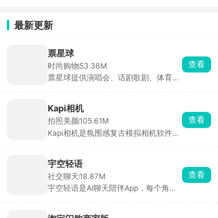
最新更新
票星球
查看
时尚购物
53.38M
票星球提供演唱会、话剧歌剧、体育赛
事、音乐会、儿童亲子会等活动门票。
在购票时，用户可以选择座位或区域，
并根据自己的需求进行预订，省去了在
Kapi相机
现场排队等待选座的麻烦。对于还未开
查看
拍照美颜
105.61M
始售票的活动，用户可以设置抢票提
Kapi相机是氛围感复古模拟相机软件，
醒，确保准时开始抢票，不错过任何一
能够高度模拟真实的DV、CCD和胶片
场精彩活动。用户购买的门票可以选择
效果，让用户瞬间回到千禧年，体验复
快递送票或现场取票。选择快递送票
古的拍摄感受。提供多种复古风格的滤
时，用户可以在家就能拿到门票，并在
宇空轻语
镜和特效，如Kodak 200、Fuji-X、
订单中随时查看配送进度。所有门票均
查看
社交聊天
18.87M
Nokia、POLA等30+款滤镜，满足用户
经过官方授权，保证是正品，让用户放
宇空轻语是AI聊天陪伴App，每个角色
多样化的复古创作需求。用户在拍摄前
心购票。
有独立人设、背景故事、对话风格，24
可以直观看到效果，便于快速调整参
小时在线秒回。也能自定义角色，头
数，轻松拍出心仪的影像。
像、名字、性格、背景、开场白都支持