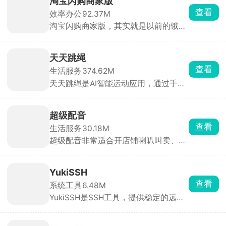
淘宝闪购商家版
自定义。操作简单，适合解压、倾诉、
查看
效率办公
92.37M
玩角色扮演。
淘宝闪购商家版，其实就是以前的饿了
么商家版。开餐饮店、便利店、水果
店、药店做同城半小时即时外卖的老
板，可以用它打理线上店铺。货品上
天天跳绳
架、改价格、改库存、开关门店营业全
查看
生活服务
374.62M
都手机随手搞定，也能自己装修线上店
天天跳绳是AI智能运动应用，通过手机
铺页面。平台自带满减、优惠券、特价
摄像头实时捕捉人体动作，实现无穿戴
活动模板，一键就能报名，还能蹭淘
设备自动计数，自动记录运动时长、次
宝、支付宝、高德地图三个大流量入口
数及消耗热量，生成数据报告与打卡日
的客源，新店经常有免佣金、流量扶持
超级配音
历。还有AR体感游戏，如吃豆人、切水
的福利。
查看
生活服务
30.18M
果、投篮机等，通过肢体动作操控角
超级配音非常适合开店铺喇叭叫卖、短
色，增加运动趣味性。提供300+官方
视频配旁白、做活动广播用，和机器配
认证训练课程，支持用户自由组合训练
音不一样，声音有激情，接地气叫卖也
计划或参与线上团课。教师可通过App
有。新手懒得写稿子也省事，软件里有
布置跳绳、仰卧起坐等体育作业，并查
YukiSSH
各行各业现成模板，服装清仓、水果店
看学生完成情况，家长可实时监督孩子
查看
系统工具
6.48M
活动、电动车促销、开业活动全都有，
运动进度。
YukiSSH是SSH工具，提供稳定的远程
直接改价格、店名就能用。
连接与管理服务，支持后台常驻连接不
中断，方便长时间远程操作不受影响，