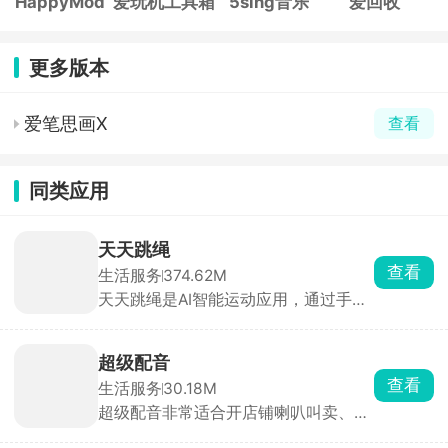
HappyMod
爱玩机工具箱
5sing音乐
爱回收
更多版本
爱笔思画X
查看
同类应用
天天跳绳
查看
生活服务
374.62M
天天跳绳是AI智能运动应用，通过手机
摄像头实时捕捉人体动作，实现无穿戴
设备自动计数，自动记录运动时长、次
数及消耗热量，生成数据报告与打卡日
超级配音
历。还有AR体感游戏，如吃豆人、切水
查看
生活服务
30.18M
果、投篮机等，通过肢体动作操控角
超级配音非常适合开店铺喇叭叫卖、短
色，增加运动趣味性。提供300+官方
视频配旁白、做活动广播用，和机器配
认证训练课程，支持用户自由组合训练