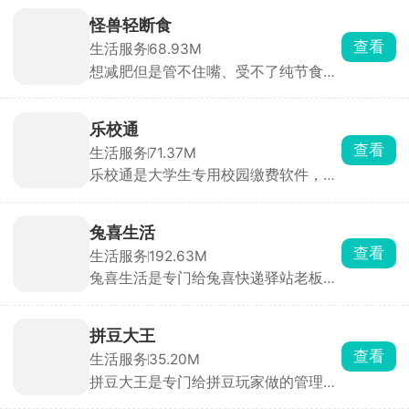
音不一样，声音有激情，接地气叫卖也
计划或参与线上团课。教师可通过App
有。新手懒得写稿子也省事，软件里有
布置跳绳、仰卧起坐等体育作业，并查
怪兽轻断食
各行各业现成模板，服装清仓、水果店
看学生完成情况，家长可实时监督孩子
查看
生活服务
68.93M
活动、电动车促销、开业活动全都有，
运动进度。
想减肥但是管不住嘴、受不了纯节食饿
直接改价格、店名就能用。
肚子的，用这款怪兽轻断食就很合适，
它不靠饿瘦，而是间歇断食减脂。常用
的16+8网红断食法一键就能设置，页
乐校通
面会实时显示禁食进度，到饭点、喝水
查看
生活服务
71.37M
都会给提醒。直接对着饭菜拍张照，AI
乐校通是大学生专用校园缴费软件，洗
自动算出卡路里，也能直接查食材热
澡、吃饭、打水、洗衣机、宿舍交电费
量，特别容易长期坚持。
全都在这一个APP搞定，不用再到处找
实体卡、排队充值。需要先选对应学校
兔喜生活
实名绑定才能用，充值走微信支付宝，
查看
生活服务
192.63M
每一笔花销都能查账单。不少高校澡堂
兔喜生活是专门给兔喜快递驿站老板、
和食堂都在用，是住校刚需工具。
店员用的管理软件，开店做快递代收的
必备工具。扫码扫快递单号就能一键录
入包裹，系统自动生成取件码，还能批
拼豆大王
量发短信通知顾客取件，取件时扫一下
查看
生活服务
35.20M
就能完成出库，遇到错件、拒收、滞留
拼豆大王是专门给拼豆玩家做的管理工
件可以统一标记处理，后台能看清每日
具，玩拼豆最头疼的豆子库存乱糟糟、
代收、寄件全部数据账单。方便驿站高