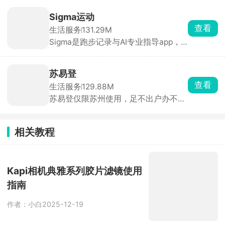
算用量算到头疼。可以直接从网上下载
效打理包裹，减少漏件、投诉问题。
图纸，系统自动换算对应色号和豆子颗
Sigma运动
数，对照手里库存就能知道能不能直接
查看
生活服务
131.29M
开工、缺哪些颜色要补货，还能收纳图
Sigma是跑步记录与AI专业指导app，
纸、存档手作成品，长期做拼豆、接拼
精准追踪配速、步频、心率、卡路里，
豆代工的玩家特别刚需。
自动生成分析视图。AI会结合你的历史
数据拆解问题，给出热身、呼吸节奏、
苏易登
训练计划建议。支持苹果健康、Apple
查看
生活服务
129.88M
Watch、佳明等平台数据一键迁移，打
苏易登仅限苏州使用，足不出户办不动
开即跑。
产业务。可在线开无房证明、查房产证
权属、抵押查封状态、办证进度。新房
备案、二手房过户、预告登记、遗失补
相关教程
证都能线上提交申请、在线缴费。全天
24小时可办，审批进度实时推送，不用
跑线下政务大厅。
Kapi相机典雅系列胶片滤镜使用
指南
作者：小白
2025-12-19