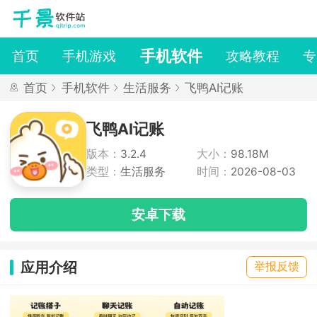
手机软件
首页
手机游戏
攻略教程
专
首页
手机软件
生活服务
飞鸭AI记账
飞鸭AI记账
版本：
3.2.4
大小：
98.18M
类型：
生活服务
时间：
2026-08-03
安卓下载
应用介绍
举报反馈