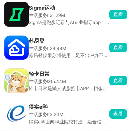
算用量算到头疼。可以直接从网上下载
效打理包裹，减少漏件、投诉问题。
图纸，系统自动换算对应色号和豆子颗
Sigma运动
数，对照手里库存就能知道能不能直接
查看
生活服务
131.29M
开工、缺哪些颜色要补货，还能收纳图
Sigma是跑步记录与AI专业指导app，
纸、存档手作成品，长期做拼豆、接拼
精准追踪配速、步频、心率、卡路里，
豆代工的玩家特别刚需。
自动生成分析视图。AI会结合你的历史
数据拆解问题，给出热身、呼吸节奏、
苏易登
训练计划建议。支持苹果健康、Apple
查看
生活服务
129.88M
Watch、佳明等平台数据一键迁移，打
苏易登仅限苏州使用，足不出户办不动
开即跑。
产业务。可在线开无房证明、查房产证
权属、抵押查封状态、办证进度。新房
备案、二手房过户、预告登记、遗失补
轻卡日常
证都能线上提交申请、在线缴费。全天
查看
生活服务
215.44M
24小时可办，审批进度实时推送，不用
轻卡日常是懒人减脂控卡APP，拍饭
跑线下政务大厅。
菜、随口说话、发文字聊天，AI 就能自
动算出这顿饭热量、蛋白质碳水，一键
记餐超级省事。还有热门AI角色24小时
得实e学
随时聊天，不光解答减脂饮食问题，暴
查看
生活服务
13.23M
食愧疚、减肥坚持不下去的时候可以倾
得实e学面向职业院校打造，融合信息
诉，比冷冰冰的计划表更容易长期坚
化管理技术，聚焦院校实习管理痛点，
持。还有外卖锁定功能，晚上忍不住想