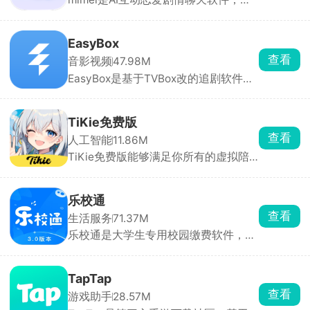
色库分类齐全，包含忠犬、傲娇、病
娇、校园学长、偶像、异世界角色等，
点开就能一对一私聊。也可以自定义创
EasyBox
建专属AI，从零打造专属虚拟伴侣，所
查看
音影视频
47.98M
有互动剧情全由你掌控。
EasyBox是基于TVBox改的追剧软件，
能看全网电影、电视剧、动漫，主流平
台独播的都有。可以手动加订阅源，换
线路超方便，高清蓝光随便看，还能投
TiKie免费版
屏、离线下载。找剧快、更新及时，追
查看
人工智能
11.86M
剧党必备。
TiKie免费版能够满足你所有的虚拟陪
伴需求，里面含有故事、动漫、游戏、
霸总、原创等多种虚拟角色类型，每个
角色都拥有独特的外貌、性格和聊天风
乐校通
格，能根据设定与对话内容做出符合人
查看
生活服务
71.37M
设的回应，代入感极强。聊天支持文
乐校通是大学生专用校园缴费软件，洗
字、语音输入，也可直接选择AI生成的
澡、吃饭、打水、洗衣机、宿舍交电费
灵感回复。
全都在这一个APP搞定，不用再到处找
实体卡、排队充值。需要先选对应学校
TapTap
实名绑定才能用，充值走微信支付宝，
查看
游戏助手
28.57M
每一笔花销都能查账单。不少高校澡堂