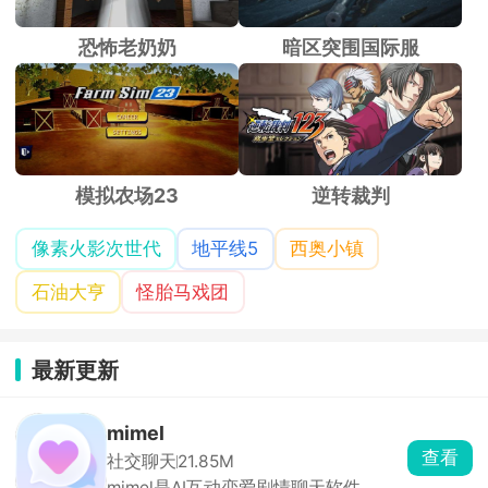
恐怖老奶奶
暗区突围国际服
模拟农场23
逆转裁判
像素火影次世代
地平线5
西奥小镇
石油大亨
怪胎马戏团
最新更新
mimel
查看
社交聊天
21.85M
mimel是AI互动恋爱剧情聊天软件，角