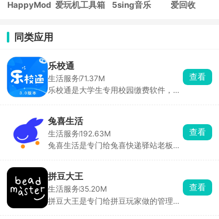
HappyMod
爱玩机工具箱
5sing音乐
爱回收
同类应用
乐校通
查看
生活服务
71.37M
乐校通是大学生专用校园缴费软件，洗
澡、吃饭、打水、洗衣机、宿舍交电费
全都在这一个APP搞定，不用再到处找
实体卡、排队充值。需要先选对应学校
兔喜生活
实名绑定才能用，充值走微信支付宝，
查看
生活服务
192.63M
每一笔花销都能查账单。不少高校澡堂
兔喜生活是专门给兔喜快递驿站老板、
和食堂都在用，是住校刚需工具。
店员用的管理软件，开店做快递代收的
必备工具。扫码扫快递单号就能一键录
入包裹，系统自动生成取件码，还能批
拼豆大王
量发短信通知顾客取件，取件时扫一下
查看
生活服务
35.20M
就能完成出库，遇到错件、拒收、滞留
拼豆大王是专门给拼豆玩家做的管理工
件可以统一标记处理，后台能看清每日
具，玩拼豆最头疼的豆子库存乱糟糟、
代收、寄件全部数据账单。方便驿站高