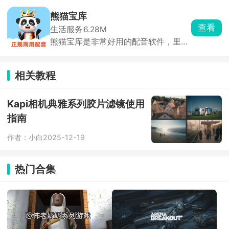
提供一站式智能实习管理平台。在教师
点炸鸡奶茶，直接锁住外卖软件强制断
使用端，任课老师、实习指导老师能够
念想。
熊猫宝库
依托软件统筹全年级、全班级学生的校
查看
生活服务
6.28M
外实习全流程工作；对于学生而言，能
熊猫宝库是非常好用的配音软件，里面
在平台填写实习周记、日报、月报，在
有大量风格各异的配音素材，从亲切解
线上传实习总结与实习报告，及时接收
说、沉稳播报到活泼童声全都有，情绪
老师下发的实习通知与修改意见。
切换自如。输入需要的文本内容，选择
相关教程
合适的音色，就能快速得到让你满意的
配音作品。还支持添加背景音乐以及特
色音效，试听满意再生成，快速高效，
Kapi相机典雅系列胶片滤镜使用
配音效率拉满。
指南
作者：小白
2025-12-19
热门合集