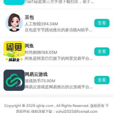
TapTap是第三方手游下载社区，基于
和食堂都在用，是住校刚需工具。
下载、评分、时长等大数据、编辑人工
挑选，首页每日更新今日推荐。评分仅
来自平台实名玩家，帮助快速种草。云
豆包
玩游戏无需下载，点开即玩 30 分钟高
查看
人工智能
394.34M
清流式试玩，省存储、低配置也能体验
豆包是字节跳动推出的多功能AI助手，
3A 手游。每款游戏自带论坛，支持图
为用户提供内容创作、信息查询、自然
文/视频攻略、问答、官方公告，玩家
语言处理等一站式服务。豆包能快速理
可直接 @ 开发者提 BUG。同时一键预
解用户问题，提供直击重点的答案。支
约未上线游戏，开测/发版自动推送，
闲鱼
持语音输入与输出，提供多种音色选
收藏列表云同步，换机不丢。
查看
时尚购物
188.05M
择，甚至支持方言对话，拟人化程度
闲鱼是阿里巴巴旗下的闲置交易平台，
高，交流自然流畅。回答后主动推荐相
用户可一键转卖个人淘宝账号中“已买
关问题，满足用户进一步探索的需求。
到宝贝”。支持手机拍照上传闲置物
品，添加商品图片、描述、价格等信
网易云游戏
息，快速发布商品。买卖双方可通过平
查看
游戏助手
75.90M
台内置的私聊功能进行沟通，协商价
网易云游戏是网易推出的云游戏平台，
格、交付方式等交易细节。交易完成
汇聚网易自研及第三方热门游戏，用户
后，双方可互相评价，为其他用户提供
无需下载或安装游戏，通过云端直接运
参考，建立信任机制。平台提供纠纷处
行，支持一键启动海量正版游戏，涵盖
理机制，如闲鱼小法庭，由资深买卖家
Copyright © 2026 qjtrip.com , All Rights Reserved. 版权所有 千
手游、端游及3A大作。并提供高度自由
共同协助判定问题。
化的键位设置，适应不同用户操作习
景软件站 侵权违规下架：yuhui2025@foxmail.com