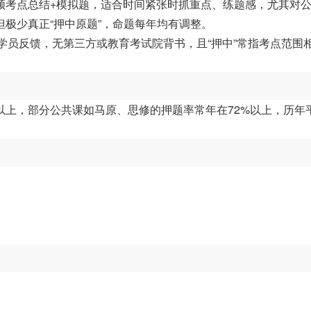
频考点总结+模拟题，适合时间紧张时抓重点、练题感，尤其对
极少真正“押中原题”，命题每年均有调整。
自身学员反馈，无第三方或教育考试院背书，且“押中”常指考点范围
以上，部分公共课如马原、思修的押题率常年在72%以上，历年