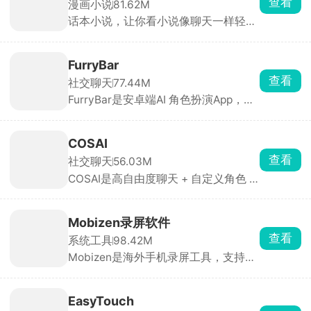
查看
漫画小说
81.62M
感更强。看累了还可以听广播剧放松，
话本小说，让你看小说像聊天一样轻
随时随地享受娱乐内容。
松。通过人物对话推动情节发展，辅以
表情包增强沉浸感，实时参与剧情互
动。支持读者在评论区以角色身份发
FurryBar
言，与作者实时交流。涵盖言情、玄
查看
社交聊天
77.44M
幻、武侠、科幻等主流题材，同时聚焦
FurryBar是安卓端AI 角色扮演App，中
明星同人、影视同人等，推出专题合集
文别称“冒险酒馆”。用户既可以和官方/
方便用户发现内容。对于想要试水网络
他人创建的毛茸茸角色谈恋爱、跑团冒
文学的新手作家来说也十分友好，单本
险，也能在社区里晒自己的绘画、兽
作品有效字数达1万字、累计更新7天且
COSAI
装、写作和梗图，整体氛围偏二次元、
日更1000字即可签约，审核通过后收
查看
社交聊天
56.03M
偏 fur 向。适合兽圈爱好者、语C玩
益可提现至微信。包括广告分成、打赏
COSAI是高自由度聊天 + 自定义角色 +
家、剧本杀/跑团党、绘画写作者。喜
分成（作者获80%）、会员订阅分成
互动剧情的虚拟社交 App，基本无敏感
欢兽圈文化 or 想体验“ GPT 跑团”的朋
等，多元收益模式，让创作更有动力。
词过滤，用户可畅所欲言。支持文字、
友值得一试。
语音、图片三种输入，AI 可回图片/语
Mobizen录屏软件
音，部分角色还能发送表情包与情绪动
查看
系统工具
98.42M
作。内置 100+ 立绘角色，每个角色都
Mobizen是海外手机录屏工具，支持高
有独立背景线与语音包，可自定义外
清游戏录屏、讲课教程录制，悬浮小圆
貌、性格、声线与剧情剧本，AI 会记录
点一键启动和停止。最高支持1080P、
用户偏好、历史对话与情绪走向，越聊
60帧高帧率录制，玩王者、吃鸡录制连
越贴合个人风格。既能 24 h 陪聊，也
EasyTouch
招画面丝滑不卡顿。可以同时录手机内
能写互动剧、群聊飙戏，是目前自由度