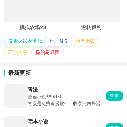
模拟农场23
逆转裁判
像素火影次世代
地平线5
西奥小镇
石油大亨
怪胎马戏团
最新更新
青漫
查看
漫画小说
55.41M
青漫是免费追漫软件，收录海内外漫
画，按照题材、热度、地区做好分类榜
单，直接刷榜单找新作，也能关键词精
准搜漫画名字。看漫画支持开弹幕，边
话本小说
看剧情和其他漫友实时吐槽互动，沉浸