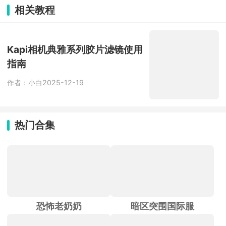
频画面，AI直接生成带人声、完整编曲
相关教程
的成品。会员产出的音乐版权完全归自
己，剪辑视频配乐、发布音乐平台、接
商单都合规，手机、网页、小程序多端
互通，随手记录灵感就能编曲。
Kapi相机典雅系列胶片滤镜使用
指南
作者：小白
2025-12-19
热门合集
恐怖老奶奶
暗区突围国际服