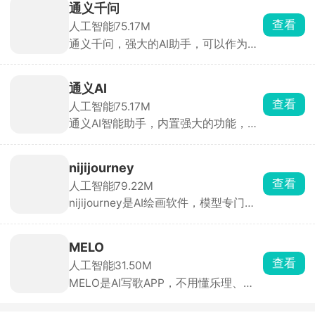
+主流大模型。可过钉钉、飞书、QQ、
通义千问
Discord 远程发指令，实现远程打卡、
查看
人工智能
75.17M
签到，自动处理弹窗、闪退、网络异
通义千问，强大的AI助手，可以作为你
常。
的万能私人助手，无论是工作还是学习
乃至生活，渗透方方面面，帮你解决各
种难题。强大的AI生成工具，只需要输
通义AI
入你的需求信息，囊括全网答案，给出
查看
人工智能
75.17M
你想要的信息。通义千问上的写作还很
通义AI智能助手，内置强大的功能，无
流畅，非常有逻辑，完美没有AI的生
论是日常工作方面还是学习教育方面都
硬。
能够提供强大的帮助。可以通过智能语
音输入问出你的问题，通义AI将会搜罗
nijijourney
全网答案进行整合，即可获取答案。还
查看
人工智能
79.22M
会自动生成你所需要的内容，在不同环
nijijourney是AI绘画软件，模型专门适
境和场景中稳定运行，答疑解惑。
配日系动画、漫画笔触，线稿干净利
落。只需描述画面就能直接出高质量二
次元图。萌系少女、热血少年、动漫场
MELO
景、头像立绘全都拿捏。多种画风一键
查看
人工智能
31.50M
切换，还能局部改图、参考图片画风复
MELO是AI写歌APP，不用懂乐理、不
刻。连续画同一个角色不会脸型跑偏，
会乐器也能做原创歌曲。给AI一句文
用来做系列人设、连载插画特别好用。
案、一段哼唱、一张风景图，甚至短视