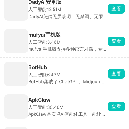
DadyAI安卓版
查看
人工智能
12.51M
DadyAI凭借无屏蔽词、无禁词、无限制
聊天的核心优势脱颖而出，软件拥有丰
富的AI虚拟角色，涵盖动画、古风、现
代、奇幻、病娇、治愈等多种类型，可
mufyai手机版
通过搜索或分类快速找到心仪对象。除
查看
人工智能
3.46M
了现有角色，你还能根据喜欢的人的性
mufyai手机版支持多种语言对话，专为
格、身份、声音自定义创建专属角色
女性打造，提供海量AI角色供你选择，
卡。
从虚拟偶像到动漫人物，想聊谁就聊
谁。平台还设有AI酒馆、角色卡社区等
BotHub
多元玩法，超多用户分享的剧情内容与
查看
人工智能
6.43M
角色卡可直接使用，登录即自动签到获
BotHub集成了 ChatGPT、Midjourney
得猫粮用于对话。
等多款主流大模型，支持文本对话、AI
绘画、语音转换、代码辅助等多种功
能，可在一个应用内自由切换模型。还
ApkClaw
能自定义 AI 助手与对话参数，适合办
查看
人工智能
30.46M
公、创作、学习等场景。
ApkClaw是安卓AI智能体工具，能让普
通手机成为AI助手。无需Root、无需写
代码，Android 9 + 即可安装，支持10